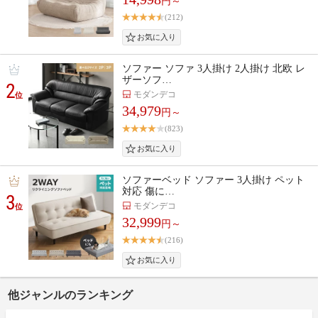
円～
(212)
ソファー ソファ 3人掛け 2人掛け 北欧 レ
ザーソフ…
2
モダンデコ
位
34,979
円～
(823)
ソファーベッド ソファー 3人掛け ペット
対応 傷に…
3
モダンデコ
位
32,999
円～
(216)
他ジャンルのランキング