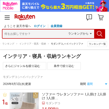
ようこそ 楽天市場へ
ログイン
会員登録
>
ランキング
>
インテリア・寝具・収納
>
モダンデコ,ハイバックソファ
ランキング一覧
インテリア・寝具・収納ランキング
条件で絞り込む
モダンデコ | ハイバックソファ
2026年8月5日(水)更新
期間
ソファー ウレタンソファー 1人掛け 2人掛
け 3人掛…
1
モダンデコ
位
14,998