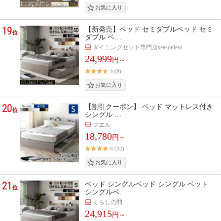
19
【新発売】ベッド セミダブルベッド セミ
位
ダブル ベ…
ダイニングセット専門店seasonless
24,999
円～
(9)
20
【割引クーポン】 ベッド マットレス付き
位
シングル …
プエル
18,780
円～
(32)
21
ベッド シングルベッド シングル ベット
位
シングルベ…
くらしの間
24,915
円～