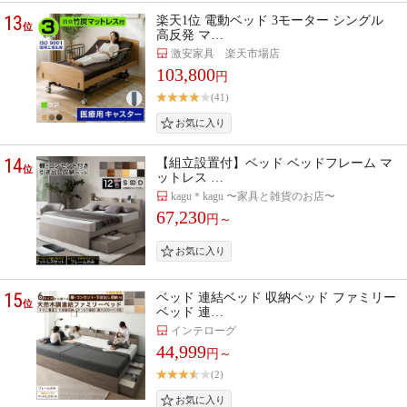
13
楽天1位 電動ベッド 3モーター シングル
位
高反発 マ…
激安家具 楽天市場店
103,800
円
(41)
14
【組立設置付】ベッド ベッドフレーム マ
位
ットレス …
kagu＊kagu 〜家具と雑貨のお店〜
67,230
円～
15
ベッド 連結ベッド 収納ベッド ファミリー
位
ベッド 連…
インテローグ
44,999
円～
(2)