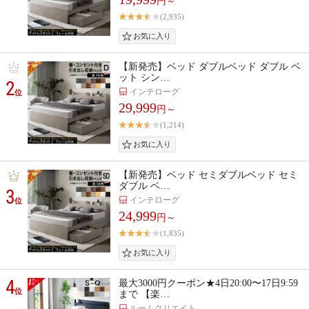
円～
(2,935)
【新発売】ベッド ダブルベッド ダブル ベ
ット シン…
2
インテローグ
位
29,999
円～
(1,214)
【新発売】ベッド セミダブルベッド セミ
ダブル ベ…
3
インテローグ
位
24,999
円～
(1,835)
4
最大3000円クーポン★4日20:00〜17日9:59
位
まで 【楽…
ルームクリエイト