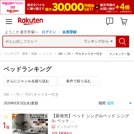
ようこそ 楽天市場へ
ログイン
会員登録
>
インテリア・寝具・収納
>
ベッド
>
200 ～,70 ～ 79.9,キャスター付き
ランキング一覧
ベッドランキング
条件で絞り込む
200 ～ | 70 ～ 79.9 | キャスター付き
2026年8月5日(水)更新
期間
【新発売】ベッド シングルベッド シング
ル ベット …
1
インテローグ
位
19,999