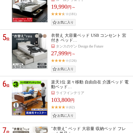
19,990
円～
(181)
5
衣替え 大容量ベッド USB コンセント 宮
位
付き ベッド…
タンスのゲン Design the Future
27,999
円～
(126)
6
楽天1位 楽々移動 自由自在 介護ベッド 電
位
動ベッド…
ライフインテリア
103,800
円
(62)
7
"衣替え" ベッド 大容量 収納ベッド フレ
位