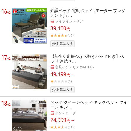
16
介護ベッド 電動ベッド 2モーター プレジ
位
デント(サ…
ライフインテリア
89,400
円
(15)
17
【新生活応援今なら敷きパッド付き】ベ
位
ッド 連結ベ…
寝具インテリアのMITAS
49,499
円～
(1)
18
ベッド クイーンベッド キングベッド クイ
位
ーン キン…
インテローグ
74,999
円～
(21)