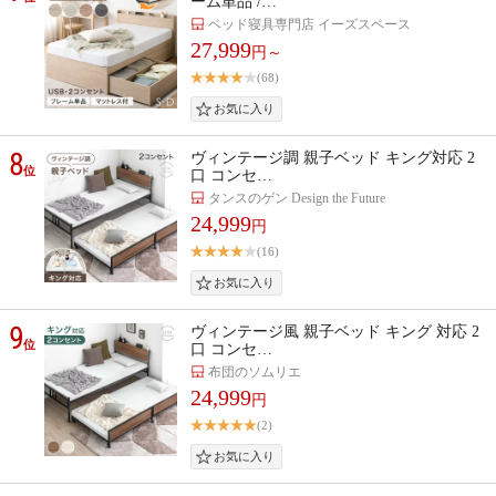
ーム単品 /…
ベッド寝具専門店 イーズスペース
27,999
円～
(68)
8
ヴィンテージ調 親子ベッド キング対応 2
位
口 コンセ…
タンスのゲン Design the Future
24,999
円
(16)
9
ヴィンテージ風 親子ベッド キング 対応 2
位
口 コンセ…
布団のソムリエ
24,999
円
(2)