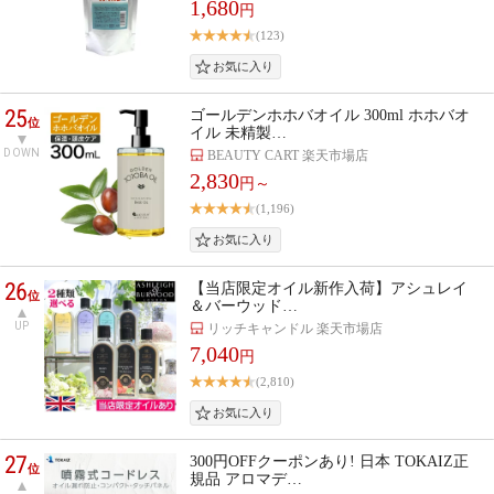
1,680
円
(123)
25
ゴールデンホホバオイル 300ml ホホバオ
位
イル 未精製…
DOWN
BEAUTY CART 楽天市場店
2,830
円～
(1,196)
26
【当店限定オイル新作入荷】アシュレイ
位
＆バーウッド…
UP
リッチキャンドル 楽天市場店
7,040
円
(2,810)
27
300円OFFクーポンあり! 日本 TOKAIZ正
位
規品 アロマデ…