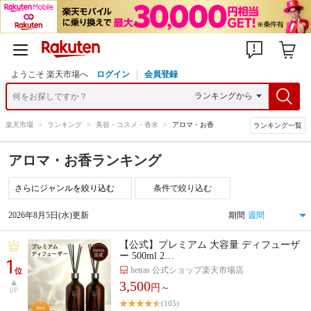
ようこそ 楽天市場へ
ログイン
会員登録
楽天市場
>
ランキング
>
美容・コスメ・香水
>
アロマ・お香
ランキング一覧
アロマ・お香ランキング
条件で絞り込む
2026年8月5日(水)更新
期間
【公式】プレミアム 大容量 ディフューザ
ー 500ml 2…
1
hetras 公式ショップ楽天市場店
位
3,500
円～
UP
(105)