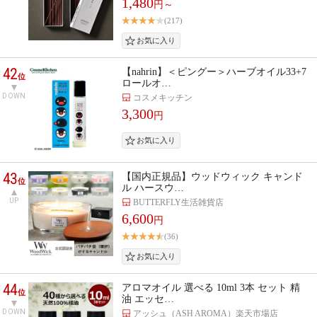
1,480
円～
(217)
42
【nahrin】＜ピングー＞ハーブオイル33+7
位
ロールオ…
DOWN
コスメキッチン
3,300
円
43
【国内正規品】ウッドウィック キャンド
位
ル ハースウ…
UP
BUTTERFLY生活雑貨店
6,600
円
(36)
44
アロマオイル 選べる 10ml 3本 セット 精
位
油 エッセ…
DOWN
アッシュ（ASH AROMA）楽天市場店