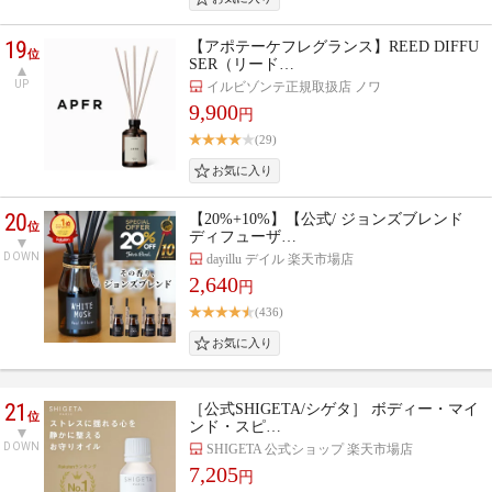
19
【アポテーケフレグランス】REED DIFFU
位
SER（リード…
UP
イルビゾンテ正規取扱店 ノワ
9,900
円
(29)
20
【20%+10%】【公式/ ジョンズブレンド
位
ディフューザ…
DOWN
dayillu デイル 楽天市場店
2,640
円
(436)
21
［公式SHIGETA/シゲタ］ ボディー・マイ
位
ンド・スピ…
DOWN
SHIGETA 公式ショップ 楽天市場店
7,205
円