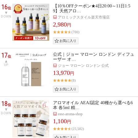
16
【10％OFFクーポン★4日20:00～11日1:5
位
9】天然アロ…
DOWN
アロミックスタイル楽天市場店
2,980
円
(700)
17
公式｜ジョー マローン ロンドン ディフュ
位
ーザー オ…
UP
ジョー マローン ロンドン 公式
13,970
円
(8)
18
アロマオイル AEAJ認定 40種から選べる6
位
本 各5ml 精…
DOWN
ease-aroma-shop
1,100
円
(25,582)