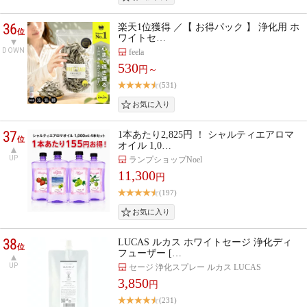
36
楽天1位獲得 ／【 お得パック 】 浄化用 ホ
位
ワイトセ…
DOWN
feela
530
円～
(531)
37
1本あたり2,825円 ！ シャルティエアロマ
位
オイル 1,0…
UP
ランプショップNoel
11,300
円
(197)
38
LUCAS ルカス ホワイトセージ 浄化ディ
位
フューザー […
UP
セージ 浄化スプレー ルカス LUCAS
3,850
円
(231)