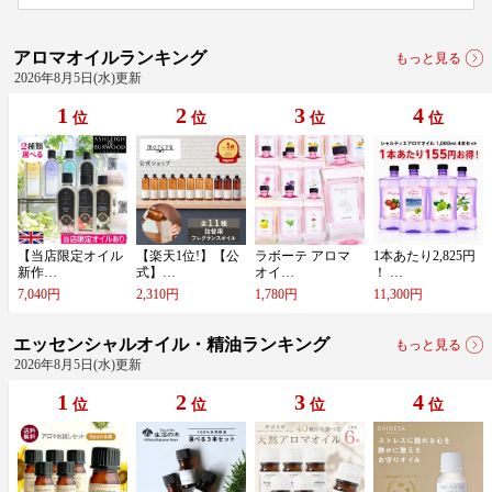
アロマオイルランキング
もっと見る
2026年8月5日(水)更新
1
2
3
4
位
位
位
位
【​当​店​限​定​オ​イ​ル​
【​楽​天​1​位​!​】​【​公​
ラ​ボ​ー​テ​ ​ア​ロ​マ​ ​
1​本​あ​た​り​2​,​8​2​5​円​ ​
新​作​…
式​】​…
オ​イ​…
！​ ​…
7,040円
2,310円
1,780円
11,300円
エッセンシャルオイル・精油ランキング
もっと見る
2026年8月5日(水)更新
1
2
3
4
位
位
位
位