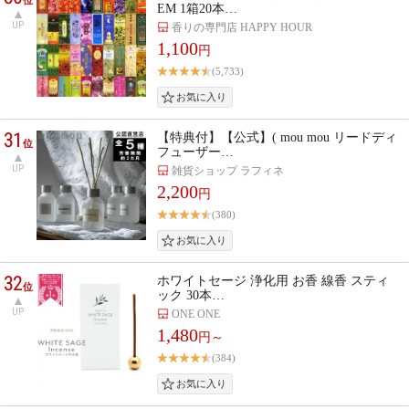
EM 1箱20本…
UP
香りの専門店 HAPPY HOUR
1,100
円
(5,733)
31
【特典付】【公式】( mou mou リードディ
位
フューザー…
UP
雑貨ショップ ラフィネ
2,200
円
(380)
32
ホワイトセージ 浄化用 お香 線香 スティ
位
ック 30本…
UP
ONE ONE
1,480
円～
(384)