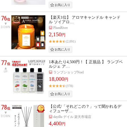
76
【楽天1位】 アロマキャンドル キャンド
位
ル ソイアロ…
DOWN
PlumRiver
2,150
円
(2,091)
77
1本あたり4,500円！【 正規品 】 ランプベ
位
ルジェ ア…
UP
ランプショップNoel
18,000
円
(378)
78
【公式/「それどこの？」って聞かれるデ
位
ィフューザ…
DOWN
dayillu デイル 楽天市場店
4,400
円