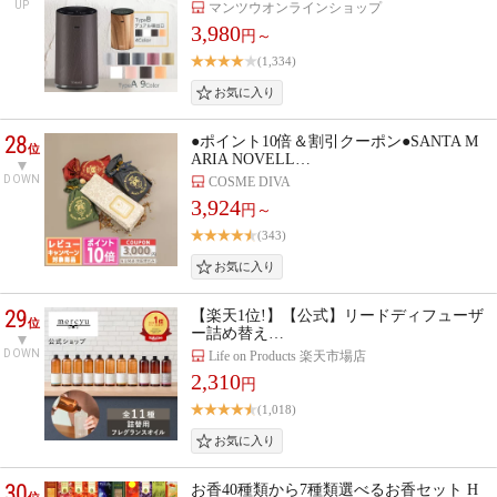
UP
マンツウオンラインショップ
3,980
円～
(1,334)
28
●ポイント10倍＆割引クーポン●SANTA M
位
ARIA NOVELL…
DOWN
COSME DIVA
3,924
円～
(343)
29
【楽天1位!】【公式】リードディフューザ
位
ー詰め替え…
DOWN
Life on Products 楽天市場店
2,310
円
(1,018)
30
お香40種類から7種類選べるお香セット H
位