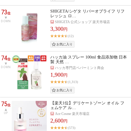
73
SHIGETA/シゲタ リバーオブライフ リフ
位
レッシュ ロ…
DOWN
SHIGETA 公式ショップ 楽天市場店
3,300
円
(12)
74
ハッカ油 スプレー 100ml 食品添加物 日本
位
製 天然 …
DOWN
ハッカ専門店ペパーミント商会
1,900
円
(1,313)
75
【楽天1位】デリケートゾーン オイル フ
位
ェムケア ル…
UP
Ace Cosme 楽天市場店
2,600
円
(573)