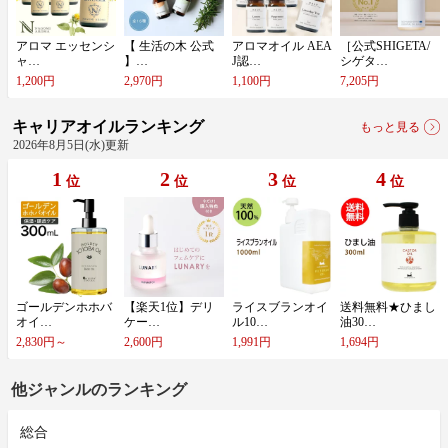
ア​ロ​マ​ ​エ​ッ​セ​ン​シ​
【​ ​生​活​の​木​ ​公​式​ ​
ア​ロ​マ​オ​イ​ル​ ​A​E​A​
［​公​式​S​H​I​G​E​T​A​/​
ャ​…
】​…
J​認​…
シ​ゲ​タ​…
1,200円
2,970円
1,100円
7,205円
キャリアオイルランキング
もっと見る
2026年8月5日(水)更新
1
2
3
4
位
位
位
位
ゴ​ー​ル​デ​ン​ホ​ホ​バ​
【​楽​天​1​位​】​デ​リ​
ラ​イ​ス​ブ​ラ​ン​オ​イ​
送​料​無​料​★​ひ​ま​し​
オ​イ​…
ケ​ー​…
ル​1​0​…
油​3​0​…
2,830円～
2,600円
1,991円
1,694円
他ジャンルのランキング
総合