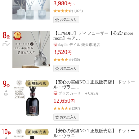
3,980
円～
(1,025)
8
【11%OFF】ディフューザー【公式/ more
位
room】モア…
dayillu デイル 楽天市場店
STAY
3,520
円
(430)
9
【安心の実績NO.1 正規販売店】 ドットー
位
ル・ヴラニ…
プラスカーサ ＋CASA
UP
12,650
円
(297)
10
【安心の実績NO.1 正規販売店】 ドットー
位
ル・ヴラニ…