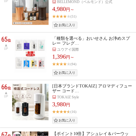
UP
BELLEMOND（ベルモンド）公式
4,980
円～
(51)
65
「種類を選べる」おいせさん お浄めスプ
位
レー フレグ…
UP
ユウアイ国際
1,396
円～
(94)
66
[日本ブランドTOKAIZ] アロマディフュー
位
ザー コード…
UP
TOKAIZ Style
3,980
円
(16)
67
【ポイント10倍】アシュレイ＆バーウッ
位