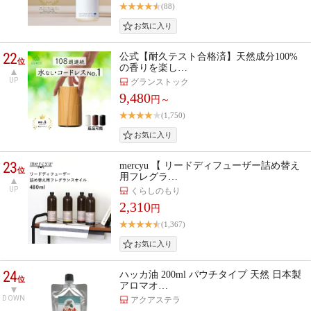
(88)
22
公式【耐久テスト合格済】天然成分100%
位
の香りを楽し…
UP
グランストック
9,480
円～
(1,750)
23
mercyu 【 リードディフューザー詰め替え
位
用フレグラ…
UP
くらしのもり
2,310
円
(1,367)
24
ハッカ油 200ml パウチタイプ 天然 日本製
位
アロマオ…
DOWN
アクアステラ