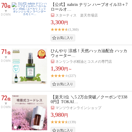
70
【公式】nahrin ナリン ハーブオイル33＋7
位
ロールオ…
DOWN
スターティス 楽天市場店
3,300
円
(1,360)
71
ひんやり 涼感！天然ハッカ油配合 ハッカ
位
ウォーター…
DOWN
ネンリンラボ精油とコスメの専門店
1,390
円～
(227)
72
【楽天1位 ＼5.2万台突破／クーポンで338
位
0円】TOKAI…
DOWN
マンツウオンラインショップ
3,980
円
(139)