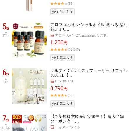
(96)
5
アロマ エッセンシャルオイル 選べる 精油
位
各5ml×6…
アロマ ルイボスnaturalshopなごみ
STAY
1,200
円
(32,345)
6
クルティ CULTI ディフューザー リフィル
位
1000mL【 …
U-STREAM
UP
8,790
円
(37)
7
【ご新規様交換保証実施中！】最大半額
位
クーポン有！…
フィス ホワイト
DOWN