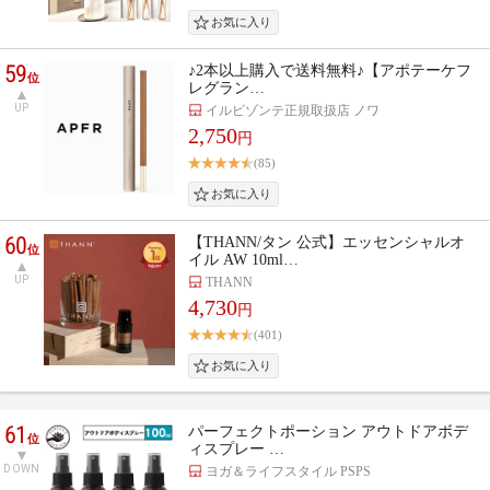
59
♪2本以上購入で送料無料♪【アポテーケフ
位
レグラン…
UP
イルビゾンテ正規取扱店 ノワ
2,750
円
(85)
60
【THANN/タン 公式】エッセンシャルオ
位
イル AW 10ml…
UP
THANN
4,730
円
(401)
61
パーフェクトポーション アウトドアボデ
位
ィスプレー …
DOWN
ヨガ＆ライフスタイル PSPS