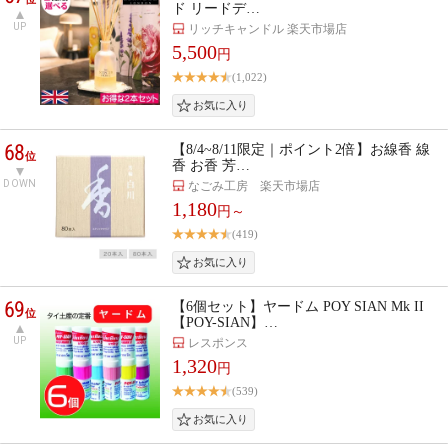
ド リードデ…
UP
リッチキャンドル 楽天市場店
5,500
円
(1,022)
68
【8/4~8/11限定｜ポイント2倍】お線香 線
位
香 お香 芳…
DOWN
なごみ工房 楽天市場店
1,180
円～
(419)
69
【6個セット】ヤードム POY SIAN Mk II
位
【POY-SIAN】…
UP
レスポンス
1,320
円
(539)