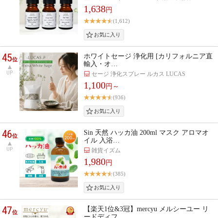
1,638
円
(1,612)
45
ホワイトセージ 浄化用 [カリフォルニア直
位
輸入・オ…
UP
セージ 浄化スプレー ルカス LUCAS
1,100
円～
(936)
46
Sin 天然 ハッカ油 200ml マスク アロマオ
位
イル 入浴…
UP
雑貨イズム
1,980
円
(385)
47
【楽天1位&3冠】mercyu メルシーユー リ
位
ードディフ…