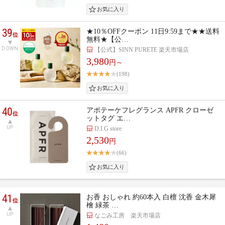
39
★10％OFFクーポン 11日9:59まで★★送料
位
無料★【公…
DOWN
【公式】SINN PURETE 楽天市場店
3,980
円～
(198)
40
アポテーケフレグランス APFR クローゼ
位
ットタグ エ…
UP
D.I.G store
2,530
円
(66)
41
お香 おしゃれ 約60本入 白檀 沈香 金木犀
位
檜 緑茶 …
UP
なごみ工房 楽天市場店