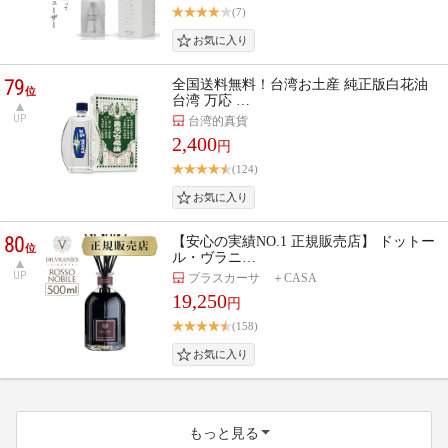
(7)
79
全国送料無料！台湾お土産 純正版白花油
位
台湾 万応 …
UP
台湾的真貨
2,400
円
(124)
80
【安心の実績NO.1 正規販売店】 ドットー
位
ル・ヴラニ…
UP
プラスカーサ ＋CASA
19,250
円
(158)
もっと見る