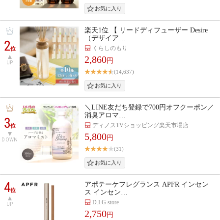
楽天1位 【 リードディフューザー Desire
（デザイア…
2
くらしのもり
位
2,860
円
UP
(14,637)
＼LINE友だち登録で700円オフクーポン／
消臭アロマ…
3
ディノスTVショッピング楽天市場店
位
5,800
円
DOWN
(31)
4
アポテーケフレグランス APFR インセン
位
ス インセン…
D.I.G store
UP
2,750
円