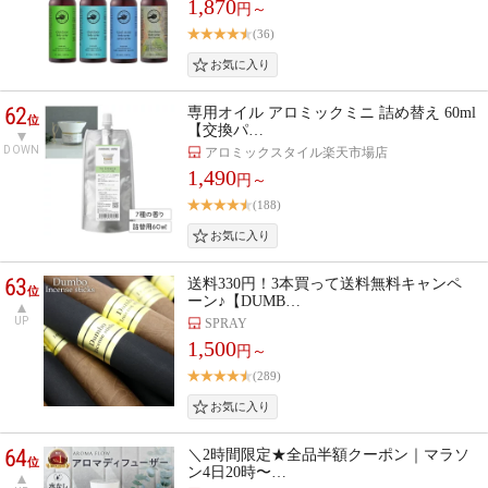
1,870
円～
(36)
62
専用オイル アロミックミニ 詰め替え 60ml
位
【交換パ…
DOWN
アロミックスタイル楽天市場店
1,490
円～
(188)
63
送料330円！3本買って送料無料キャンペ
位
ーン♪【DUMB…
UP
SPRAY
1,500
円～
(289)
64
＼2時間限定★全品半額クーポン｜マラソ
位
ン4日20時〜…