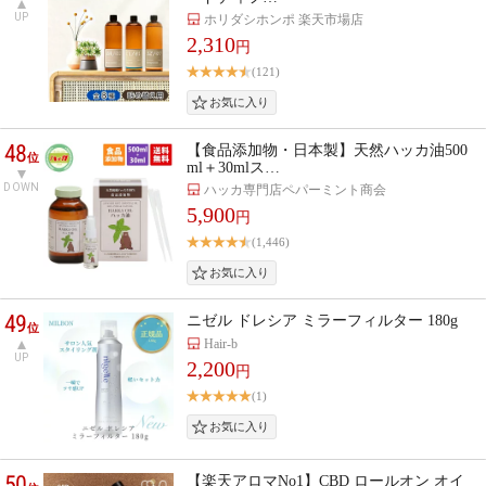
UP
ホリダシホンポ 楽天市場店
2,310
円
(121)
48
【食品添加物・日本製】天然ハッカ油500
位
ml＋30mlス…
DOWN
ハッカ専門店ペパーミント商会
5,900
円
(1,446)
49
ニゼル ドレシア ミラーフィルター 180g
位
Hair-b
UP
2,200
円
(1)
50
【楽天アロマNo1】CBD ロールオン オイ