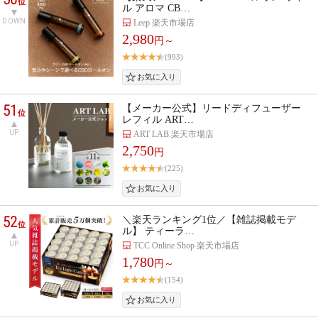
位
ル アロマ CB…
DOWN
Leep 楽天市場店
2,980
円～
(993)
51
【メーカー公式】リードディフューザー
位
レフィル ART…
UP
ART LAB.楽天市場店
2,750
円
(225)
52
＼楽天ランキング1位／【雑誌掲載モデ
位
ル】 ティーラ…
UP
TCC Online Shop 楽天市場店
1,780
円～
(154)