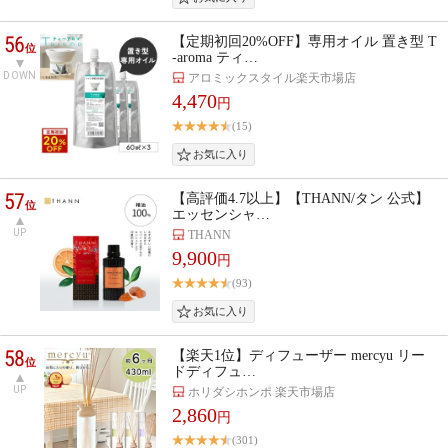
56
【定期初回20%OFF】専用オイル 置き型 T
位
-aroma ティ…
DOWN
アロミックスタイル楽天市場店
4,470
円
(15)
57
【高評価4.7以上】【THANN/タン 公式】
位
エッセンシャ…
UP
THANN
9,900
円
(93)
58
【楽天1位】ディフューザー mercyu リー
位
ドディフュ…
UP
ホリダシホンポ 楽天市場店
2,860
円
(301)