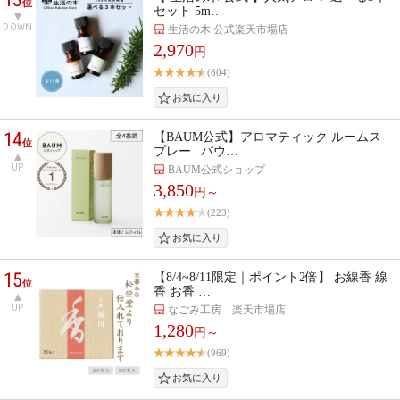
位
セット 5m…
DOWN
生活の木 公式楽天市場店
2,970
円
(604)
14
【BAUM公式】アロマティック ルームス
位
プレー | バウ…
UP
BAUM公式ショップ
3,850
円～
(223)
15
【8/4~8/11限定｜ポイント2倍】 お線香 線
位
香 お香 …
UP
なごみ工房 楽天市場店
1,280
円～
(969)