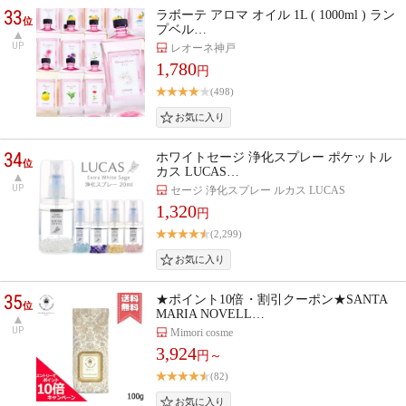
33
ラボーテ アロマ オイル 1L ( 1000ml ) ラン
位
プベル…
UP
レオーネ神戸
1,780
円
(498)
34
ホワイトセージ 浄化スプレー ポケットル
位
カス LUCAS…
UP
セージ 浄化スプレー ルカス LUCAS
1,320
円
(2,299)
35
★ポイント10倍・割引クーポン★SANTA
位
MARIA NOVELL…
UP
Mimori cosme
3,924
円～
(82)