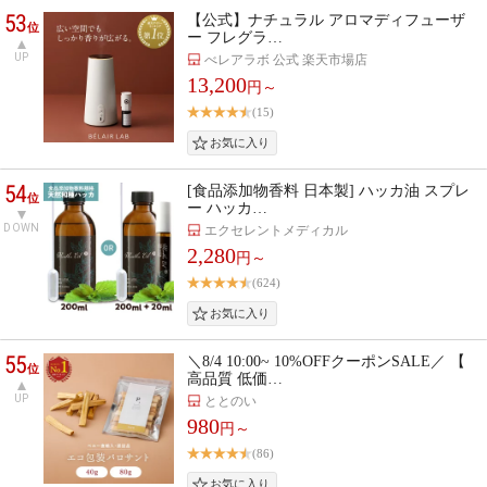
53
【公式】ナチュラル アロマディフューザ
位
ー フレグラ…
UP
べレアラボ 公式 楽天市場店
13,200
円～
(15)
54
[食品添加物香料 日本製] ハッカ油 スプレ
位
ー ハッカ…
DOWN
エクセレントメディカル
2,280
円～
(624)
55
＼8/4 10:00~ 10%OFFクーポンSALE／ 【
位
高品質 低価…
UP
ととのい
980
円～
(86)