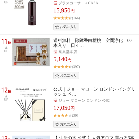
UP
プラスカーサ ＋CASA
15,950
円
(166)
11
送料無料 除障香白檀桃 空間浄化 60
位
本入り 日々…
UP
鳳凰堂本店
5,140
円
(397)
12
公式｜ジョー マローン ロンドン イングリ
位
ッシュ ペ…
UP
ジョー マローン ロンドン 公式
17,050
円
(30)
13
【 生活の木 公式 】人気アロマ 選べる3本