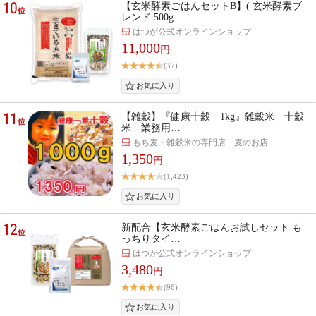
10
【玄米酵素ごはんセットB】( 玄米酵素ブ
位
レンド 500g…
はつが公式オンラインショップ
11,000
円
(37)
11
【雑穀】『健康十穀 1kg』雑穀米 十穀
位
米 業務用…
もち麦・雑穀米の専門店 麦のお店
1,350
円
(1,423)
12
新配合【玄米酵素ごはんお試しセット も
位
っちりタイ…
はつが公式オンラインショップ
3,480
円
(96)