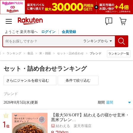
ようこそ 楽天市場へ
ログイン
会員登録
場
>
ランキング
>
食品
>
米・雑穀
>
セット・詰め合わせ
>
ブレンド
ランキング一覧
セット・詰め合わせランキング
条件で絞り込む
ブレンド
2026年8月5日(水)更新
期間
【最大50％OFF】結わえるの寝かせ玄米・
黒米ブレン…
1
結わえる 楽天市場店
位
8,700