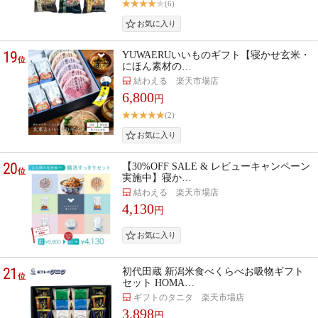
(6)
19
YUWAERUいいものギフト【寝かせ玄米・
位
にほん素材の…
結わえる 楽天市場店
6,800
円
(2)
20
【30%OFF SALE & レビューキャンペーン
位
実施中】寝か…
結わえる 楽天市場店
4,130
円
21
初代田蔵 新潟米食べくらべお吸物ギフト
位
セット HOMA…
ギフトのタニタ 楽天市場店
3,898
円