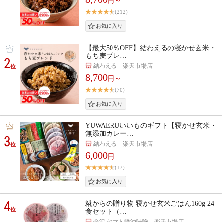
円～
(212)
【最大50％OFF】結わえるの寝かせ玄米・
もち麦ブレ…
2
結わえる 楽天市場店
位
8,700
円～
(70)
YUWAERUいいものギフト【寝かせ玄米・
無添加カレー…
3
結わえる 楽天市場店
位
6,000
円
(17)
4
糀からの贈り物 寝かせ玄米ごはん160g 24
位
食セット（…
金沢 ヤマト醤油味噌 楽天市場店