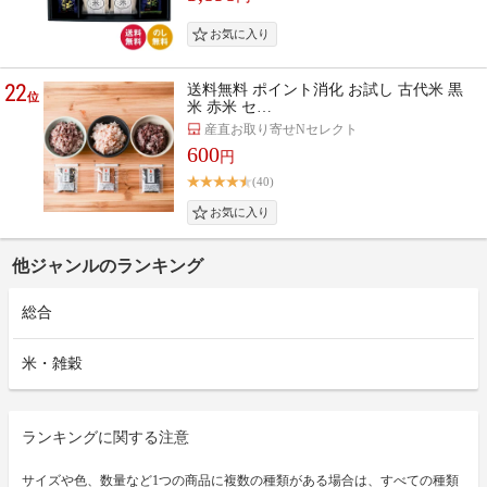
22
送料無料 ポイント消化 お試し 古代米 黒
位
米 赤米 セ…
産直お取り寄せNセレクト
600
円
(40)
他ジャンルのランキング
総合
米・雑穀
ランキングに関する注意
サイズや色、数量など1つの商品に複数の種類がある場合は、すべての種類