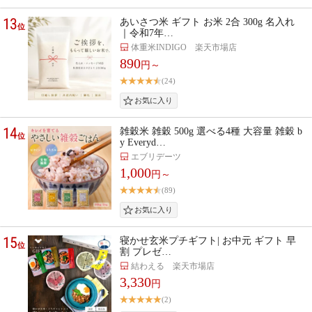
13
あいさつ米 ギフト お米 2合 300g 名入れ
位
｜令和7年…
体重米INDIGO 楽天市場店
890
円～
(24)
14
雑穀米 雑穀 500g 選べる4種 大容量 雑穀 b
位
y Everyd…
エブリデーツ
1,000
円～
(89)
15
寝かせ玄米プチギフト| お中元 ギフト 早
位
割 プレゼ…
結わえる 楽天市場店
3,330
円
(2)