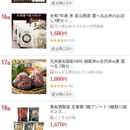
16
令和7年産 米 富山県産 選べるお米のお試
位
し3袋セッ…
五ツ星お米マイスター大門食糧
1,680
円
(129)
17
九州産&国産100% 雑穀米or古代米or麦 選
位
べる 2袋セ…
おんせん県おおいた online shop
1,880
円
(18)
18
養命酒製造 五養粥 5種アソート 5種類×1袋
位
インス…
とくする兵衛
1,670
円