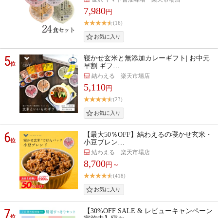
7,980
円
(16)
5
寝かせ玄米と無添加カレーギフト| お中元
位
早割 ギフ…
結わえる 楽天市場店
5,110
円
(23)
6
【最大50％OFF】結わえるの寝かせ玄米・
位
小豆ブレン…
結わえる 楽天市場店
8,700
円～
(418)
7
【30%OFF SALE & レビューキャンペーン
位