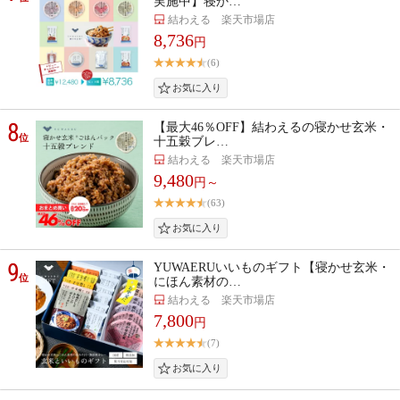
実施中】寝か…
結わえる 楽天市場店
8,736
円
(6)
8
【最大46％OFF】結わえるの寝かせ玄米・
位
十五穀ブレ…
結わえる 楽天市場店
9,480
円～
(63)
9
YUWAERUいいものギフト【寝かせ玄米・
位
にほん素材の…
結わえる 楽天市場店
7,800
円
(7)