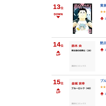
13
黄泉
位
14
黙示
位
15
ブル
位