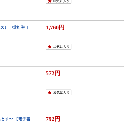
1,760円
 [ 掛丸 翔 ]
572円
792円
とす〜 【電子書