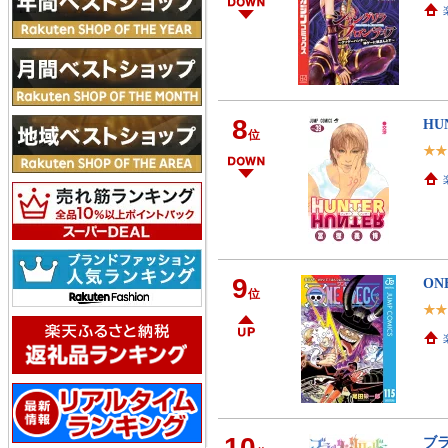
8
HU
位
9
ON
位
10
ブラ