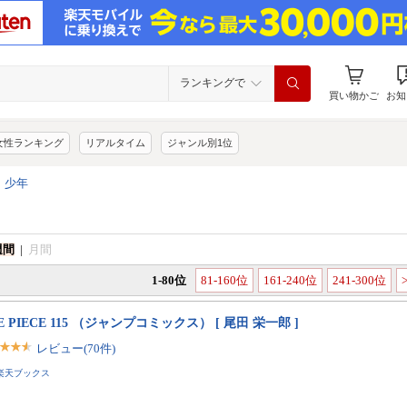
ランキングで
買い物かご
お知
女性ランキング
リアルタイム
ジャンル別1位
>
少年
週間
|
月間
1-80位
81-160位
161-240位
241-300位
E PIECE 115 （ジャンプコミックス） [ 尾田 栄一郎 ]
レビュー(70件)
楽天ブックス