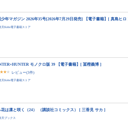
少年マガジン 2026年35号[2026年7月29日発売] 【電子書籍】[ 真島ヒロ 
楽天Kobo電子書籍ストア
NTER×HUNTER モノクロ版 39 【電子書籍】[ 冨樫義博 ]
レビュー(3件)
楽天Kobo電子書籍ストア
花は凛と咲く（24） （講談社コミックス） [ 三香見 サカ ]
楽天ブックス