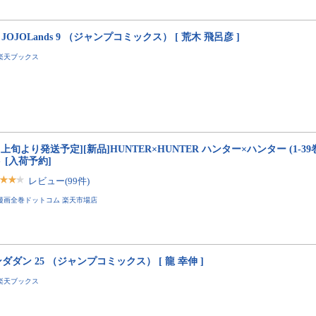
e JOJOLands 9 （ジャンプコミックス） [ 荒木 飛呂彦 ]
楽天ブックス
月上旬より発送予定][新品]HUNTER×HUNTER ハンター×ハンター (1-39
 [入荷予約]
レビュー(99件)
漫画全巻ドットコム 楽天市場店
ダダン 25 （ジャンプコミックス） [ 龍 幸伸 ]
楽天ブックス