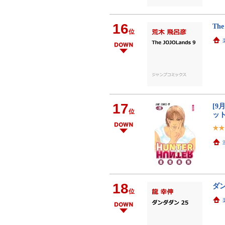
16
Th
位
17
[9
位
ット
18
ダン
位