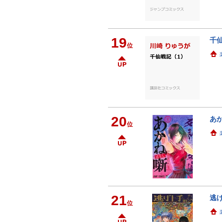
19
千仙
位
20
あか
位
21
逃げ
位