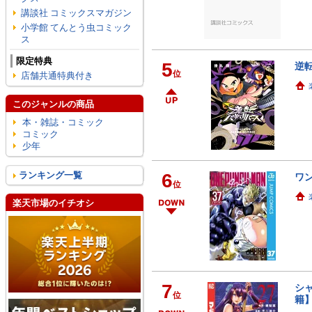
講談社 コミックスマガジン
小学館 てんとう虫コミック
ス
限定特典
5
逆転
位
店舗共通特典付き
このジャンルの商品
本・雑誌・コミック
コミック
少年
ランキング一覧
6
ワン
位
楽天市場のイチオシ
7
シ
位
籍】