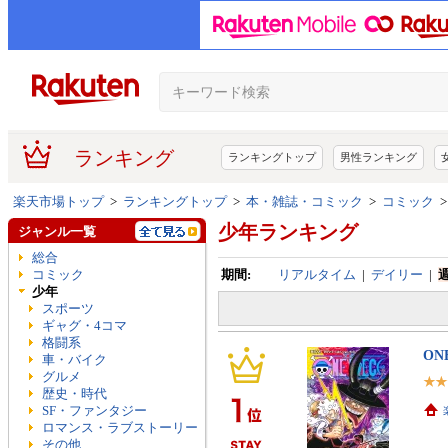
ランキング
ランキングトップ
男性ランキング
楽天市場トップ
>
ランキングトップ
>
本・雑誌・コミック
>
コミック
少年ランキング
ジャンル一覧
総合
コミック
期間:
リアルタイム
|
デイリー
|
少年
スポーツ
ギャグ・4コマ
格闘系
ON
車・バイク
グルメ
歴史・時代
SF・ファンタジー
ロマンス・ラブストーリー
その他