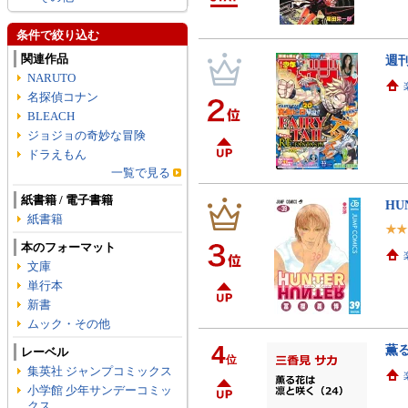
条件で絞り込む
関連作品
週刊
NARUTO
名探偵コナン
BLEACH
ジョジョの奇妙な冒険
ドラえもん
一覧で見る
紙書籍 / 電子書籍
HU
紙書籍
本のフォーマット
文庫
単行本
新書
ムック・その他
4
薫る
レーベル
位
集英社 ジャンプコミックス
小学館 少年サンデーコミッ
クス