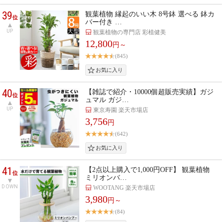
39
観葉植物 縁起のいい木 8号鉢 選べる 鉢カ
位
バー付き …
UP
観葉植物の専門店 彩植健美
12,800
円～
(845)
40
【雑誌で紹介・10000個超販売実績】ガジ
位
ュマル ガジ…
UP
東京寿園 楽天市場店
3,756
円
(642)
41
【2点以上購入で1,000円OFF】 観葉植物
位
ミリオンバ…
DOWN
WOOTANG 楽天市場店
3,980
円～
(84)