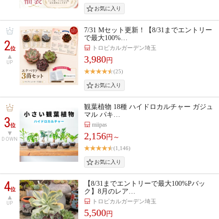
7/31 Mセット更新！【8/31までエントリー
で最大100%…
2
トロピカルガーデン埼玉
位
3,980
円
UP
(25)
観葉植物 18種 ハイドロカルチャー ガジュ
マル パキ…
3
miipas
位
2,156
円～
DOWN
(1,146)
4
【8/31までエントリーで最大100%Pバッ
位
ク】8月のレア…
トロピカルガーデン埼玉
UP
5,500
円