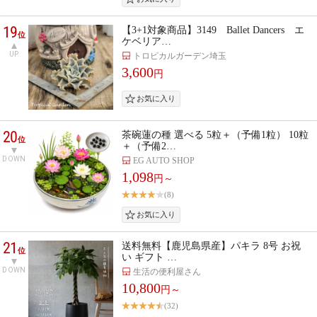
19
【3+1対象商品】3149 Ballet Dancers エ
位
ケベリア…
UP
トロピカルガーデン埼玉
3,600
円
20
茶碗蓮の種 選べる 5粒＋（予備1粒） 10粒
位
＋（予備2…
DOWN
EG AUTO SHOP
1,098
円～
(8)
21
送料無料【鹿児島県産】パキラ 8号 お祝
位
い ギフト …
DOWN
生活の便利屋さん
10,800
円～
(32)