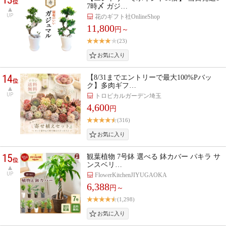
位
7時〆 ガジ…
UP
花のギフト社OnlineShop
11,800
円～
(23)
14
【8/31までエントリーで最大100%Pバッ
位
ク】多肉ギフ…
UP
トロピカルガーデン埼玉
4,600
円
(316)
15
観葉植物 7号鉢 選べる 鉢カバー パキラ サ
位
ンスベリ…
UP
FlowerKitchenJIYUGAOKA
6,388
円～
(1,298)