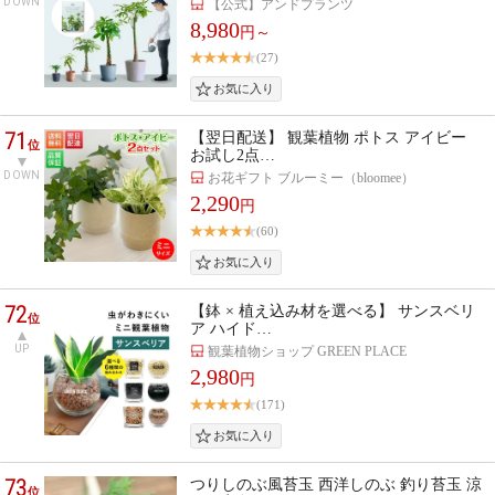
DOWN
【公式】アンドプランツ
8,980
円～
(27)
71
【翌日配送】 観葉植物 ポトス アイビー
位
お試し2点…
DOWN
お花ギフト ブルーミー（bloomee）
2,290
円
(60)
72
【鉢 × 植え込み材を選べる】 サンスベリ
位
ア ハイド…
UP
観葉植物ショップ GREEN PLACE
2,980
円
(171)
73
つりしのぶ風苔玉 西洋しのぶ 釣り苔玉 涼
位