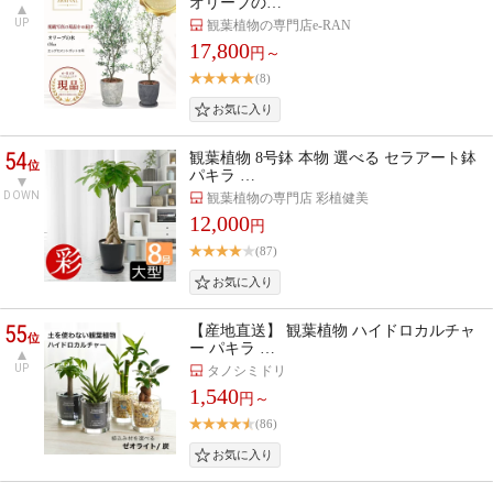
オリーブの…
UP
観葉植物の専門店e-RAN
17,800
円～
(8)
54
観葉植物 8号鉢 本物 選べる セラアート鉢
位
パキラ …
DOWN
観葉植物の専門店 彩植健美
12,000
円
(87)
55
【産地直送】 観葉植物 ハイドロカルチャ
位
ー パキラ …
UP
タノシミドリ
1,540
円～
(86)