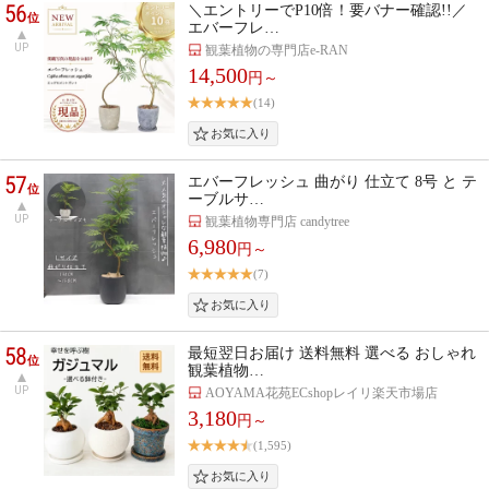
56
＼エントリーでP10倍！要バナー確認!!／
位
エバーフレ…
UP
観葉植物の専門店e-RAN
14,500
円～
(14)
57
エバーフレッシュ 曲がり 仕立て 8号 と テ
位
ーブルサ…
UP
観葉植物専門店 candytree
6,980
円～
(7)
58
最短翌日お届け 送料無料 選べる おしゃれ
位
観葉植物…
UP
AOYAMA花苑ECshopレイリ楽天市場店
3,180
円～
(1,595)