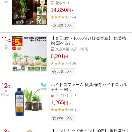
UP
花ざかり
14,850
円～
(354)
11
【楽天1位・10000個超販売実績】 観葉植
位
物 選べる2…
UP
東京寿園 楽天市場店
6,201
円
(418)
12
ハイドロファーム 観葉植物 ハイドロカル
位
チャー 向…
DOWN
タノシミドリ
1,265
円～
(101)
13
【エントリーでポイント10倍】 当日発送1