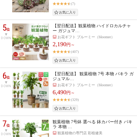
(7)
5
【翌日配送】観葉植物 ハイドロカルチャ
位
ー ガジュマ…
お花ギフト ブルーミー（bloomee）
DOWN
2,190
円～
(407)
6
【翌日配送】 観葉植物 7号 本物 パキラ ガ
位
ジュマル…
お花ギフト ブルーミー（bloomee）
DOWN
6,490
円～
(329)
7
観葉植物 7号鉢 選べる 鉢カバー付き パキ
位
ラ 本物 …
観葉植物の専門店 彩植健美
DOWN