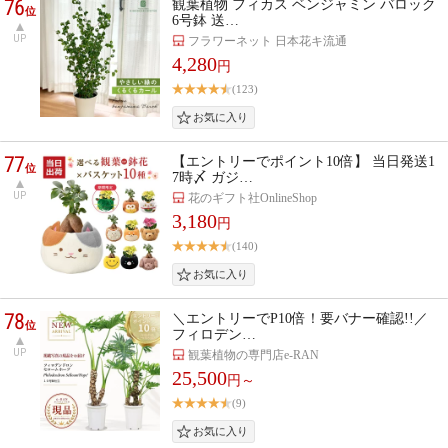
76
観葉植物 フィカス ベンジャミン バロック
位
6号鉢 送…
UP
フラワーネット 日本花キ流通
4,280
円
(123)
77
【エントリーでポイント10倍】 当日発送1
位
7時〆 ガジ…
UP
花のギフト社OnlineShop
3,180
円
(140)
78
＼エントリーでP10倍！要バナー確認!!／
位
フィロデン…
UP
観葉植物の専門店e-RAN
25,500
円～
(9)