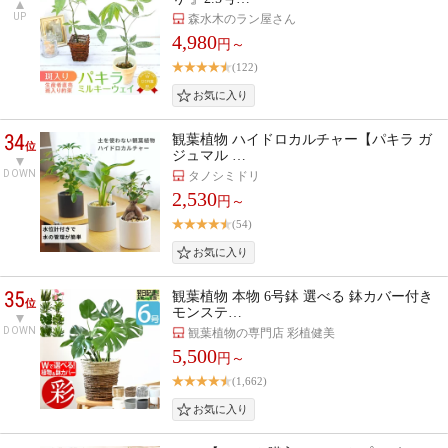
UP
森水木のラン屋さん
4,980
円～
(122)
34
観葉植物 ハイドロカルチャー【パキラ ガ
位
ジュマル …
DOWN
タノシミドリ
2,530
円～
(54)
35
観葉植物 本物 6号鉢 選べる 鉢カバー付き
位
モンステ…
DOWN
観葉植物の専門店 彩植健美
5,500
円～
(1,662)