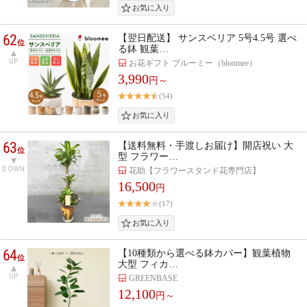
62
【翌日配送】 サンスベリア 5号4.5号 選べ
位
る鉢 観葉…
UP
お花ギフト ブルーミー（bloomee）
3,990
円～
(54)
63
【送料無料・手渡しお届け】開店祝い 大
位
型 フラワー…
DOWN
花助【フラワースタンド花専門店】
16,500
円
(17)
64
【10種類から選べる鉢カバー】観葉植物
位
大型 フィカ…
UP
GREENBASE
12,100
円～