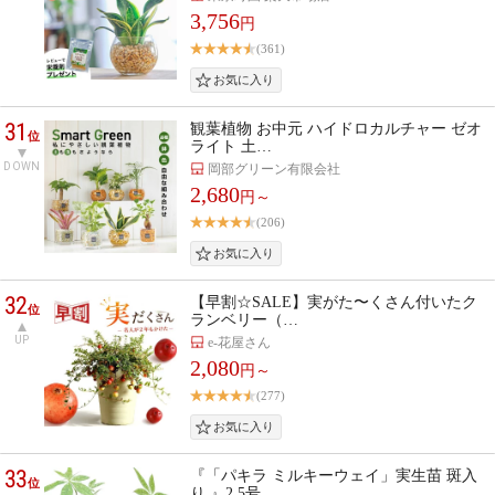
3,756
円
(361)
31
観葉植物 お中元 ハイドロカルチャー ゼオ
位
ライト 土…
DOWN
岡部グリーン有限会社
2,680
円～
(206)
32
【早割☆SALE】実がた〜くさん付いたク
位
ランベリー（…
UP
e-花屋さん
2,080
円～
(277)
33
『「パキラ ミルキーウェイ」実生苗 斑入
位
り 』2.5号…