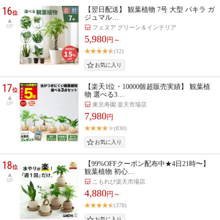
16
【翌日配送】 観葉植物 7号 大型 パキラ ガ
位
ジュマル…
UP
フェヌア グリーン＆インテリア
5,980
円～
(12)
17
【楽天1位・10000個超販売実績】 観葉植
位
物 選べる3…
UP
東京寿園 楽天市場店
7,980
円
(830)
18
【99%OFFクーポン配布中★4日21時〜】
位
観葉植物 初心…
UP
こもれび楽天市場店
4,880
円～
(378)