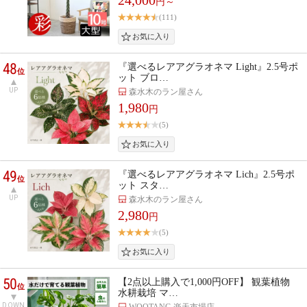
円～
(111)
48
『選べるレアアグラオネマ Light』2.5号ポ
位
ット ブロ…
UP
森水木のラン屋さん
1,980
円
(5)
49
『選べるレアアグラオネマ Lich』2.5号ポ
位
ット スタ…
UP
森水木のラン屋さん
2,980
円
(5)
50
【2点以上購入で1,000円OFF】 観葉植物
位
水耕栽培 マ…
DOWN
WOOTANG 楽天市場店