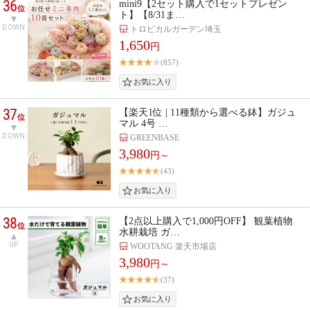
36
mini9【2セット購入で1セットプレゼン
位
ト】【8/31ま…
DOWN
トロピカルガーデン埼玉
1,650
円
(857)
37
【楽天1位 | 11種類から選べる鉢】ガジュ
位
マル 4号 …
DOWN
GREENBASE
3,980
円～
(43)
38
【2点以上購入で1,000円OFF】 観葉植物
位
水耕栽培 ガ…
UP
WOOTANG 楽天市場店
3,980
円～
(37)