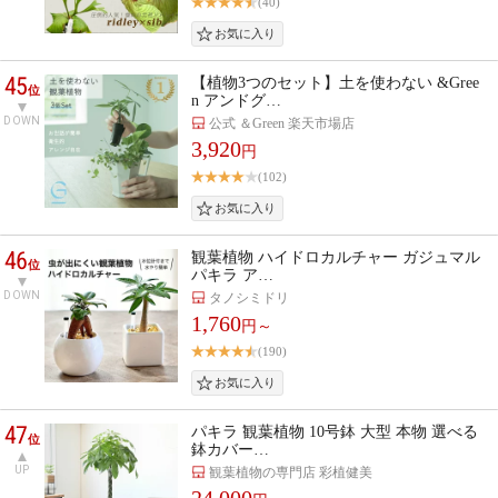
(40)
45
【植物3つのセット】土を使わない &Gree
位
n アンドグ…
DOWN
公式 ＆Green 楽天市場店
3,920
円
(102)
46
観葉植物 ハイドロカルチャー ガジュマル
位
パキラ ア…
DOWN
タノシミドリ
1,760
円～
(190)
47
パキラ 観葉植物 10号鉢 大型 本物 選べる
位
鉢カバー…
UP
観葉植物の専門店 彩植健美
24,000