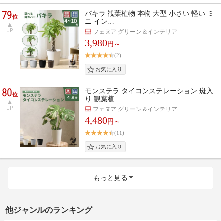
79
パキラ 観葉植物 本物 大型 小さい 軽い ミ
位
ニ イン…
UP
フェヌア グリーン＆インテリア
3,980
円～
(2)
80
モンステラ タイコンステレーション 斑入
位
り 観葉植…
UP
フェヌア グリーン＆インテリア
4,480
円～
(11)
もっと見る
他ジャンルのランキング