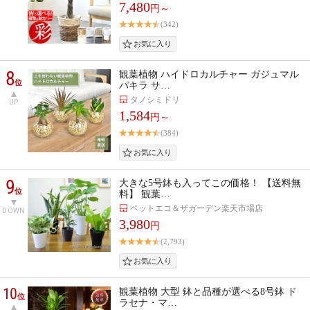
7,480
円～
(342)
8
観葉植物 ハイドロカルチャー ガジュマル
位
パキラ サ…
タノシミドリ
UP
1,584
円～
(384)
9
大きな5号鉢も入ってこの価格！ 【送料無
位
料】 観葉…
ペットエコ＆ザガーデン楽天市場店
DOWN
3,980
円
(2,793)
10
観葉植物 大型 鉢と品種が選べる8号鉢 ド
位
ラセナ・マ…