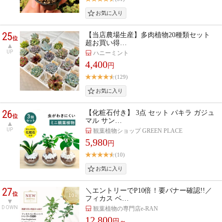
25
【当店農場生産】多肉植物20種類セット
位
超お買い得…
UP
ハニーミント
4,400
円
(129)
26
【化粧石付き】 3点 セット パキラ ガジュ
位
マル サン…
UP
観葉植物ショップ GREEN PLACE
5,980
円
(10)
27
＼エントリーでP10倍！要バナー確認!!／
位
フィカス ベ…
DOWN
観葉植物の専門店e-RAN
12,800
円～