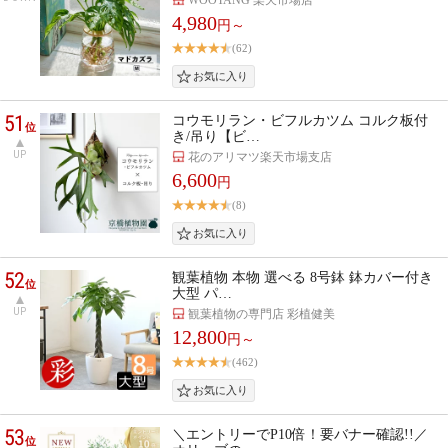
4,980
円～
(62)
51
コウモリラン・ビフルカツム コルク板付
位
き/吊り【ビ…
UP
花のアリマツ楽天市場支店
6,600
円
(8)
52
観葉植物 本物 選べる 8号鉢 鉢カバー付き
位
大型 パ…
UP
観葉植物の専門店 彩植健美
12,800
円～
(462)
53
＼エントリーでP10倍！要バナー確認!!／
位