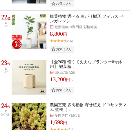
22
観葉植物 選べる 曲がり樹形 フィカス ベ
位
ンガレンシ…
UP
観葉植物の専門店 彩植健美
8,800
円
(96)
23
【全20種 軽くて丈夫なプランター8号鉢
位
用】 観葉植…
UP
GREENBASE
13,200
円～
24
農園直売 多肉植物 寄せ植え ドロサンテマ
位
ム 蜜橘（…
DOWN
多肉専門VERVE
1,698
円
(31)