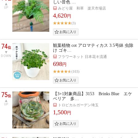
しい音色 …
UP
みどり屋 和草 楽天市場店
4,620
円
(3)
74
観葉植物 cot アロマティカス 3.5号鉢 虫除
位
け ゴキ…
DOWN
フラワーネット 日本花キ流通
698
円
(103)
75
【3+1対象商品】3153 Brinks Blue エケ
位
ベリア 多…
UP
トロピカルガーデン埼玉
1,500
円