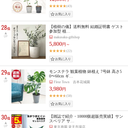
(43)
28
【植樹の儀】送料無料 結婚証明書 ゲスト
位
参加型 植…
UP
makusaku-giftshop
5,800
円～
(22)
29
モンステラ 観葉植物 鉢植え 7号鉢 高さ5
位
0〜60cm ギ…
UP
Fleur Town 吉本花城園
3,980
円
(58)
30
【雑誌で紹介・10000個超販売実績】サン
位
スベリア サ…
UP
東京寿園 楽天市場店