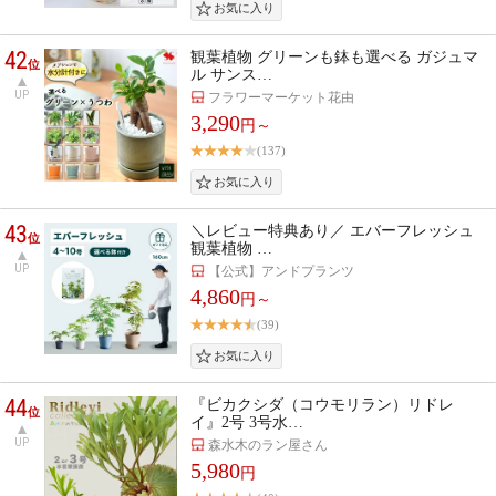
42
観葉植物 グリーンも鉢も選べる ガジュマ
位
ル サンス…
UP
フラワーマーケット花由
3,290
円～
(137)
43
＼レビュー特典あり／ エバーフレッシュ
位
観葉植物 …
UP
【公式】アンドプランツ
4,860
円～
(39)
44
『ビカクシダ（コウモリラン）リドレ
位
イ』2号 3号水…
UP
森水木のラン屋さん
5,980
円