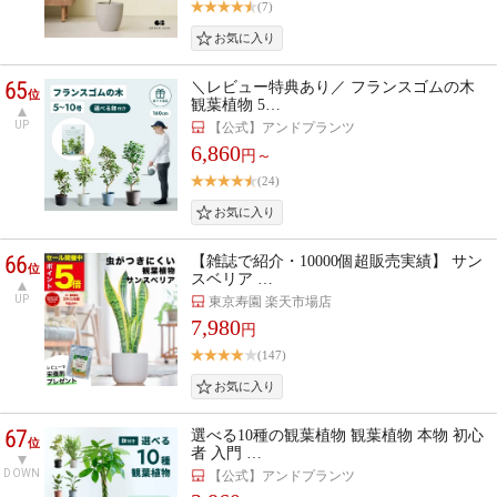
(7)
65
＼レビュー特典あり／ フランスゴムの木
位
観葉植物 5…
UP
【公式】アンドプランツ
6,860
円～
(24)
66
【雑誌で紹介・10000個超販売実績】 サン
位
スベリア …
UP
東京寿園 楽天市場店
7,980
円
(147)
67
選べる10種の観葉植物 観葉植物 本物 初心
位
者 入門 …
DOWN
【公式】アンドプランツ