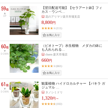
59
【翌日配送可能】【セラアート鉢】フィ
位
カス・ウンベ…
UP
花のアリマツ楽天市場支店
8,800
円
(111)
60
（ビオトープ）水生植物 メダカの鉢に
位
も入れられる…
DOWN
charm 楽天市場店
660
円
(661)
61
観葉植物 ハイドロカルチャー 【パキラ ガ
位
ジュマル …
DOWN
タノシミドリ
1,320
円～
(102)