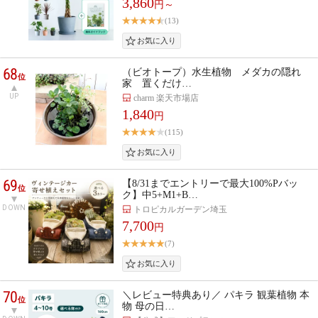
3,860
円～
(13)
68
（ビオトープ）水生植物 メダカの隠れ
位
家 置くだけ…
UP
charm 楽天市場店
1,840
円
(115)
69
【8/31までエントリーで最大100%Pバッ
位
ク】中5+M1+B…
DOWN
トロピカルガーデン埼玉
7,700
円
(7)
70
＼レビュー特典あり／ パキラ 観葉植物 本
位
物 母の日…