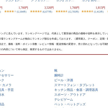
ラコン【シ…
ン フェリア…
ポン】カラ…
ポン】回ら…
8円
1,760円
3,520円
1,760円
1,815円
)
(5,184件)
(6,677件)
(12,705件)
(1,412件)
キングに含んでいます。ランキングページでは、代表として最安値の商品の価格や送料を表示してい
市場ランキングチームが独自にランキング順位を作成しております。（通常購入、クーポン、定期・
時点で、価格・送料・ポイント倍数・レビュー情報・配送情報の変更や、売り切れとなっている可能
その内容について何ら保証、推奨するものではありません。
ョン
靴
クセサリー
腕時計
ンク
ビール・洋酒
・カメラ
スマートフォン・タブレット
房具・手芸
キッチン用品・食器・調理器具
香水
スポーツ・アウトドア
テレビゲーム
用品
ペット・ペットグッズ