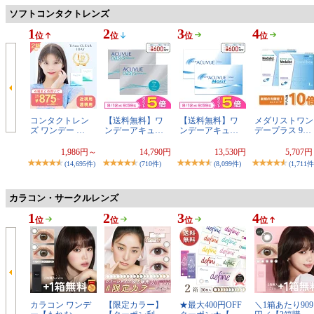
ソフトコンタクトレンズ
1
2
3
4
位
位
位
位
コンタクトレン
【送料無料】ワ
【送料無料】ワ
メダリストワン
ズ ワンデー …
ンデーアキュ…
ンデーアキュ…
デープラス 9…
1,986円～
14,790円
13,530円
5,707
(14,695件)
(710件)
(8,099件)
(1,711件
カラコン・サークルレンズ
1
2
3
4
位
位
位
位
カラコン ワンデ
【限定カラー】
★最大400円OFF
＼1箱あたり909