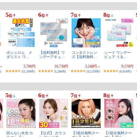
5
6
7
8
位
位
位
位
ボシュロム メ
【送料無料】ワ
コンタクトレン
シード ワンデー
ダリスト ワ…
ンデーアキュ…
ズ【送料無料…
ピュア うる…
円～
5,706円
16,730円
3,240円～
9,170円
)
(15,599件)
(1,286件)
(12,578件)
(6,610件)
5
6
7
8
位
位
位
位
回らない水光 カ
【公式】 カラコ
【1箱分無料クー
【1箱分無料クー