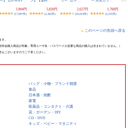
ー】【20%OFF…
ン】【送料…
リー 【2ヶ…
ー 水光カラ…
5,904円
5,820円
2,627円
1,760円
(17,897件)
(2,362件)
(16,014件)
(2,531件)
このページの先頭へ戻る
ます。
頒布会購入商品が対象。専用ユーザ名・パスワードが必要な商品の購入は含まれていません。）
性もございますのでご了承ください。
バッグ・小物・ブランド雑貨
食品
日本酒・焼酎
家電
医薬品・コンタクト・介護
花・ガーデン・DIY
CD・DVD
キッズ・ベビー・マタニティ