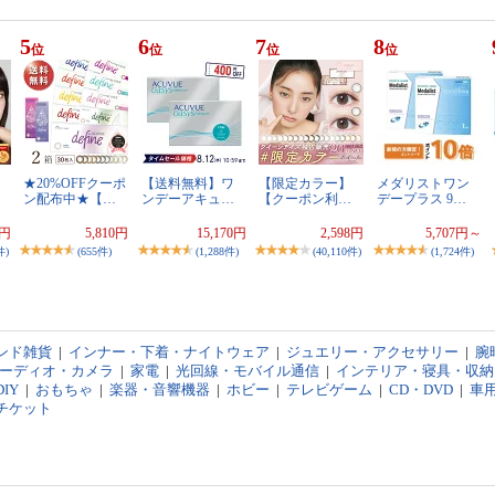
5
6
7
8
位
位
位
位
★20%OFFクーポ
【送料無料】ワ
【限定カラー】
メダリストワン
ン配布中★【…
ンデーアキュ…
【クーポン利…
デープラス 9…
2円
5,810円
15,170円
2,598円
5,707円～
件)
(655件)
(1,288件)
(40,110件)
(1,724件)
ンド雑貨
|
インナー・下着・ナイトウェア
|
ジュエリー・アクセサリー
|
腕
オーディオ・カメラ
|
家電
|
光回線・モバイル通信
|
インテリア・寝具・収納
IY
|
おもちゃ
|
楽器・音響機器
|
ホビー
|
テレビゲーム
|
CD・DVD
|
車
チケット