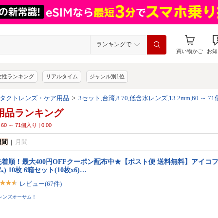
ランキングで
買い物かご
お知
女性ランキング
リアルタイム
ジャンル別1位
タクトレンズ・ケア用品
>
3セット,台湾,8.70,低含水レンズ,13.2mm,60 ～ 71
用品ランキング
 60 ～ 71個入り | 0.00
週間
|
月間
先着順！最大400円OFFクーポン配布中★【ポスト便 送料無料】アイコフ
ム) 10枚 6箱セット(10枚x6)…
レビュー(67件)
レンズオーサム！