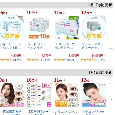
8月5日(水) 更新
9
10
11
12
位
位
位
位
アキュビューオ
シード ワンデー
【500円OFFクー
ワンデーアキュ
アシス 2~8箱…
ピュアうる…
ポン!! ※当…
ビューオアシ…
4,990円～
8,970円
8,970円
14,990円～
(348件)
(3,526件)
(695件)
(1,415件)
8月5日(水) 更新
9
10
11
12
位
位
位
位
【店舗限定カラ
【50円OFFクーポ
カラコン マンス
カラコン ワンデ