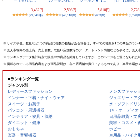
ー【もれな…
【クーポン利…
クーポン★【…
円／【2箱購…
3,432円
2,598円
5,810円
2,72
(29,548件)
(40,110件)
(653件)
(9,728件
※
サイズや色、数量など1つの商品に複数の種類がある場合は、すべての種類を1つの商品のラン
※
楽天市場内の売上高、売上個数、取扱い店舗数等のデータ、トレンド情報などを参考に、楽天
※
ランキングデータ集計時点で販売中の商品を紹介していますが、このページをご覧になられた
※
掲載されている商品内容および商品説明は、各出店店舗の責任によるものであり、楽天市場は
■ランキング一覧
ジャンル別
レディースファッション
メンズファッシ
インナー・下着・ナイトウェア
ジュエリー・ア
スイーツ・お菓子
水・ソフトドリ
パソコン・周辺機器
TV・オーディオ
インテリア・寝具・収納
日用品雑貨・文
ダイエット・健康
美容・コスメ・
おもちゃ
ホビー
楽器・音響機器
車用品・バイク