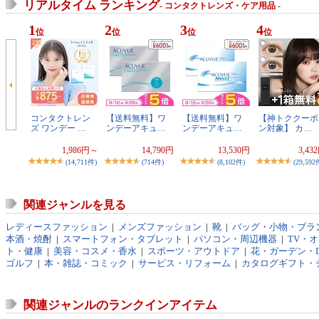
リアルタイム ランキング
- コンタクトレンズ・ケア用品 -
1
2
3
4
位
位
位
位
コンタクトレン
【送料無料】ワ
【送料無料】ワ
【神トククーポ
ズ ワンデー …
ンデーアキュ…
ンデーアキュ…
ン対象】 カ…
1,986円～
14,790円
13,530円
3,43
(14,711件)
(714件)
(8,102件)
(29,592
関連ジャンルを見る
レディースファッション
|
メンズファッション
|
靴
|
バッグ・小物・ブラ
本酒・焼酎
|
スマートフォン・タブレット
|
パソコン・周辺機器
|
TV・
ト・健康
|
美容・コスメ・香水
|
スポーツ・アウトドア
|
花・ガーデン・D
ゴルフ
|
本・雑誌・コミック
|
サービス・リフォーム
|
カタログギフト・
関連ジャンルのランクインアイテム