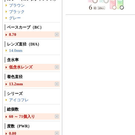
ブラウン
ブラック
グレー
ベースカーブ（BC）
8.70
レンズ直径（DIA）
14.0mm
含水率
低含水レンズ
着色直径
13.2mm
シリーズ
アイコフレ
総個数
60 ～ 71個入り
度数（PWR）
0.00