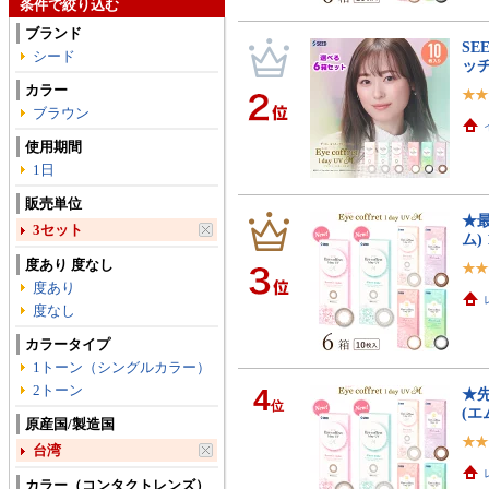
条件で絞り込む
ブランド
SE
シード
ッ
カラー
ブラウン
使用期間
1日
販売単位
★最
3セット
ム)
度あり 度なし
度あり
度なし
カラータイプ
1トーン（シングルカラー）
2トーン
4
★
位
(エ
原産国/製造国
台湾
カラー（コンタクトレンズ）