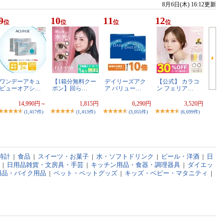
8月6日(木) 16:12更新
9
10
11
12
位
位
位
位
ワンデーアキュ
【1箱分無料クー
デイリーズアク
【公式】 カラコ
ビューオアシ…
ポン】回ら…
ア バリュー…
ン フェリア…
14,990円～
1,815円
6,290円
3,520円
(1,417件)
(1,413件)
(3,055件)
(6,699件)
時計
|
食品
|
スイーツ・お菓子
|
水・ソフトドリンク
|
ビール・洋酒
|
日
|
日用品雑貨・文房具・手芸
|
キッチン用品・食器・調理器具
|
ダイエッ
用品・バイク用品
|
ペット・ペットグッズ
|
キッズ・ベビー・マタニティ
|