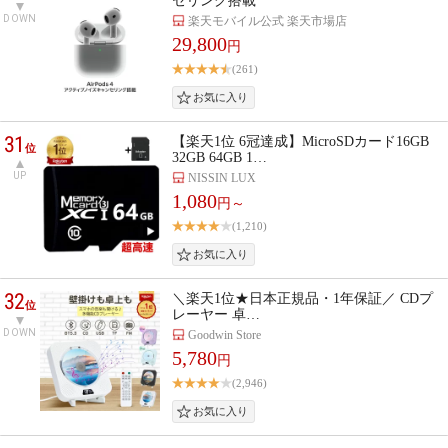
セリング搭載
DOWN
楽天モバイル公式 楽天市場店
29,800
円
(261)
31
【楽天1位 6冠達成】MicroSDカード16GB
位
32GB 64GB 1…
UP
NISSIN LUX
1,080
円～
(1,210)
32
＼楽天1位★日本正規品・1年保証／ CDプ
位
レーヤー 卓…
DOWN
Goodwin Store
5,780
円
(2,946)