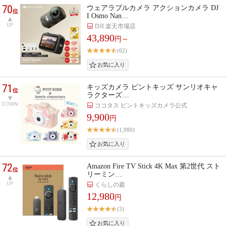
70
ウェアラブルカメラ アクションカメラ DJ
位
I Osmo Nan…
UP
DJI 楽天市場店
43,890
円～
(62)
71
キッズカメラ ピントキッズ サンリオキャ
位
ラクターズ…
DOWN
ココタス ピントキッズカメラ公式
9,900
円
(1,980)
72
Amazon Fire TV Stick 4K Max 第2世代 スト
位
リーミン…
UP
くらしの庭
12,980
円
(3)