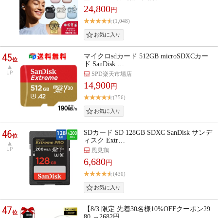
24,800
円
(1,048)
45
マイクロsdカード 512GB microSDXCカー
位
ド SanDisk …
UP
SPD楽天市場店
14,900
円
(356)
46
SDカード SD 128GB SDXC SanDisk サンデ
位
ィスク Extr…
UP
風見鶏
6,680
円
(430)
47
【8/3 限定 先着30名様10%OFFクーポン29
位
80 →2682円…