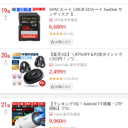
19
SDXCカード 128GB SDカード SanDisk サ
位
ンディスク【…
UP
SPD楽天市場店
6,680
円
(146)
20
【楽天1位】＼85%OFF＆P2倍ポイントで
位
1,955円！／ワ…
UP
GraceVally 楽天市場店
2,499
円
(26,824)
21
【ランキング1位！Android TV搭載・270°
位
回転】プロ…
UP
Vaicol 楽天市場店
9,960
円