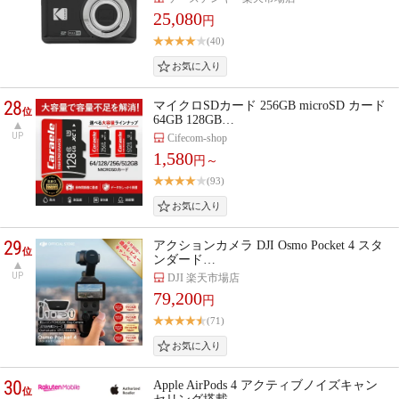
25,080
円
(40)
28
マイクロSDカード 256GB microSD カード
位
64GB 128GB…
UP
Cifecom-shop
1,580
円～
(93)
29
アクションカメラ DJI Osmo Pocket 4 スタ
位
ンダード…
UP
DJI 楽天市場店
79,200
円
(71)
30
Apple AirPods 4 アクティブノイズキャン
位