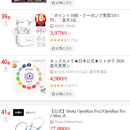
39
「ポイント10倍・クーポンで実質3311
位
円」「楽天1位…
UP
RONE_SHOP
3,979
円～
(7,755)
40
キッズカメラ★日本公式★リトポラ 2026
位
楽天受賞シ…
UP
おもちゃのたからばこ楽天市場店
4,980
円
(4,517)
41
【公式】Shokz OpenRun Pro2/OpenRun Pro
位
2 Mini 大…
UP
Shokz Official Store
27,880
円