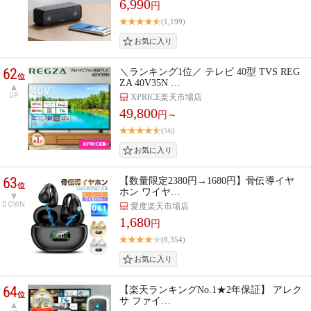
6,990
円
(1,199)
62
＼ランキング1位／ テレビ 40型 TVS REG
位
ZA 40V35N …
UP
XPRICE楽天市場店
49,800
円～
(56)
63
【数量限定2380円→1680円】骨伝導イヤ
位
ホン ワイヤ…
DOWN
愛度楽天市場店
1,680
円
(8,354)
64
【楽天ランキングNo.1★2年保証】 アレク
位
サ ファイ…