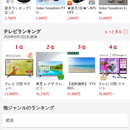
楽​天​ラ​ン​キ​ン​グ​1​
A​n​k​e​r​ ​S​o​u​n​d​c​o​r​e​ ​P​3​
★​楽​天​1​位​★​＼​8​6​%​
A​n​k​e​r​ ​S​o​u​n​d​c​o​r​e​ ​L​i​
位​＼​8​…
1​i​…
O​F​F​…
b​e​…
2,780円
5,990円
2,999円
14,990円
テレビランキング
もっと見る
2026年8月5日(水)更新
1
2
3
4
位
位
位
位
テ​レ​ビ​ ​3​2​型​ ​W​チ​
東​芝​ ​レ​グ​ザ​ ​テ​レ​
【​送​料​無​料​】​ ​T​V​S​
テ​レ​ビ​ ​3​2​型​ ​ス​マ​
ュ​ー​…
ビ​ ​3​…
​R​E​G​…
ー​ト​…
21,980円～
36,350円
61,800円
28,980円～
他ジャンルのランキング
総合