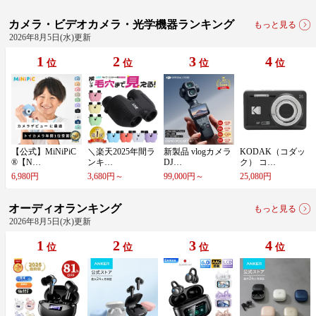
カメラ・ビデオカメラ・光学機器ランキング
もっと見る
2026年8月5日(水)更新
1
2
3
4
位
位
位
位
【​公​式​】​M​i​N​i​P​i​C​
＼​楽​天​2​0​2​5​年​間​ラ​
新​製​品​ ​v​l​o​g​カ​メ​ラ​ ​
K​O​D​A​K​（​コ​ダ​ッ​
®​【​N​…
ン​キ​…
D​J​…
ク​）​ ​コ​…
6,980円
3,680円～
99,000円～
25,080円
オーディオランキング
もっと見る
2026年8月5日(水)更新
1
2
3
4
位
位
位
位