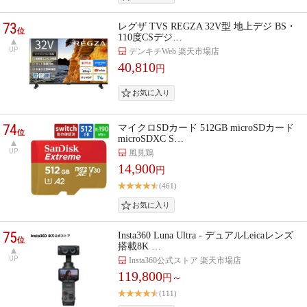
73
レグザ TVS REGZA 32V型 地上デジ BS・
位
110度CSデジ…
UP
デンキチWeb 楽天市場店
40,810
円
74
マイクロSDカード 512GB microSDカード
位
microSDXC S…
UP
風見鶏
14,900
円
(461)
75
Insta360 Luna Ultra - デュアルLeicaレンズ
位
搭載8K …
UP
Insta360公式ストア 楽天市場店
119,800
円～
(111)