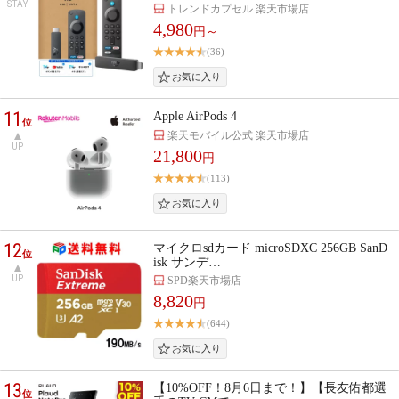
STAY
トレンドカプセル 楽天市場店
4,980
円～
(36)
11
Apple AirPods 4
位
楽天モバイル公式 楽天市場店
UP
21,800
円
(113)
12
マイクロsdカード microSDXC 256GB SanD
位
isk サンデ…
UP
SPD楽天市場店
8,820
円
(644)
13
【10%OFF！8月6日まで！】【長友佑都選
位