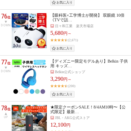
76
【眼科医×工学博士が開発】 双眼鏡 10倍
位
《TVで話…
DOWN
日々和工業 楽天市場店
5,680
円～
(2,671)
77
【ディズニー限定モデルあり】Belkin 子供
位
用 キッズ…
DOWN
Belkin公式ショップ
3,290
円～
(200)
78
★限定クーポンSALE！8/4AM10時〜【公
位
式限定】最新…
UP
JBL・AKG公式ストア
12,100
円