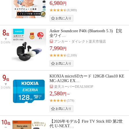
6,980
円
(8,989)
8
Anker Soundcore P40i (Bluetooth 5.3) 【完
位
全ワイ…
アンカー・ダイレクト楽天市場店
DOWN
7,990
円
(2,109)
9
KIOXIA microSDカード 128GB Class10 KE
位
MC-A128G EX…
楽天スーパーDEALSHOP
DOWN
2,580
円～
(579)
10
【2026年モデル】Fire TV Stick HD 第2世
位
代 U-NEXT…