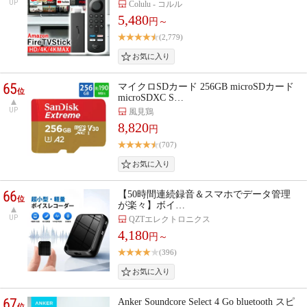
UP
Colulu - コルル
5,480
円～
(2,779)
65
マイクロSDカード 256GB microSDカード
位
microSDXC S…
UP
風見鶏
8,820
円
(707)
66
【50時間連続録音＆スマホでデータ管理
位
が楽々】ボイ…
UP
QZTエレクトロニクス
4,180
円～
(396)
67
Anker Soundcore Select 4 Go bluetooth スピ
位