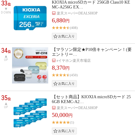
33
KIOXIA microSDカード 256GB Class10 KE
位
MC-A256G EX…
DOWN
楽天スーパーDEALSHOP
6,880
円
(408)
34
【マラソン限定★P10倍キャンペーン！(要
位
エントリー…
UP
eイヤホン楽天市場店
8,370
円
(450)
35
【セット商品】KIOXIA microSDカード 25
位
6GB KEMC-A2…
UP
楽天スーパーDEALSHOP
50,000
円
(1)