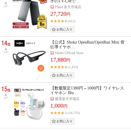
手のTV-CMで…
UP
Plaud 楽天市場店
27,720
円
(412)
14
【公式】Shokz OpenRun/OpenRun Mini 骨
位
伝導イヤホ…
UP
Shokz Official Store
17,880
円
(1,433)
15
【数量限定1380円→1000円】ワイヤレス
位
イヤホン Blu…
UP
愛度楽天市場店
1,000
円
(16,753)