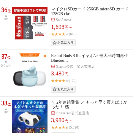
36
マイクロSDカード 256GB microSD カード
位
128GB clas…
UP
Sol Aroma
1,698
円～
(666)
37
Redmi Buds 8 liteイヤホン 最大36時間再生
位
Bluetoo…
DOWN
Xiaomi公式 楽天市場店
3,480
円
(179)
38
＼ 2年連続受賞 ／ もっと早く買えばよか
位
った！ 感…
UP
OriginTree公式直営店
3,980
円～
(5,310)