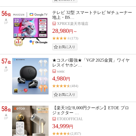
56
テレビ 32型 スマートテレビ Wチューナー
位
地上・BS…
UP
XPRICE楽天市場店
28,980
円～
(173)
57
★コスパ最強★「VGP 2025金賞」ワイヤ
位
レスイヤホン…
UP
sonic
4,980
円
(484)
58
【楽天1位!8,000円クーポン】ETOE プロ
位
ジェクター …
UP
ETOEOFFICIAL
34,999
円
(2,857)