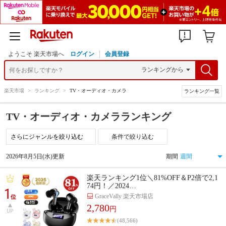
ようこそ 楽天市場へ
ログイン
会員登録
楽天市場
>
ランキング
>
TV・オーディオ・カメラ
ランキング一覧
TV・オーディオ・カメラランキング
条件で絞り込む
2026年8月5日(水)更新
期間
楽天ランキング1位＼81%OFF＆P2倍で2,1
74円！／2024…
1
GraceVally 楽天市場店
位
2,780
円
UP
(48,566)