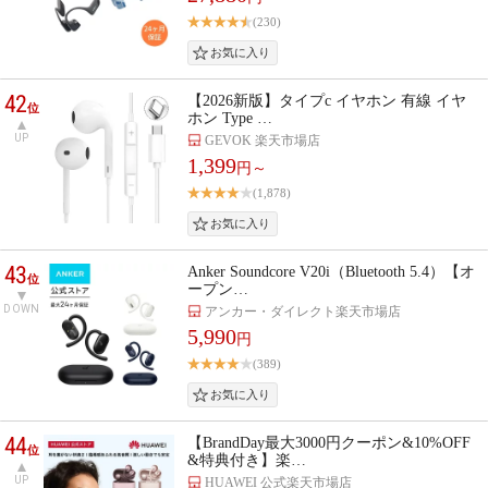
(230)
42
【2026新版】タイプc イヤホン 有線 イヤ
位
ホン Type …
UP
GEVOK 楽天市場店
1,399
円～
(1,878)
43
Anker Soundcore V20i（Bluetooth 5.4）【オ
位
ープン…
DOWN
アンカー・ダイレクト楽天市場店
5,990
円
(389)
44
【BrandDay最大3000円クーポン&10%OFF
位
&特典付き】楽…
UP
HUAWEI 公式楽天市場店