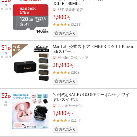
位
8GB R:140MB…
DOWN
SPD楽天市場店
3,900
円
(3,211)
51
Marshall 公式ストア EMBERTON III Blueto
位
othスピー…
DOWN
Marshall公式ストア
28,980
円
(292)
52
＼⭐限定SALE♪8％OFFクーポン✨／ワイ
位
ヤレスイヤホ…
UP
スマホサービス
1,980
円～
(2,244)