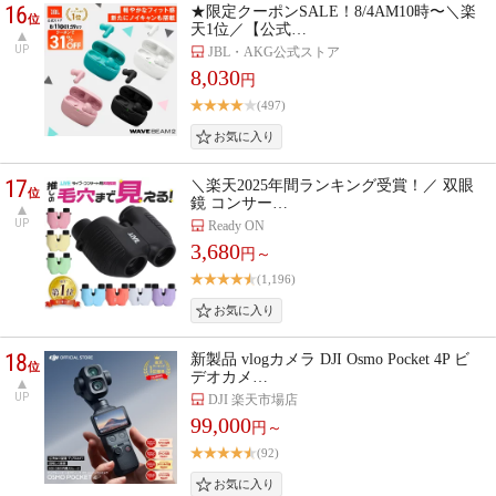
16
★限定クーポンSALE！8/4AM10時〜＼楽
位
天1位／【公式…
UP
JBL・AKG公式ストア
8,030
円
(497)
17
＼楽天2025年間ランキング受賞！／ 双眼
位
鏡 コンサー…
UP
Ready ON
3,680
円～
(1,196)
18
新製品 vlogカメラ DJI Osmo Pocket 4P ビ
位
デオカメ…
UP
DJI 楽天市場店
99,000
円～
(92)