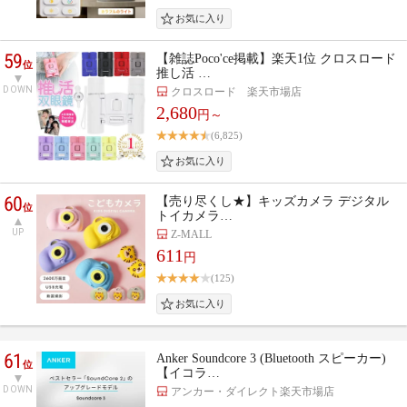
59
【雑誌Poco'ce掲載】楽天1位 クロスロード
位
推し活 …
DOWN
クロスロード 楽天市場店
2,680
円～
(6,825)
60
【売り尽くし★】キッズカメラ デジタル
位
トイカメラ…
UP
Z-MALL
611
円
(125)
61
Anker Soundcore 3 (Bluetooth スピーカー)
位
【イコラ…
DOWN
アンカー・ダイレクト楽天市場店