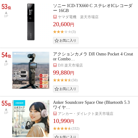
53
ソニー ICD-TX660 C ステレオICレコーダ
位
ー 16GB
UP
ヤマダ電機 楽天市場店
20,600
円
(3)
54
アクションカメラ DJI Osmo Pocket 4 Creat
位
or Combo…
UP
DJI 楽天市場店
99,880
円
(50)
55
Anker Soundcore Space One (Bluetooth 5.3
位
ワイヤ…
UP
アンカー・ダイレクト楽天市場店
10,990
円
(332)