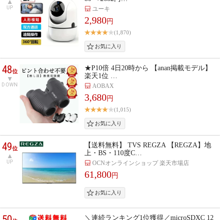
UP
ユーキ
2,980
円
(1,870)
48
★P10倍 4日20時から 【anan掲載モデル】
位
楽天1位 …
DOWN
AOBAX
3,680
円
(1,015)
49
【送料無料】 TVS REGZA 【REGZA】地
位
上・BS・110度C…
UP
OCNオンラインショップ 楽天市場店
61,800
円
50
＼連続ランキング1位獲得／microSDXC 12