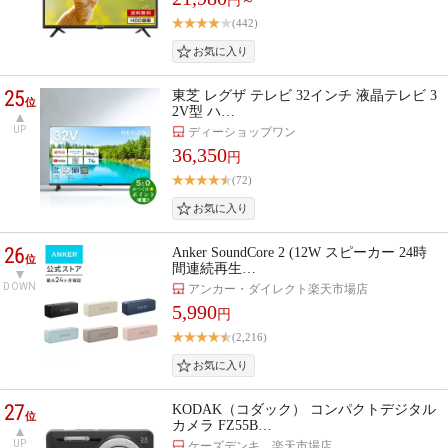
円～
(442)
25
東芝 レグザ テレビ 32インチ 液晶テレビ 3
位
2V型 ハ…
UP
ディーショップワン
36,350
円
(72)
26
Anker SoundCore 2 (12W スピーカー 24時
位
間連続再生…
DOWN
アンカー・ダイレクト楽天市場店
5,990
円
(2,216)
27
KODAK（コダック） コンパクトデジタル
位
カメラ FZ55B…
UP
ケーズデンキ 楽天市場店