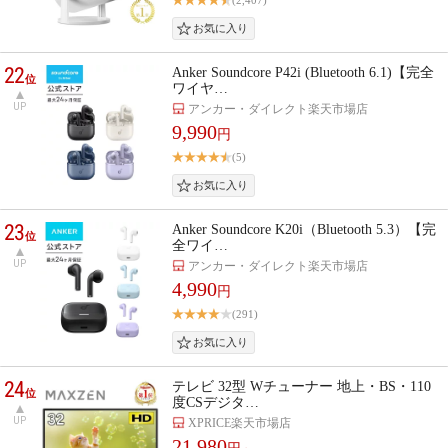
(2,407)
22
Anker Soundcore P42i (Bluetooth 6.1)【完全
位
ワイヤ…
UP
アンカー・ダイレクト楽天市場店
9,990
円
(5)
23
Anker Soundcore K20i（Bluetooth 5.3）【完
位
全ワイ…
UP
アンカー・ダイレクト楽天市場店
4,990
円
(291)
24
テレビ 32型 Wチューナー 地上・BS・110
位
度CSデジタ…
UP
XPRICE楽天市場店
21,980