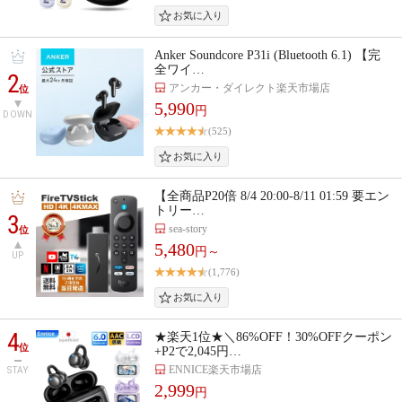
Anker Soundcore P31i (Bluetooth 6.1) 【完
全ワイ…
2
アンカー・ダイレクト楽天市場店
位
5,990
円
DOWN
(525)
【全商品P20倍 8/4 20:00-8/11 01:59 要エン
トリー…
3
sea-story
位
5,480
円～
UP
(1,776)
4
★楽天1位★＼86%OFF！30%OFFクーポン
位
+P2で2,045円…
ENNICE楽天市場店
STAY
2,999
円