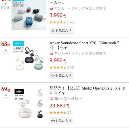
ーカー…
DOWN
アンカー・ダイレクト楽天市場店
3,990
円
(576)
68
Anker Soundcore Sport X20（Bluetooth 5.
位
3）【完全…
UP
アンカー・ダイレクト楽天市場店
9,990
円
(258)
69
新発売！【公式】Shokz OpenDots 2 ワイヤ
位
レスイヤ…
UP
Shokz Official Store
29,880
円
(27)