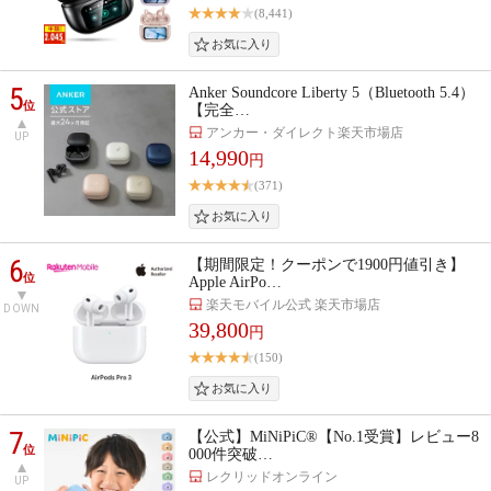
(8,441)
5
Anker Soundcore Liberty 5（Bluetooth 5.4）
位
【完全…
アンカー・ダイレクト楽天市場店
UP
14,990
円
(371)
6
【期間限定！クーポンで1900円値引き】
位
Apple AirPo…
楽天モバイル公式 楽天市場店
DOWN
39,800
円
(150)
7
【公式】MiNiPiC®【No.1受賞】レビュー8
位
000件突破…
レクリッドオンライン
UP