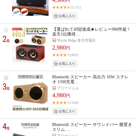
円
(5,171)
【選ばれて49冠達成★レビュー900件超！
楽天1位獲得…
2
Mystic Ridge 楽天市場店
位
2,980
円
(905)
Bluetooth スピーカー 高出力 16W ステレ
オ USB充電…
3
アリージェム
位
4,980
円
(104)
4
Bluetooth スピーカー サウンドバー 横置き
位
スリム …
アリージェム