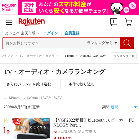
ようこそ 楽天市場へ
ログイン
会員登録
ランキング
>
TV・オーディオ・カメラ
>
～ 149mm,～ 149mm,1 WAY,WAV
ランキング一覧
TV・オーディオ・カメラランキング
条件で絞り込む
～ 149mm | ～ 149mm | 1 WAY | WAV
2026年8月5日(水)更新
期間
【VGP2022受賞】bluetooth スピーカー FU
NLOGY Port…
1
FUNLOGY 楽天市場店
位
4,980