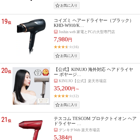
19
コイズミ ヘアードライヤー（ブラック）
位
KHD-W910/K…
Joshin web 家電とPCの大型専門店
7,980
円
(16)
20
【公式】KINUJO 海外対応 ヘアドライヤ
位
ー ボヤージ…
KINUJO【公式】楽天市場店
35,200
円～
(12)
21
テスコム TESCOM プロテクトイオン ヘア
位
ドライヤー …
デンキチWeb 楽天市場店
5,384
円