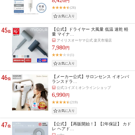
円
(26)
45
【公式】ドライヤー 大風量 低温 速乾 軽
位
量 マイナ…
アイリスオーヤマ公式 楽天市場店
7,980
円
(1)
46
【メーカー公式】サロンセンス イオンバ
位
ランスドラ…
公式コイズミオンラインショップ
6,990
円
(219)
47
【公式】【再販開始！】【2年保証】 カド
位
レ ヘアド…
cadre