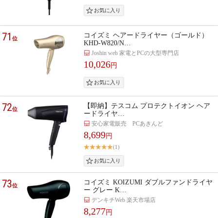
71
コイズミ ヘアードライヤー（ゴールド）
位
KHD-W820/N…
Joshin web 家電とPCの大型専門店
10,026
円
72
【即納】テスコム プロテクトイオン ヘア
位
ードライヤ…
安心家電販売 PCあきんど
8,699
円
(1)
73
コイズミ KOIZUMI ダブルファンドライヤ
位
ー グレー K…
デンキチWeb 楽天市場店
8,277
円