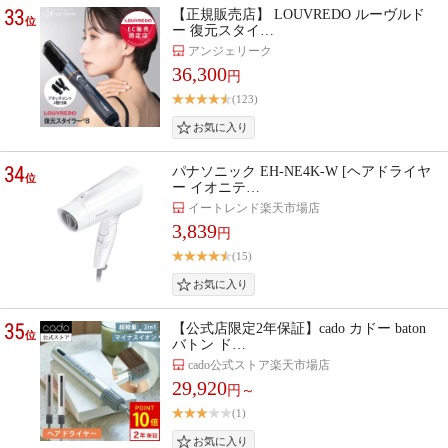
33
【正規販売店】 LOUVREDO ルーヴルド
位
ー 復元スタイ…
アンジェリーク
36,300
円
(123)
34
パナソニック EH-NE4K-W [ヘアドライヤ
位
ー イオニテ…
イートレンド楽天市場店
3,839
円
(15)
35
【公式店限定2年保証】cado カドー baton
位
バトン ド…
cado公式ストア楽天市場店
29,920
円～
(1)