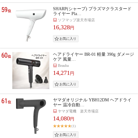
59
SHARP(シャープ) プラズマクラスタード
位
ライヤー Pla…
ソフマップ楽天市場店
16,328
円
60
ヘアドライヤー BR-01 軽量 390g ダメージ
位
ケア 風量…
Beauba
14,271
円
61
ヤマダオリジナル YBH12DM ヘアドライ
位
ヤー 温冷自動…
ヤマダ電機 楽天市場店
14,080
円
(1)