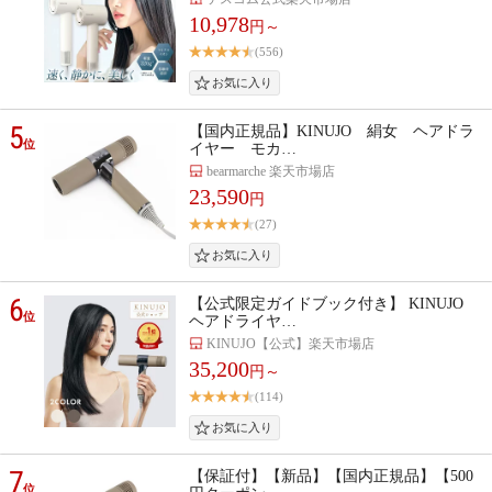
10,978
円～
(556)
5
【国内正規品】KINUJO 絹女 ヘアドラ
位
イヤー モカ…
bearmarche 楽天市場店
23,590
円
(27)
6
【公式限定ガイドブック付き】 KINUJO
位
ヘアドライヤ…
KINUJO【公式】楽天市場店
35,200
円～
(114)
7
【保証付】【新品】【国内正規品】【500
位