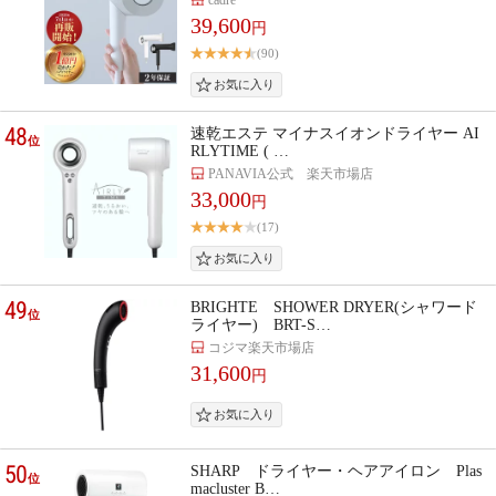
39,600
円
(90)
48
速乾エステ マイナスイオンドライヤー AI
位
RLYTIME ( …
PANAVIA公式 楽天市場店
33,000
円
(17)
49
BRIGHTE SHOWER DRYER(シャワード
位
ライヤー) BRT-S…
コジマ楽天市場店
31,600
円
50
SHARP ドライヤー・ヘアアイロン Plas
位
macluster B…