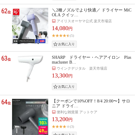
62
＼2種ノズルでより快適／ ドライヤー MiC
位
OLA クイッ…
アイリスオーヤマ公式 楽天市場店
14,080
円
(5)
63
SHARP ドライヤー・ヘアアイロン Plas
位
macluster B…
ウインクデジタル 楽天市場店
13,300
円
64
【クーポンで10%OFF！8/4 20:00〜】サロ
位
ニア ドライ…
便利な雑貨屋 アットケア
13,200
円
(3)