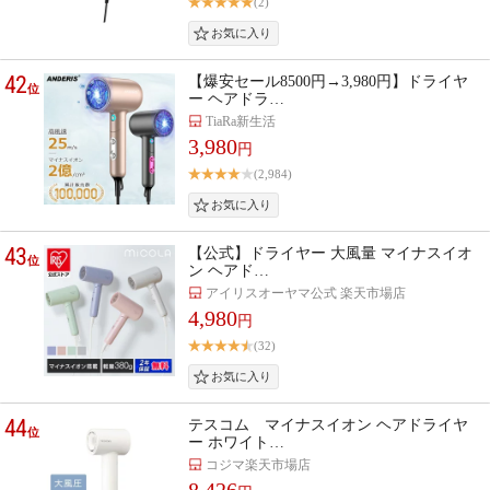
(2)
42
【爆安セール8500円→3,980円】ドライヤ
位
ー ヘアドラ…
TiaRa新生活
3,980
円
(2,984)
43
【公式】ドライヤー 大風量 マイナスイオ
位
ン ヘアド…
アイリスオーヤマ公式 楽天市場店
4,980
円
(32)
44
テスコム マイナスイオン ヘアドライヤ
位
ー ホワイト…
コジマ楽天市場店
8,426