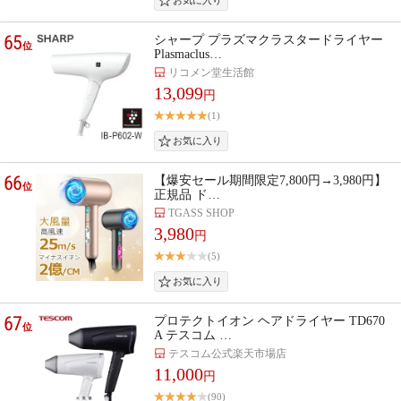
65
シャープ プラズマクラスタードライヤー
位
Plasmaclus…
リコメン堂生活館
13,099
円
(1)
66
【爆安セール期間限定7,800円→3,980円】
位
正規品 ド…
TGASS SHOP
3,980
円
(5)
67
プロテクトイオン ヘアドライヤー TD670
位
A テスコム …
テスコム公式楽天市場店
11,000
円
(90)