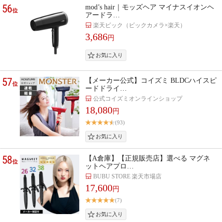
56
mod’s hair｜モッズヘア マイナスイオンヘ
位
アードラ…
楽天ビック（ビックカメラ×楽天）
3,686
円
57
【メーカー公式】コイズミ BLDCハイスピ
位
ードドライ…
公式コイズミオンラインショップ
18,080
円
(93)
58
【A倉庫】【正規販売店】選べる マグネ
位
ットヘアプロ…
BUBU STORE 楽天市場店
17,600
円
(7)