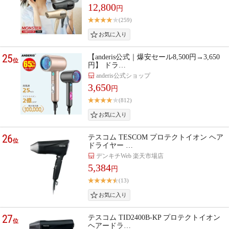
12,800
円
(259)
25
【anderis公式｜爆安セール8,500円→3,650
位
円】 ドラ…
anderis公式ショップ
3,650
円
(812)
26
テスコム TESCOM プロテクトイオン ヘア
位
ドライヤー …
デンキチWeb 楽天市場店
5,384
円
(13)
27
テスコム TID2400B-KP プロテクトイオン
位
ヘアードラ…