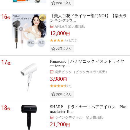
16
【美人百花ドライヤー部門NO1】【楽天ラ
位
ンキング1位…
ANLAN 楽天市場店
12,800
円
(1,733)
17
Panasonic｜パナソニック イオンドライヤ
位
ー ionity…
楽天ビック（ビックカメラ×楽天）
3,980
円
(7)
18
SHARP ドライヤー・ヘアアイロン Plas
位
macluster B…
ウインクデジタル 楽天市場店
21,200
円