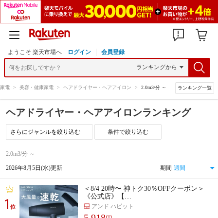
ようこそ 楽天市場へ
ログイン
会員登録
家電
>
美容・健康家電
>
ヘアドライヤー・ヘアアイロン
>
2.0m3/分 ～
ランキング一覧
ヘアドライヤー・ヘアアイロンランキング
条件で絞り込む
2.0m3/分 ～
2026年8月5日(水)更新
期間
＜8/4 20時〜 神トク30％OFFクーポン＞
《公式店》【…
1
アンド ハビット
位
5,918