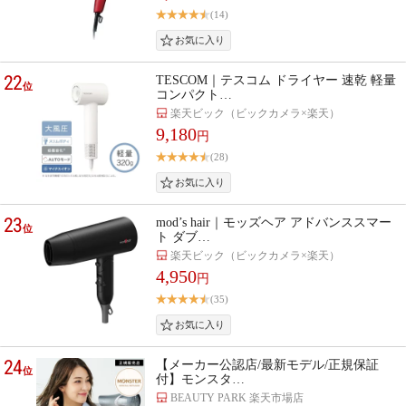
(14)
22
TESCOM｜テスコム ドライヤー 速乾 軽量
位
コンパクト…
楽天ビック（ビックカメラ×楽天）
9,180
円
(28)
23
mod’s hair｜モッズヘア アドバンススマー
位
ト ダブ…
楽天ビック（ビックカメラ×楽天）
4,950
円
(35)
24
【メーカー公認店/最新モデル/正規保証
位
付】モンスタ…
BEAUTY PARK 楽天市場店