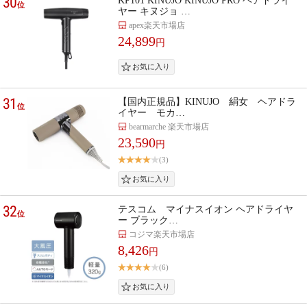
30
KP101 KINUJO KINUJO PRO ヘアドライ
位
ヤー キヌジョ …
apex楽天市場店
24,899
円
31
【国内正規品】KINUJO 絹女 ヘアドラ
位
イヤー モカ…
bearmarche 楽天市場店
23,590
円
(3)
32
テスコム マイナスイオン ヘアドライヤ
位
ー ブラック…
コジマ楽天市場店
8,426
円
(6)