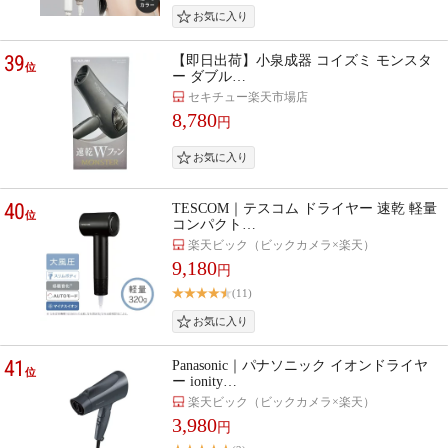
39
【即日出荷】小泉成器 コイズミ モンスタ
位
ー ダブル…
セキチュー楽天市場店
8,780
円
40
TESCOM｜テスコム ドライヤー 速乾 軽量
位
コンパクト…
楽天ビック（ビックカメラ×楽天）
9,180
円
(11)
41
Panasonic｜パナソニック イオンドライヤ
位
ー ionity…
楽天ビック（ビックカメラ×楽天）
3,980
円