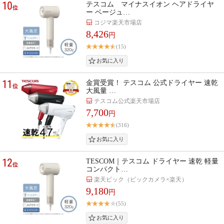
10
テスコム マイナスイオン ヘアドライヤ
位
ー ベージュ…
コジマ楽天市場店
8,426
円
(15)
11
金賞受賞！ テスコム 公式ドライヤー 速乾
位
大風量 …
テスコム公式楽天市場店
7,700
円
(316)
12
TESCOM｜テスコム ドライヤー 速乾 軽量
位
コンパクト…
楽天ビック（ビックカメラ×楽天）
9,180
円
(55)