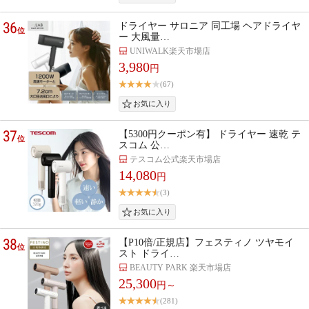
36
ドライヤー サロニア 同工場 ヘアドライヤ
位
ー 大風量…
UNIWALK楽天市場店
3,980
円
(67)
37
【5300円クーポン有】 ドライヤー 速乾 テ
位
スコム 公…
テスコム公式楽天市場店
14,080
円
(3)
38
【P10倍/正規店】フェスティノ ツヤモイ
位
スト ドライ…
BEAUTY PARK 楽天市場店
25,300
円～
(281)