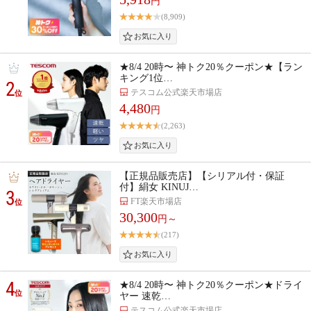
円
(8,909)
★8/4 20時〜 神トク20％クーポン★【ラン
キング1位…
2
テスコム公式楽天市場店
位
4,480
円
(2,263)
【正規品販売店】【シリアル付・保証
付】絹女 KINUJ…
3
FT楽天市場店
位
30,300
円～
(217)
4
★8/4 20時〜 神トク20％クーポン★ドライ
位
ヤー 速乾…
テスコム公式楽天市場店