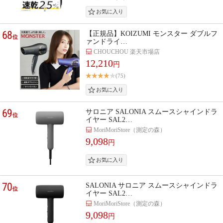
68
【正規品】KOIZUMI モンスター ダブルフ
位
ァンドライ…
CHOUCHOU 楽天市場店
12,210
円
(75)
69
サロニア SALONIA スムースシャインドラ
位
イヤー SAL2…
MoriMoriStore（測定の森）
9,098
円
70
SALONIA サロニア スムースシャインドラ
位
イヤー SAL2…
MoriMoriStore（測定の森）
9,098
円