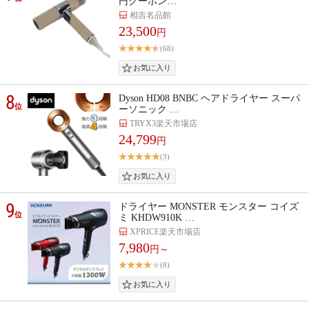
円クーポン…
相吉名品館
23,500
円
(68)
8
Dyson HD08 BNBC ヘアドライヤー スーパ
位
ーソニック …
TRYX3楽天市場店
24,799
円
(3)
9
ドライヤー MONSTER モンスター コイズ
位
ミ KHDW910K …
XPRICE楽天市場店
7,980
円～
(8)