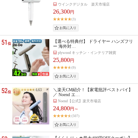
ウインクデジタル 楽天市場店
26,300
円
(3)
51
【選べる特典付】 ドライヤー ハンズフリ
位
ー 海外対…
plywood キッチン・インテリア雑貨
25,800
円
(9)
52
＼楽天CM紹介！【家電批評ベストバイ】
位
／ Noend エ…
Noend【公式】楽天市場店
24,800
円～
(507)