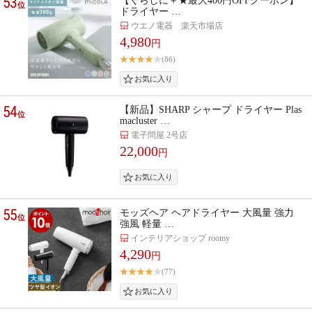
53
【くらしに＋★最大400円OFFクーポン】
位
ドライヤー …
ウエノ電器 楽天市場店
4,980
円
(86)
54
【新品】SHARP シャープ ドライヤー Plas
位
macluster …
電子問屋 2号店
22,000
円
55
モッズヘア ヘアドライヤー 大風量 強力
位
強風 軽量 …
インテリアショップ roomy
4,290
円
(77)