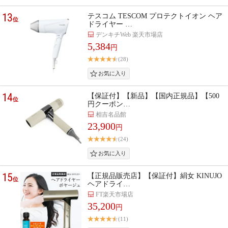
13
テスコム TESCOM プロテクトイオン ヘア
位
ドライヤー …
デンキチWeb 楽天市場店
5,384
円
(28)
14
【保証付】【新品】【国内正規品】【500
位
円クーポン…
相吉名品館
23,900
円
(24)
15
【正規品販売店】【保証付】絹女 KINUJO
位
ヘアドライ…
FT楽天市場店
35,200
円
(11)