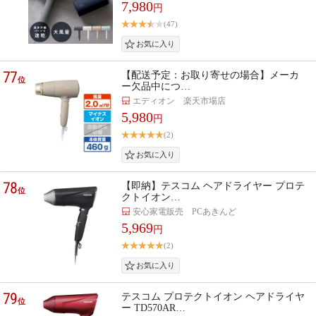
7,980
円
(47)
77
【配送予定：お取り寄せの場合】メーカ
位
ー欠品中につ…
エディオン 楽天市場店
5,980
円
(2)
78
【即納】テスコム ヘアドライヤー プロテ
位
クトイオン…
安心家電販売 PCあきんど
5,969
円
(2)
79
テスコム プロテクトイオン ヘアドライヤ
位
ー TD570AR…