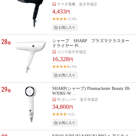
ヤマダ電機 楽天市場店
4,433
円
(18)
28
シャープ SHARP プラズマクラスター
位
ドライヤー Pl…
コジマ楽天市場店
16,328
円
(14)
29
SHARP(シャープ) Plasmacluster Beauty IB-
位
WX902-W …
PCボンバー 楽天市場店
34,800
円
(5)