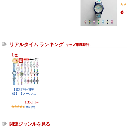
リアルタイム ランキング
- キッズ用腕時計 -
1
位
【累計7千個突
破】【メール…
1,350円～
(160件)
関連ジャンルを見る