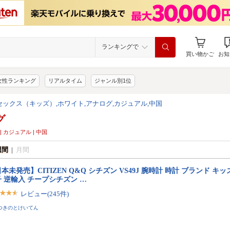
ランキングで
買い物かご
お知
女性ランキング
リアルタイム
ジャンル別1位
セックス（キッズ）,ホワイト,アナログ,カジュアル,中国
グ
 カジュアル | 中国
週間
|
月間
本未発売】CITIZEN Q&Q シチズン VS49J 腕時計 時計 ブランド キッ
 逆輸入 チープシチズン …
レビュー(245件)
つきのとけいてん