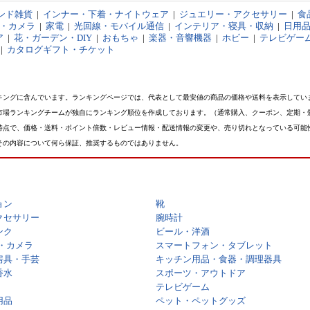
ンド雑貨
|
インナー・下着・ナイトウェア
|
ジュエリー・アクセサリー
|
食
オ・カメラ
|
家電
|
光回線・モバイル通信
|
インテリア・寝具・収納
|
日用
ア
|
花・ガーデン・DIY
|
おもちゃ
|
楽器・音響機器
|
ホビー
|
テレビゲー
|
カタログギフト・チケット
キングに含んでいます。ランキングページでは、代表として最安値の商品の価格や送料を表示してい
市場ランキングチームが独自にランキング順位を作成しております。（通常購入、クーポン、定期・
時点で、価格・送料・ポイント倍数・レビュー情報・配送情報の変更や、売り切れとなっている可能
その内容について何ら保証、推奨するものではありません。
ョン
靴
クセサリー
腕時計
ンク
ビール・洋酒
・カメラ
スマートフォン・タブレット
房具・手芸
キッチン用品・食器・調理器具
香水
スポーツ・アウトドア
テレビゲーム
用品
ペット・ペットグッズ