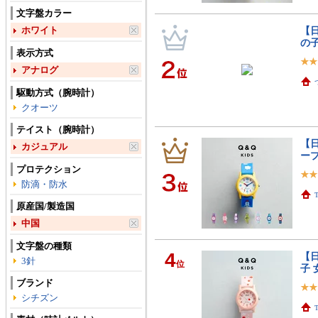
文字盤カラー
ホワイト
【日
の子
表示方式
アナログ
駆動方式（腕時計）
クオーツ
テイスト（腕時計）
【日
カジュアル
ー
プロテクション
防滴・防水
原産国/製造国
中国
文字盤の種類
4
【日
3針
位
子 
ブランド
シチズン