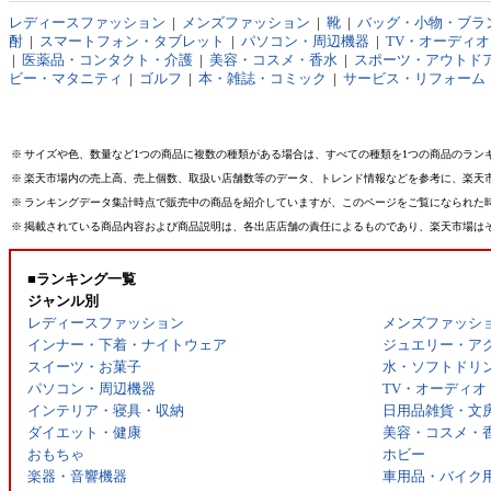
レディースファッション
|
メンズファッション
|
靴
|
バッグ・小物・ブラ
酎
|
スマートフォン・タブレット
|
パソコン・周辺機器
|
TV・オーディ
|
医薬品・コンタクト・介護
|
美容・コスメ・香水
|
スポーツ・アウトド
ビー・マタニティ
|
ゴルフ
|
本・雑誌・コミック
|
サービス・リフォーム
※
サイズや色、数量など1つの商品に複数の種類がある場合は、すべての種類を1つの商品のラン
※
楽天市場内の売上高、売上個数、取扱い店舗数等のデータ、トレンド情報などを参考に、楽天
※
ランキングデータ集計時点で販売中の商品を紹介していますが、このページをご覧になられた
※
掲載されている商品内容および商品説明は、各出店店舗の責任によるものであり、楽天市場は
■ランキング一覧
ジャンル別
レディースファッション
メンズファッシ
インナー・下着・ナイトウェア
ジュエリー・ア
スイーツ・お菓子
水・ソフトドリ
パソコン・周辺機器
TV・オーディオ
インテリア・寝具・収納
日用品雑貨・文
ダイエット・健康
美容・コスメ・
おもちゃ
ホビー
楽器・音響機器
車用品・バイク