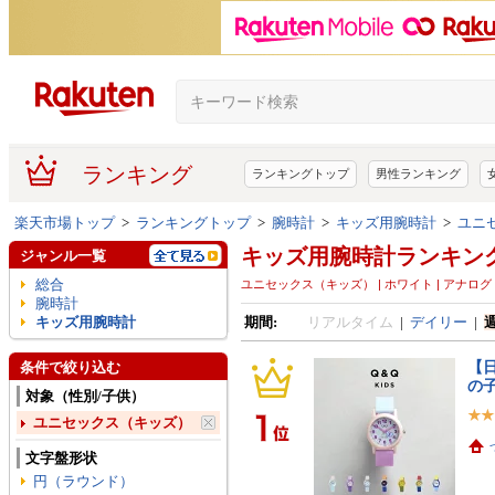
ランキング
ランキングトップ
男性ランキング
楽天市場トップ
>
ランキングトップ
>
腕時計
>
キッズ用腕時計
>
ユニ
キッズ用腕時計ランキン
ジャンル一覧
総合
ユニセックス（キッズ） | ホワイト | アナログ |
腕時計
キッズ用腕時計
期間:
リアルタイム
|
デイリー
|
【日
条件で絞り込む
の子
対象（性別/子供）
ユニセックス（キッズ）
文字盤形状
円（ラウンド）