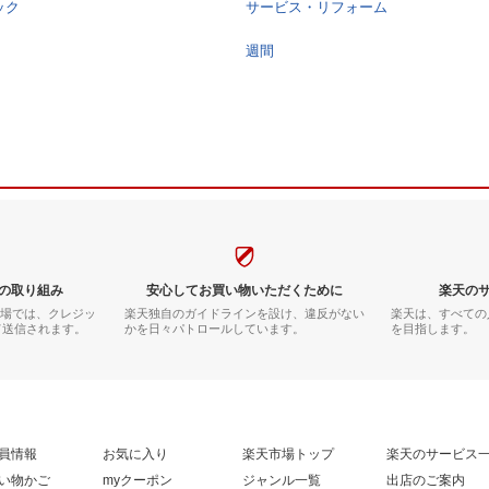
ック
サービス・リフォーム
週間
の取り組み
安心してお買い物いただくために
楽天の
市場では、クレジッ
楽天独自のガイドラインを設け、違反がない
楽天は、すべての
て送信されます。
かを日々パトロールしています。
を目指します。
員情報
お気に入り
楽天市場トップ
楽天のサービス
い物かご
myクーポン
ジャンル一覧
出店のご案内