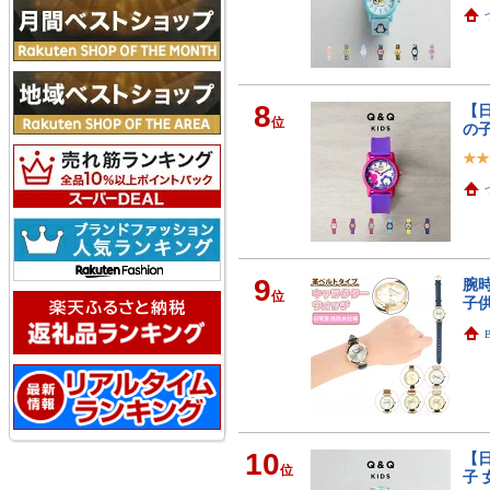
8
【日
位
の子
9
腕時
位
子供
10
【日
位
子 