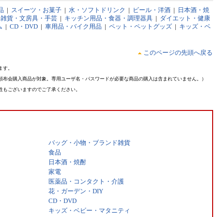
品
|
スイーツ・お菓子
|
水・ソフトドリンク
|
ビール・洋酒
|
日本酒・焼
品雑貨・文房具・手芸
|
キッチン用品・食器・調理器具
|
ダイエット・健康
ム
|
CD・DVD
|
車用品・バイク用品
|
ペット・ペットグッズ
|
キッズ・ベ
このページの先頭へ戻る
ます。
頒布会購入商品が対象。専用ユーザ名・パスワードが必要な商品の購入は含まれていません。）
性もございますのでご了承ください。
バッグ・小物・ブランド雑貨
食品
日本酒・焼酎
家電
医薬品・コンタクト・介護
花・ガーデン・DIY
CD・DVD
キッズ・ベビー・マタニティ