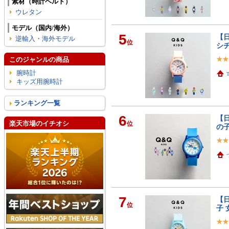
素材（時計ベルト）
ウレタン
モデル（国内/海外）
5
【日
逆輸入・海外モデル
位
シチ
このジャンルの商品
腕時計
キッズ用腕時計
ランキング一覧
6
【日
楽天市場のイチオシ
位
の子
7
【日
位
子 