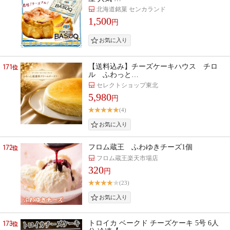
北海道銘菓 センカランド
1,500
円
171
【送料込み】チーズケーキハウス チロ
位
ル ふわっと…
セレクトショップ東北
5,980
円
(4)
172
フロム蔵王 ふわゆきチーズ1個
位
フロム蔵王楽天市場店
320
円
(23)
173
トロイカ ベークド チーズケーキ 5号 6人
位