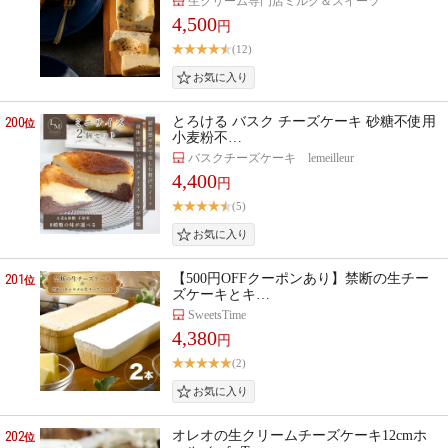
生クリーム専門店ミルク＆スイーツ
4,500
円
(12)
200
とろける バスク チーズケーキ 砂糖不使用
位
小麦粉不…
バスクチーズケーキ lemeilleur
4,400
円
(5)
201
【500円OFFクーポンあり】禁断の生チー
位
ズケーキとキ…
SweetsTime
4,380
円
(2)
202
オレオの生クリームチーズケーキ12cmホ
位