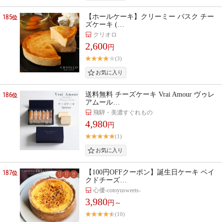
185
【ホールケーキ】クリーミー バスク チー
位
ズケーキ (…
クリオロ
2,600
円
(3)
186
送料無料 チーズケーキ Vrai Amour ヴゥレ
位
アムール…
飛騨・美濃すぐれもの
4,980
円
(1)
187
【100円OFFクーポン】誕生日ケーキ ベイ
位
クドチーズ…
心優-cotoyusweets-
3,980
円～
(10)