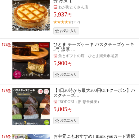
分 冷凍【…
わが街とくさん店
5,937
円
(112)
174
ひとま チーズケーキ バスクチーズケーキ
位
5号 濃厚 …
魚とギフトの店 ひとま楽天市場店
5,900
円
175
【4日20時から最大200円OFFクーポン】バ
位
スクチーズ…
IRODORI（旧 彩食健美）
5,805
円
176
お中元にもおすすめ♪ thank youカード選択
位