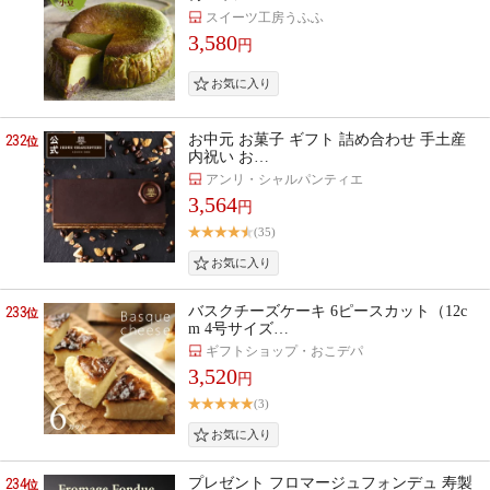
スイーツ工房うふふ
3,580
円
232
お中元 お菓子 ギフト 詰め合わせ 手土産
位
内祝い お…
アンリ・シャルパンティエ
3,564
円
(35)
233
バスクチーズケーキ 6ピースカット（12c
位
m 4号サイズ…
ギフトショップ・おこデパ
3,520
円
(3)
234
プレゼント フロマージュフォンデュ 寿製
位