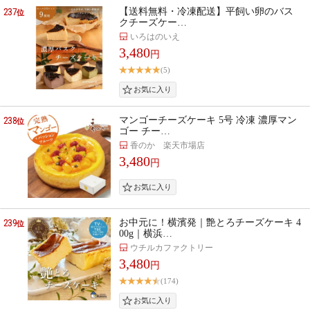
237
【送料無料・冷凍配送】平飼い卵のバス
位
クチーズケー…
いろはのいえ
3,480
円
(5)
238
マンゴーチーズケーキ 5号 冷凍 濃厚マン
位
ゴー チー…
香のか 楽天市場店
3,480
円
239
お中元に！横濱発｜艶とろチーズケーキ 4
位
00g｜横浜…
ウチルカファクトリー
3,480
円
(174)