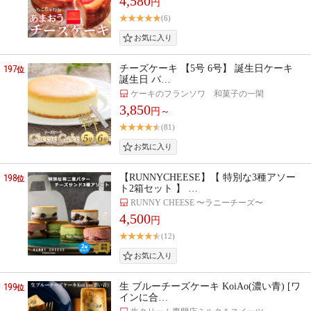
4,580
円
(6)
197
チーズケーキ 【5号 6号】 誕生日ケーキ
位
誕生日 バ…
ケーキのフランソワ 和菓子の一閑
3,850
円～
(81)
198
【RUNNYCHEESE】【 特別な3種アソー
位
ト2箱セット 】 …
RUNNY CHEESE 〜ラニーチーズ〜
4,500
円
(12)
199
生 ブルーチーズケーキ KoiAo(濃い青) [ワ
位
インに合…