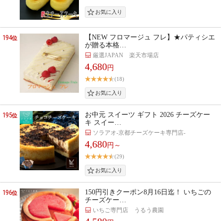
194
【NEW フロマージュ フレ】★パティシエ
位
が贈る本格…
厳選JAPAN 楽天市場店
4,680
円
(18)
195
お中元 スイーツ ギフト 2026 チーズケー
位
キ スイー…
ソラアオ-京都チーズケーキ専門店-
4,680
円～
(29)
196
150円引きクーポン8月16日迄！ いちごの
位
チーズケー…
いちご専門店 うるう農園