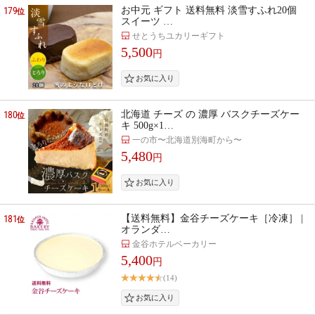
179
お中元 ギフト 送料無料 淡雪すふれ20個
位
スイーツ …
せとうちユカリーギフト
5,500
円
180
北海道 チーズ の 濃厚 バスクチーズケー
位
キ 500g×1…
一の市〜北海道別海町から〜
5,480
円
181
【送料無料】金谷チーズケーキ［冷凍］ |
位
オランダ…
金谷ホテルベーカリー
5,400
円
(14)