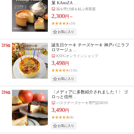
菓 KAnoZA …
福を呼び縁を結ぶ寿製菓
2,300
円～
(19)
235
誕生日ケーキ チーズケーキ 神戸バニラフ
位
ロマージュ…
KSFGオンラインショップ
3,498
円
(116)
236
〈メディアに多数紹介されました！〉 ゴ
位
ロっと信州…
バスクチーズケーキ専門店MON
3,490
円
(8)