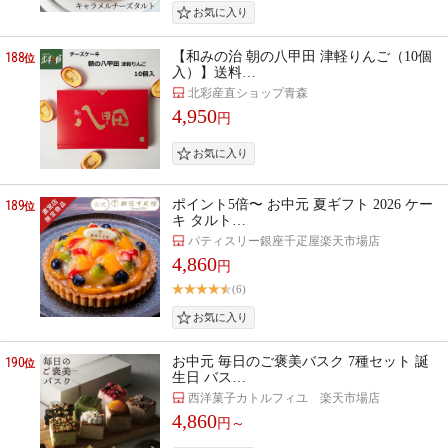
188
【和みの治 朝の八甲田 津軽りんご（10個
位
入）】送料…
北彩産直ショップ青森
4,950
円
189
ポイント5倍〜 お中元 夏ギフト 2026 ケー
位
キ タルト…
パティスリー銀座千疋屋楽天市場店
4,860
円
(6)
190
お中元 毎日のご褒美バスク 7種セット 誕
位
生日 バス…
西洋菓子カトルフィユ 楽天市場店
4,860
円～