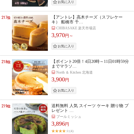
217
【アントレ】高木チーズ（スフレケー
位
キ） 船橋市 千…
CHIBASAKE 楽天市場店
3,970
円～
218
【ポイント20倍！4日20時～11日01時59分
位
までマラソ…
North ＆ Kitchen 北海道
3,900
円
219
送料無料 人気 スイーツ ケーキ 贈り物 プ
位
レゼント …
ブールミッシュ
3,896
円
(4)