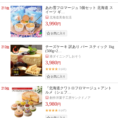
211
あわ雪フロマージュ 5個セット 北海道 ス
位
イーツ ギ…
北海道美食生活
3,990
円
212
チーズケーキ 訳あり バー スティック 1kg
位
(500g×2…
港ダイニングしおそう
3,980
円
(41)
213
『北海道クワトロフロマージュ＋アント
位
ルメ（シェフ…
創作洋菓子工房サンクドノア
3,980
円
(47)