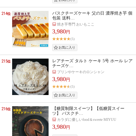
214
バスクチーズケーキ 父の日 濃厚焼き芋 個
位
包装 送料…
焼き芋専門 おいもここ
3,980
円
(5)
215
レアチーズ タルト ケーキ 5号 ホール レア
位
チーズケ…
プリンやケーキのロンシャン
3,980
円
(5)
216
【糖質制限スイーツ】【低糖質スイー
位
ツ】 バスクチ…
カラダに優しいfood＆sweete MIYUU
3,980
円