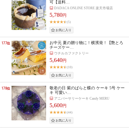
可【送料…
DADACA ONLINE STORE 楽天市場店
5,780
円
(5)
177
お中元 夏の贈り物に！横濱発！【艶とろ
位
チーズケー…
ウチルカファクトリー
5,640
円
(10)
178
敬老の日 紫のばらと蝶の ケーキ 5号 ケー
位
キ 可愛い…
アニバーサリーケーキ Candy MERU
5,600
円
(44)