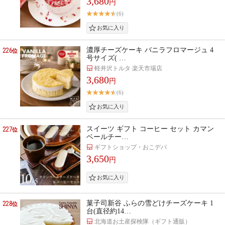
3,680
円
(6)
226
濃厚チーズケーキ バニラフロマージュ 4
位
号サイズ( …
軽井沢トルタ 楽天市場店
3,680
円
(6)
227
スイーツ ギフト コーヒー セット カマン
位
ベールチー…
ギフトショップ・おこデパ
3,650
円
228
菓子司新谷 ふらの雪どけチーズケーキ 1
位
台(直径約14…
北海道お土産探検隊（ギフト通販）