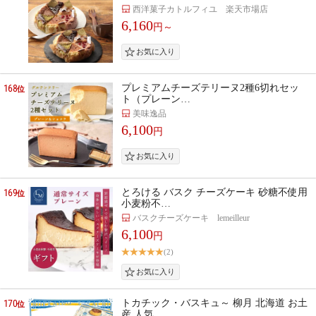
西洋菓子カトルフィユ 楽天市場店
6,160
円～
168
プレミアムチーズテリーヌ2種6切れセッ
位
ト（プレーン…
美味逸品
6,100
円
169
とろける バスク チーズケーキ 砂糖不使用
位
小麦粉不…
バスクチーズケーキ lemeilleur
6,100
円
(2)
170
トカチック・バスキュ～ 柳月 北海道 お土
位
産 人気 …