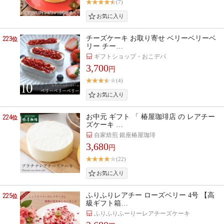
(7)
223
チーズケーキ お取り寄せ ベリーベリーベ
位
リー チー…
ギフトショップ・おこデパ
3,700
円
(4)
224
お中元 ギフト 「 椿屋珈琲店 の レアチー
位
ズケーキ …
自家焙煎 銀座椿屋珈琲
3,680
円
(22)
225
ふりふりレアチー ローズベリー 4号 【高
位
級ギフト箱…
ふりふりふーりーレアチーズケーキ