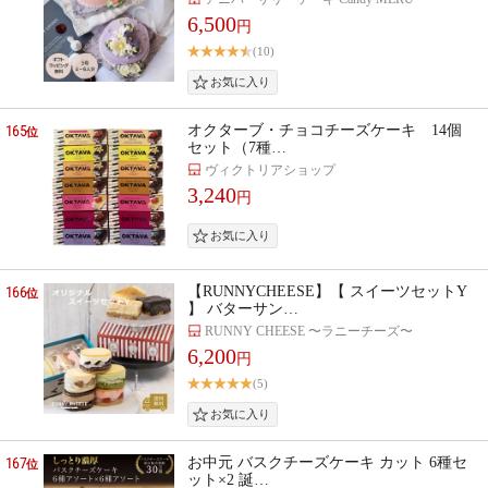
6,500
円
(10)
165
オクターブ・チョコチーズケーキ 14個
位
セット（7種…
ヴィクトリアショップ
3,240
円
166
【RUNNYCHEESE】【 スイーツセットY
位
】 バターサン…
RUNNY CHEESE 〜ラニーチーズ〜
6,200
円
(5)
167
お中元 バスクチーズケーキ カット 6種セ
位
ット×2 誕…