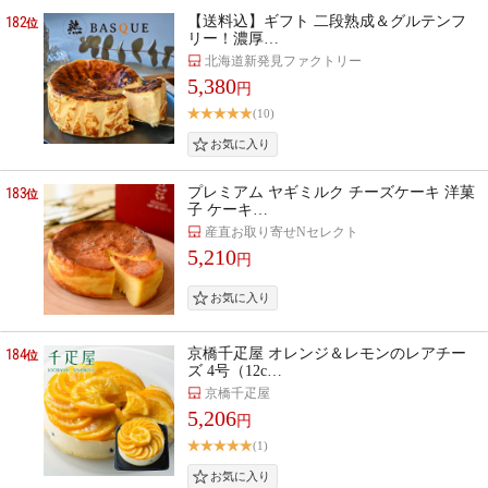
182
【送料込】ギフト 二段熟成＆グルテンフ
位
リー！濃厚…
北海道新発見ファクトリー
5,380
円
(10)
183
プレミアム ヤギミルク チーズケーキ 洋菓
位
子 ケーキ…
産直お取り寄せNセレクト
5,210
円
184
京橋千疋屋 オレンジ＆レモンのレアチー
位
ズ 4号（12c…
京橋千疋屋
5,206
円
(1)