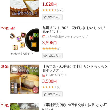
1,820
円
(258)
229
九州 ギフト 2026 花げしき おいもっち3
位
兄弟ギフト…
JR九州商事オンラインショップ
3,596
円
(1)
230
【あす楽・紙手提げ無料】サンドもっち 5
位
個ボックス…
OIMO MOTCH
3,580
円
(2)
231
《累計販売個数 20万個突破》抹茶 と 小豆
位
の バス…