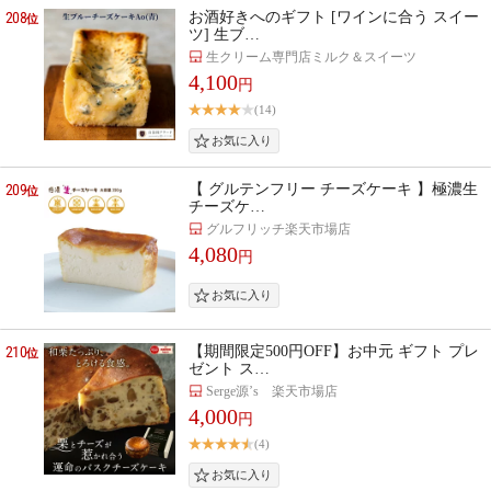
208
お酒好きへのギフト [ワインに合う スイー
位
ツ] 生ブ…
生クリーム専門店ミルク＆スイーツ
4,100
円
(14)
209
【 グルテンフリー チーズケーキ 】極濃生
位
チーズケ…
グルフリッチ楽天市場店
4,080
円
210
【期間限定500円OFF】お中元 ギフト プレ
位
ゼント ス…
Serge源’s 楽天市場店
4,000
円
(4)