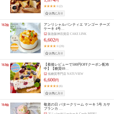
円
(2)
162
アンリシャルパンティエ マンゴー チーズ
位
ケーキ 4号…
阪急阪神百貨店 CAKE LINK
6,602
円
(20)
163
【着後レビューで500円OFFクーポン配布
位
中】【糖質69…
低糖質専門店 NATUVIEW
6,600
円
(6)
164
敬老の日 バタークリーム ケーキ 5号 カサ
位
ブランカ …
アニバーサリーケーキ Candy MERU