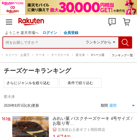
ようこそ 楽天市場へ
ログイン
会員登録
>
スイーツ・お菓子
>
ケーキ
>
チーズケーキ
>
要冷凍
>
3ページ目
ランキング一覧
チーズケーキランキング
条件で絞り込む
要冷凍
2026年8月5日(水)更新
期間
161
みれい菓 バスクチーズケーキ 4号サイズ /
位
お取り寄…
北海道お土産ギフト岡田商店
1,674