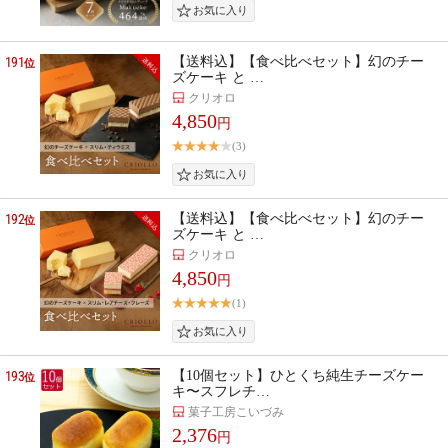
191
【送料込】【食べ比べセット】幻のチー
位
ズケーキ と …
クリオロ
4,850
円
(3)
192
【送料込】【食べ比べセット】幻のチー
位
ズケーキ と …
クリオロ
4,850
円
(1)
193
【10個セット】ひとくち純生チーズケー
位
キ〜スフレチ…
菓子工房こいづみ
2,376
円