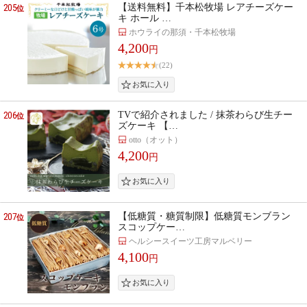
205
【送料無料】千本松牧場 レアチーズケー
位
キ ホール …
ホウライの那須・千本松牧場
4,200
円
(22)
206
TVで紹介されました / 抹茶わらび生チー
位
ズケーキ 【…
otto（オット）
4,200
円
207
【低糖質・糖質制限】低糖質モンブラン
位
スコップケー…
ヘルシースイーツ工房マルベリー
4,100
円