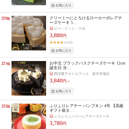
220
クリーミーにとろけるローカーボレアチ
位
ーズケーキ 5…
ビー・ドット・ラボ
3,880
円
(14)
221
お中元 ブラックバスクチーズケーキ 12cm
位
誕生日 冷…
西洋菓子カトルフィユ 楽天市場店
3,840
円～
222
ふりふりレアチー パンプキン 4号 【高級
位
ギフト箱タ…
ふりふりふーりーレアチーズケーキ
3,780
円