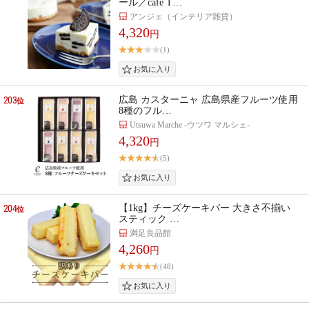
ール／cafe T…
アンジェ（インテリア雑貨）
4,320
円
(1)
203
広島 カスターニャ 広島県産フルーツ使用
位
8種のフル…
Utsuwa Marche -ウツワ マルシェ-
4,320
円
(5)
204
【1kg】チーズケーキバー 大きさ不揃い
位
スティック …
満足良品館
4,260
円
(48)