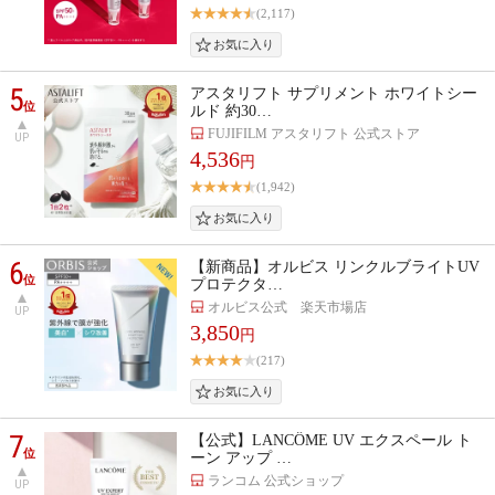
(2,117)
5
アスタリフト サプリメント ホワイトシー
位
ルド 約30…
FUJIFILM アスタリフト 公式ストア
UP
4,536
円
(1,942)
6
【新商品】オルビス リンクルブライトUV
位
プロテクタ…
オルビス公式 楽天市場店
UP
3,850
円
(217)
7
【公式】LANCÔME UV エクスペール ト
位
ーン アップ …
ランコム 公式ショップ
UP