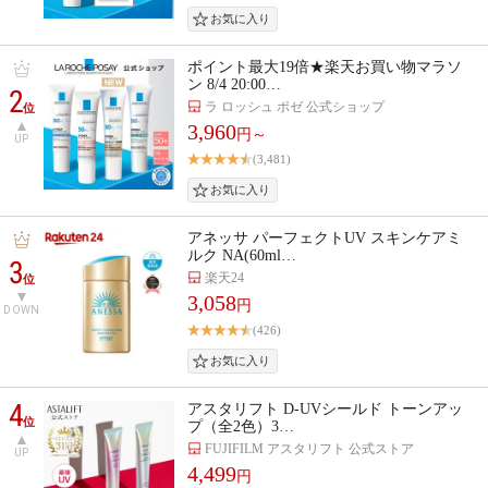
ポイント最大19倍★楽天お買い物マラソ
ン 8/4 20:00…
2
ラ ロッシュ ポゼ 公式ショップ
位
3,960
円～
UP
(3,481)
アネッサ パーフェクトUV スキンケアミ
ルク NA(60ml…
3
楽天24
位
3,058
円
DOWN
(426)
4
アスタリフト D-UVシールド トーンアッ
位
プ（全2色）3…
FUJIFILM アスタリフト 公式ストア
UP
4,499
円