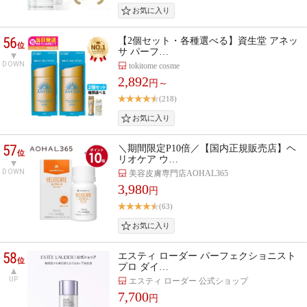
56
【2個セット・各種選べる】資生堂 アネッ
位
サ パーフ…
DOWN
tokitome cosme
2,892
円～
(218)
57
＼期間限定P10倍／【国内正規販売店】ヘ
位
リオケア ウ…
DOWN
美容皮膚専門店AOHAL365
3,980
円
(63)
58
エスティ ローダー パーフェクショニスト
位
プロ ダイ…
UP
エスティ ローダー 公式ショップ
7,700
円