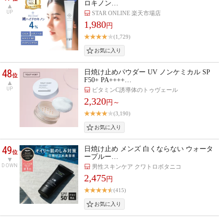
ロキノン…
UP
STAR ONLINE 楽天市場店
1,980
円
(1,729)
48
日焼け止めパウダー UV ノンケミカル SP
位
F50+ PA++++…
UP
ビタミンC誘導体のトゥヴェール
2,320
円～
(3,190)
49
日焼け止め メンズ 白くならない ウォータ
位
ープルー…
DOWN
男性スキンケア クワトロボタニコ
2,475
円
(415)