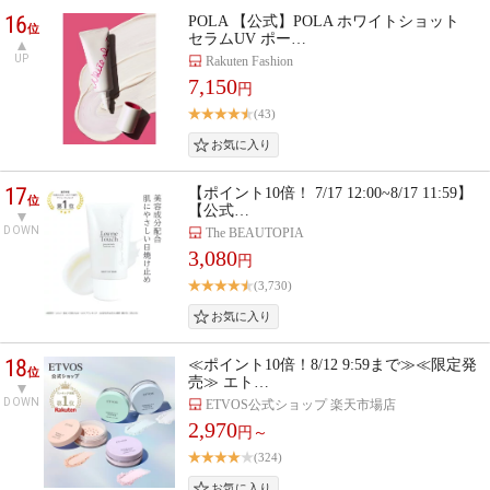
16
POLA 【公式】POLA ホワイトショット
位
セラムUV ポー…
UP
Rakuten Fashion
7,150
円
(43)
17
【ポイント10倍！ 7/17 12:00~8/17 11:59】
位
【公式…
DOWN
The BEAUTOPIA
3,080
円
(3,730)
18
≪ポイント10倍！8/12 9:59まで≫≪限定発
位
売≫ エト…
DOWN
ETVOS公式ショップ 楽天市場店
2,970
円～
(324)