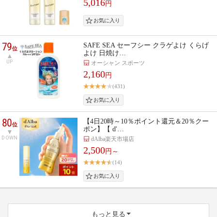
5,016
円
79
SAFE SEA セーフシー クラゲよけ くらげ
位
よけ 日焼け…
UP
オーシャン スポーツ
2,160
円
(431)
80
【4日20時～10％ポイント還元＆20％クー
位
ポン】【 d'…
DOWN
dAlba楽天市場店
2,500
円～
(14)
もっと見る