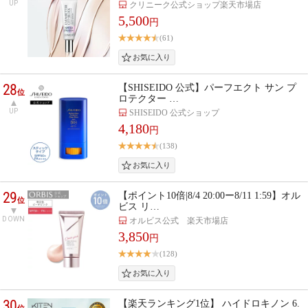
UP
クリニーク公式ショップ楽天市場店
5,500
円
(61)
28
【SHISEIDO 公式】パーフエクト サン プ
位
ロテクター …
UP
SHISEIDO 公式ショップ
4,180
円
(138)
29
【ポイント10倍|8/4 20:00ー8/11 1:59】オル
位
ビス リ…
DOWN
オルビス公式 楽天市場店
3,850
円
(128)
30
【楽天ランキング1位】 ハイドロキノン 6.
位