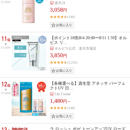
DOWN
楽天24
3,058
円
(146)
11
【ポイント10倍|8/4 20:00ー8/11 1:59】オル
位
ビス リ…
DOWN
オルビス公式 楽天市場店
3,850
円
(1,232)
12
【各種選べる】資生堂 アネッサ パーフェ
位
クトUV 日…
DOWN
Lily Cosme
1,480
円～
(146)
13
ラ ロッシュ ポゼ トーンアップUV ローズ