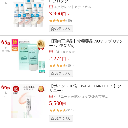
L プロテク…
UP
エクセレントメディカル
3,960
円～
(40)
65
【国内正規品】常盤薬品 NOV ノブ UVシ
位
ールドEX 30g…
DOWN
tokitome cosme
2,274
円～
(104)
66
【ポイント10倍｜8/4 20:00-8/11 1:59】ク
位
リニーク …
UP
クリニーク公式ショップ楽天市場店
5,500
円
(214)