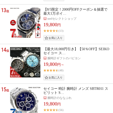
13
【8/5限定！2000円OFFクーポン＆抽選で
位
最大1万ポイ…
neelセレクトショップ
19,800
円
(13)
14
【最大18,000円引き】【50％OFF】SEIKO
位
セイコー ス…
腕時計ギフトのパピヨン
19,800
円～
(48)
15
セイコー 時計 腕時計 メンズ SBTR011 ス
位
ピリット S…
腕時計のななぷれ
19,800
円
(56)