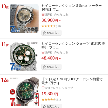
10
セイコーセレクション S Series ソーラー
位
腕時計 ブ…
腕時計のななぷれ
36,960
円～
(50)
11
セイコーセレクション クォーツ 電池式 腕
位
時計 ブラ…
腕時計のななぷれ
48,400
円～
12
【8/5限定！2000円OFFクーポン＆抽選で
位
最大1万ポイ…
neelセレクトショップ
19,800
円
(51)