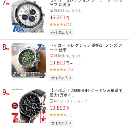
7
セイコーセレクション ソーラークロノグ
位
ラフ 流通限…
腕時計のななぷれ
46,200
円
(39)
8
セイコー セレクション 腕時計 メンズ ス
位
ーツ 仕事 …
腕時計のななぷれ
19,800
円～
(763)
9
【8/5限定！2000円OFFクーポン＆抽選で
位
最大1万ポイ…
neelセレクトショップ
19,800
円
(38)