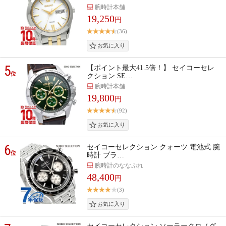
腕時計本舗
19,250
円
(36)
5
【ポイント最大41.5倍！】 セイコーセレ
位
クション SE…
腕時計本舗
19,800
円
(92)
6
セイコーセレクション クォーツ 電池式 腕
位
時計 ブラ…
腕時計のななぷれ
48,400
円
(3)