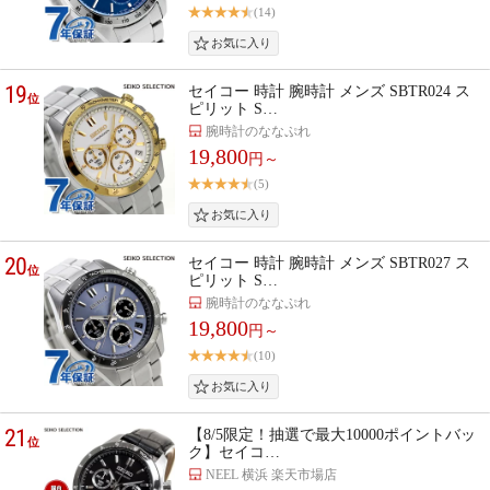
(14)
19
セイコー 時計 腕時計 メンズ SBTR024 ス
位
ピリット S…
腕時計のななぷれ
19,800
円～
(5)
20
セイコー 時計 腕時計 メンズ SBTR027 ス
位
ピリット S…
腕時計のななぷれ
19,800
円～
(10)
21
【8/5限定！抽選で最大10000ポイントバッ
位
ク】セイコ…
NEEL 横浜 楽天市場店