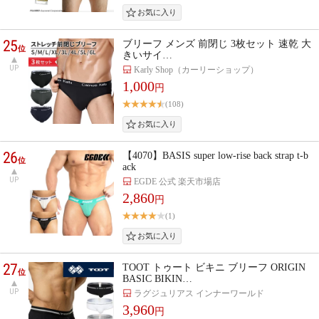
25
ブリーフ メンズ 前閉じ 3枚セット 速乾 大
位
きいサイ…
UP
Karly Shop（カーリーショップ）
1,000
円
(108)
26
【4070】BASIS super low-rise back strap t-b
位
ack
UP
EGDE 公式 楽天市場店
2,860
円
(1)
27
TOOT トゥート ビキニ ブリーフ ORIGIN
位
BASIC BIKIN…
UP
ラグジュリアス インナーワールド
3,960
円