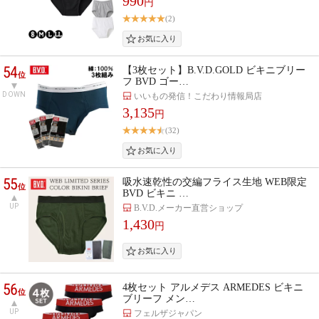
990
円
(2)
54
【3枚セット】B.V.D.GOLD ビキニブリー
位
フ BVD ゴー…
DOWN
いいもの発信！こだわり情報局店
3,135
円
(32)
55
吸水速乾性の交編フライス生地 WEB限定
位
BVD ビキニ …
UP
B.V.D.メーカー直営ショップ
1,430
円
56
4枚セット アルメデス ARMEDES ビキニ
位
ブリーフ メン…
UP
フェルザジャパン