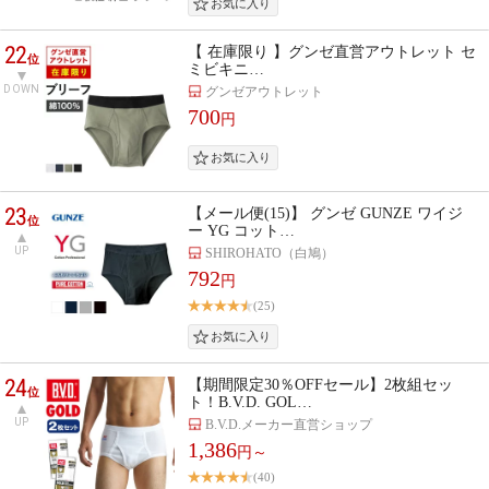
22
【 在庫限り 】グンゼ直営アウトレット セ
位
ミビキニ…
DOWN
グンゼアウトレット
700
円
23
【メール便(15)】 グンゼ GUNZE ワイジ
位
ー YG コット…
UP
SHIROHATO（白鳩）
792
円
(25)
24
【期間限定30％OFFセール】2枚組セッ
位
ト！B.V.D. GOL…
UP
B.V.D.メーカー直営ショップ
1,386
円～
(40)