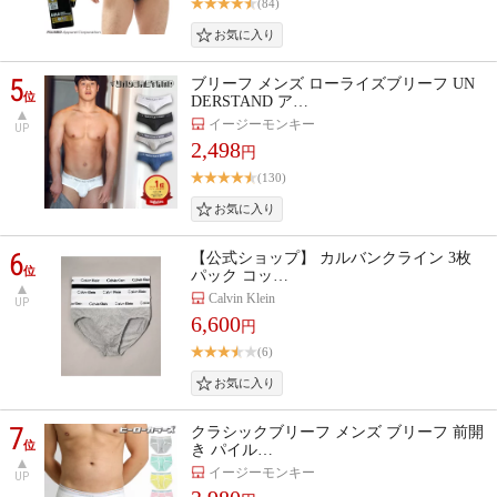
(84)
5
ブリーフ メンズ ローライズブリーフ UN
位
DERSTAND ア…
イージーモンキー
UP
2,498
円
(130)
6
【公式ショップ】 カルバンクライン 3枚
位
パック コッ…
Calvin Klein
UP
6,600
円
(6)
7
クラシックブリーフ メンズ ブリーフ 前開
位
き パイル…
イージーモンキー
UP