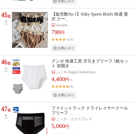
45
【販売数No.1】Silky Sports Briefs 快適 贅
位
沢 クー…
UP
insolent
790
円
(4)
46
グンゼ 快適工房 天引きブリーフ 5枚セッ
位
ト 前開き …
UP
ふくや-HappyClothesStore
4,400
円～
(4)
47
ファイントラック ドライレイヤークール
位
ブリーフ …
UP
ニッチ・エクスプレス
5,060
円