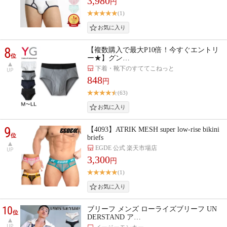
3,980
円
(1)
8
【複数購入で最大P10倍！今すぐエントリ
位
ー★】グン…
下着・靴下のすててこねっと
UP
848
円
(63)
9
【4093】ATRIK MESH super low-rise bikini
位
briefs
EGDE 公式 楽天市場店
UP
3,300
円
(1)
10
ブリーフ メンズ ローライズブリーフ UN
位
DERSTAND ア…
UP