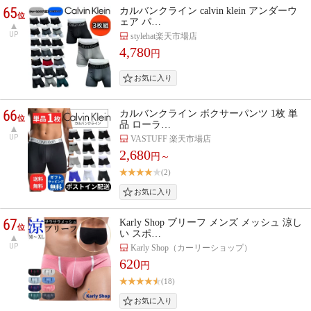
65
カルバンクライン calvin klein アンダーウ
位
ェア パ…
UP
stylehat楽天市場店
4,780
円
66
カルバンクライン ボクサーパンツ 1枚 単
位
品 ローラ…
UP
VASTUFF 楽天市場店
2,680
円～
(2)
67
Karly Shop ブリーフ メンズ メッシュ 涼し
位
い スポ…
UP
Karly Shop（カーリーショップ）
620
円
(18)