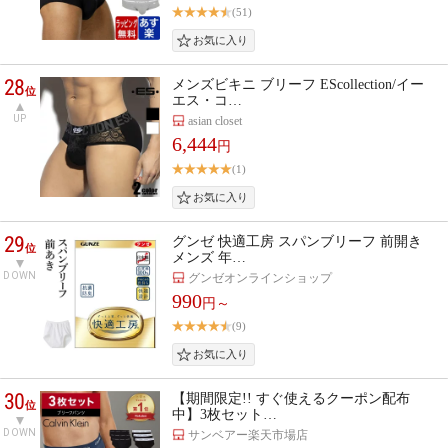
(51)
28
メンズビキニ ブリーフ EScollection/イー
位
エス・コ…
UP
asian closet
6,444
円
(1)
29
グンゼ 快適工房 スパンブリーフ 前開き
位
メンズ 年…
DOWN
グンゼオンラインショップ
990
円～
(9)
30
【期間限定!! すぐ使えるクーポン配布
位
中】3枚セット…
DOWN
サンベアー楽天市場店