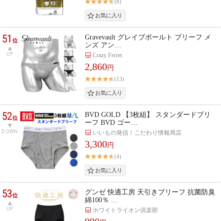
(8)
51
Gravevault グレイブボールト ブリーフ メ
位
ンズ アン…
UP
Crazy Ferret
2,860
円
(13)
52
BVD GOLD 【3枚組】 スタンダードブリ
位
ーフ BVD ゴー…
DOWN
いいもの発信！こだわり情報局店
3,300
円
(4)
53
グンゼ 快適工房 天引きブリーフ 抗菌防臭
位
綿100％ …
UP
ホワイトライオン倶楽部