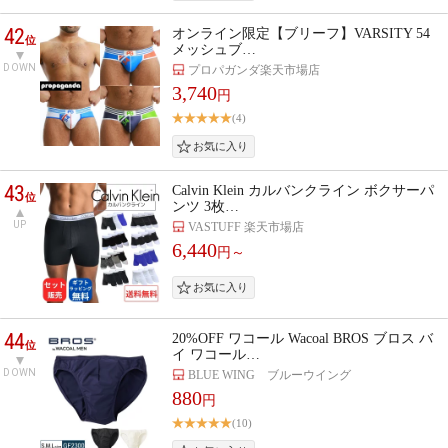
42
オンライン限定【ブリーフ】VARSITY 54
位
メッシュブ…
DOWN
プロパガンダ楽天市場店
3,740
円
(4)
43
Calvin Klein カルバンクライン ボクサーパ
位
ンツ 3枚…
UP
VASTUFF 楽天市場店
6,440
円～
44
20%OFF ワコール Wacoal BROS ブロス バ
位
イ ワコール…
DOWN
BLUE WING ブルーウイング
880
円
(10)