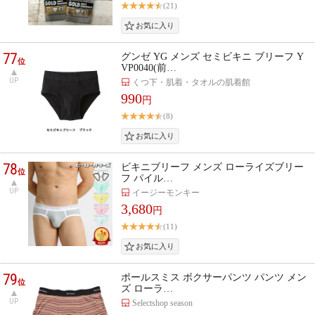
(21)
77
グンゼ YG メンズ セミビキニ ブリーフ Y
位
VP0040(前…
UP
くつ下・肌着・タオルの肌着館
990
円
(8)
78
ビキニブリーフ メンズ ローライズブリー
位
フ パイル…
UP
イージーモンキー
3,680
円
(11)
79
ポールスミス ボクサーパンツ パンツ メン
位
ズ ローラ…
UP
Selectshop season