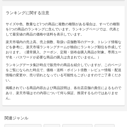
ランキングに関する注意
サイズや色、数量など1つの商品に複数の種類がある場合は、すべての種類
を1つの商品のランキングに含んでいます。ランキングページでは、代表と
して最安値の商品の価格や送料を表示しています。
楽天市場内の売上高、売上個数、取扱い店舗数等のデータ、トレンド情報な
どを参考に、楽天市場ランキングチームが独自にランキング順位を作成して
おります。（通常購入、クーポン、定期・頒布会購入商品が対象。専用ユー
ザ名・パスワードが必要な商品の購入は含まれていません。）
ランキングデータ集計時点で販売中の商品を紹介していますが、このページ
をご覧になられた時点で、価格・送料・ポイント倍数・レビュー情報・配送
情報の変更や、売り切れとなっている可能性もございますのでご了承くださ
い。
掲載されている商品内容および商品説明は、各出店店舗の責任によるもので
あり、楽天市場はその内容について何ら保証、推奨するものではありませ
ん。
関連ジャンル