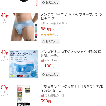
48
メンズブリーフ さらさら ブリーフパンツ
位
ビキニ ブ…
UP
Cheblo 楽天市場店
680
円～
(4)
49
メンズビキニ WJ/ダブルジェイ 接触冷感
位
分離ポーチ…
DOWN
asian closet
1,100
円
50
【楽天ランキング入賞！】【B.V.D.】BVD
位
￥598と安！…
DOWN
美と健康の小話
598
円