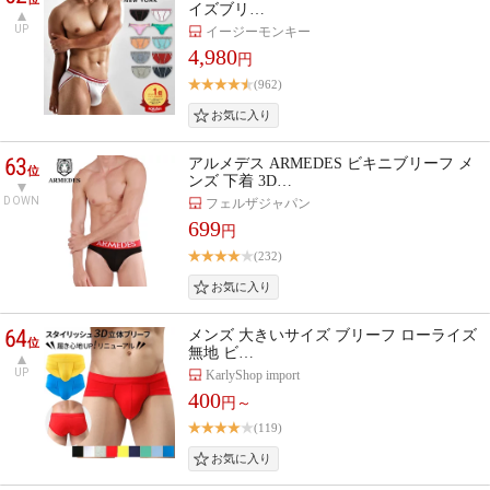
イズブリ…
UP
イージーモンキー
4,980
円
(962)
63
アルメデス ARMEDES ビキニブリーフ メ
位
ンズ 下着 3D…
DOWN
フェルザジャパン
699
円
(232)
64
メンズ 大きいサイズ ブリーフ ローライズ
位
無地 ビ…
UP
KarlyShop import
400
円～
(119)