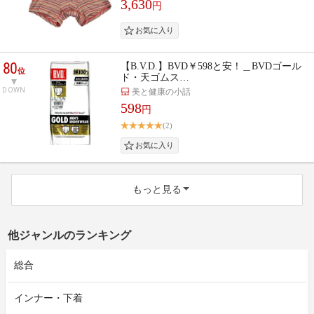
3,630
円
80
【B.V.D.】BVD￥598と安！＿BVDゴール
位
ド・天ゴムス…
DOWN
美と健康の小話
598
円
(2)
もっと見る
他ジャンルのランキング
総合
インナー・下着