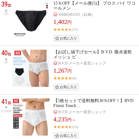
39
15％OFF【メール便(5)】 ブロス バイ ワコ
位
ールメン …
UP
SHIROHATO（白鳩）
1,402
円
(11)
40
【お試し値下げセール】B.V.D. 吸水速乾
位
メッシュ ビ…
UP
B.V.D.メーカー直営ショップ
1,267
円
(4)
41
【5枚セットで送料無料30％OFF！】BVD
位
Finest Touch…
DOWN
B.V.D.メーカー直営ショップ
4,235
円～
(13)