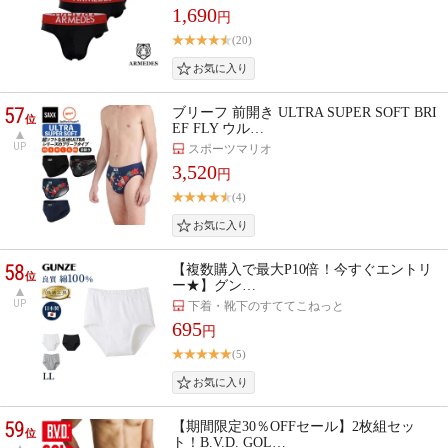
1,690
円
(20)
57
ブリーフ 前開き ULTRA SUPER SOFT BRI
位
EF FLY ウル…
UP
スポーツマリオ
3,520
円
(4)
58
【複数購入で最大P10倍！今すぐエントリ
位
ー★】グン…
UP
下着・靴下のすててこねっと
695
円
(5)
59
【期間限定30％OFFセール】2枚組セッ
位
ト！B.V.D. GOL…