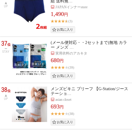
組 送料無…
UP
JAPANインナーstore
1,490
円
(3)
37
(メール便対応・・2セットまで)無地 カラ
位
ー メンズ …
STAY
実用衣料のアカキタ
680
円
(39)
38
メンズビキニ ブリーフ 【G-Station/ジース
位
テーショ…
UP
asian closet
693
円
(38)