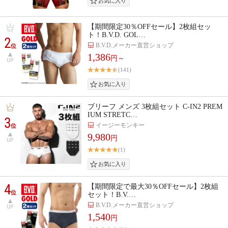
【期間限定30％OFFセール】2枚組セッ
ト！B.V.D. GOL…
2
B.V.D.メーカー直営ショップ
位
1,386
円～
UP
(141)
ブリーフ メンズ 3枚組セット C-IN2 PREM
IUM STRETC…
3
イージーモンキー
位
9,980
円
UP
(1)
4
【期間限定で最大30％OFFセール】2枚組
位
セット！B.V.…
B.V.D.メーカー直営ショップ
UP
1,540
円