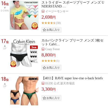
16
ストライダー スポーツブリーフ メンズ U
位
NDERSTAND …
DOWN
イージーモンキー
2,698
円
(58)
17
カルバンクライン ブリーフ メンズ 3枚セ
位
ット Calvi…
UP
Crazy Ferret
8,800
円
(1)
18
【4011】RAVE super low-rise o-back briefs
位
EGDE 公式 楽天市場店
UP
3,300
円