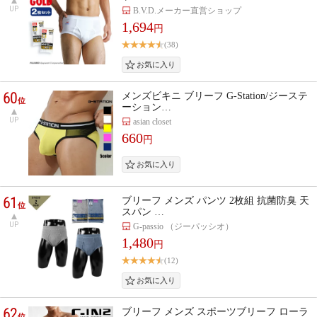
UP
B.V.D.メーカー直営ショップ
1,694
円
(38)
60
メンズビキニ ブリーフ G-Station/ジーステ
位
ーション…
UP
asian closet
660
円
61
ブリーフ メンズ パンツ 2枚組 抗菌防臭 天
位
スパン …
UP
G-passio （ジーパッシオ）
1,480
円
(12)
62
ブリーフ メンズ スポーツブリーフ ローラ
位