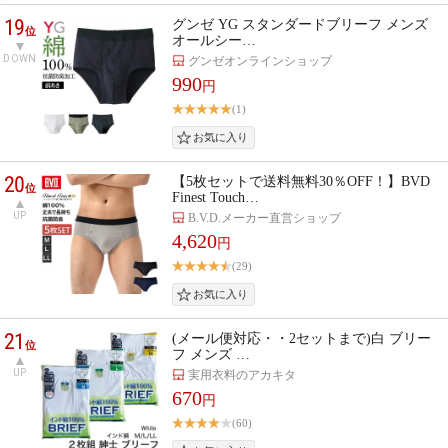
19
グンゼ YG スタンダードブリーフ メンズ
位
オールシー…
DOWN
グンゼオンラインショップ
990
円
(1)
20
【5枚セットで送料無料30％OFF！】BVD
位
Finest Touch…
UP
B.V.D.メーカー直営ショップ
4,620
円
(29)
21
(メール便対応・・2セットまで)白 ブリー
位
フ メンズ …
UP
実用衣料のアカキタ
670
円
(60)