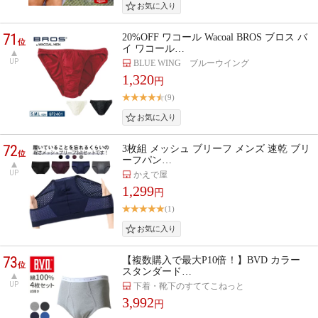
71
20%OFF ワコール Wacoal BROS ブロス バ
位
イ ワコール…
UP
BLUE WING ブルーウイング
1,320
円
(9)
72
3枚組 メッシュ ブリーフ メンズ 速乾 ブリ
位
ーフパン…
UP
かえで屋
1,299
円
(1)
73
【複数購入で最大P10倍！】BVD カラー
位
スタンダード…
UP
下着・靴下のすててこねっと
3,992
円