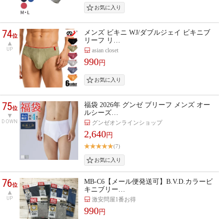
74
メンズ ビキニ WJ/ダブルジェイ ビキニブ
位
リーフ リ…
UP
asian closet
990
円
75
福袋 2026年 グンゼ ブリーフ メンズ オー
位
ルシーズ…
DOWN
グンゼオンラインショップ
2,640
円
(7)
76
MB-C6【メール便発送可】B.V.D.カラービ
位
キニブリー…
UP
激安問屋1番お得
990
円