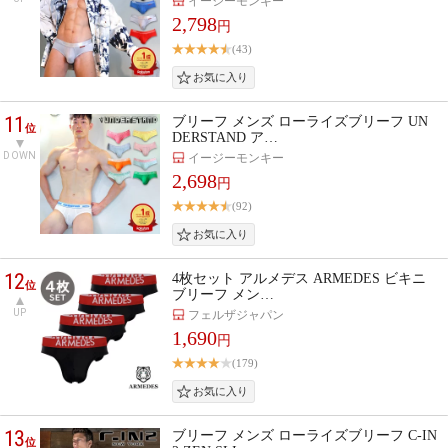
イージーモンキー
2,798
円
(43)
11
ブリーフ メンズ ローライズブリーフ UN
位
DERSTAND ア…
DOWN
イージーモンキー
2,698
円
(92)
12
4枚セット アルメデス ARMEDES ビキニ
位
ブリーフ メン…
UP
フェルザジャパン
1,690
円
(179)
13
ブリーフ メンズ ローライズブリーフ C-IN
位