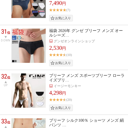
7,490
円
(7)
31
福袋 2026年 グンゼ ブリーフ メンズ オー
位
ルシーズ…
DOWN
グンゼオンラインショップ
2,530
円
(10)
32
ブリーフ メンズ スポーツブリーフ ローラ
位
イズブリ…
UP
イージーモンキー
4,298
円
(20)
33
ブリーフ シルク100％ ショーツ メンズ 絹
位
パンツ …