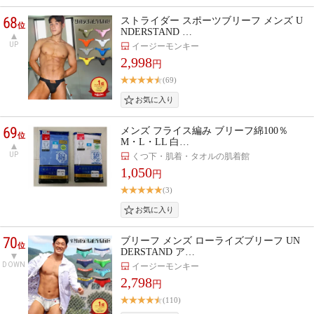
68
ストライダー スポーツブリーフ メンズ U
位
NDERSTAND …
UP
イージーモンキー
2,998
円
(69)
69
メンズ フライス編み ブリーフ綿100％
位
M・L・LL 白…
UP
くつ下・肌着・タオルの肌着館
1,050
円
(3)
70
ブリーフ メンズ ローライズブリーフ UN
位
DERSTAND ア…
DOWN
イージーモンキー
2,798
円
(110)