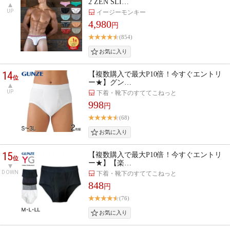
2 ZEN SLI…
UP
イージーモンキー
4,980
円
(854)
14
【複数購入で最大P10倍！今すぐエントリ
位
ー★】グン…
UP
下着・靴下のすててこねっと
998
円
(68)
15
【複数購入で最大P10倍！今すぐエントリ
位
ー★】【楽…
DOWN
下着・靴下のすててこねっと
848
円
(76)