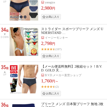
UP
yanagiya
2,980
円
34
ストライダー スポーツブリーフ メンズ U
位
NDERSTAND …
DOWN
イージーモンキー
2,798
円
(107)
35
【メール便送料無料】2枚組セット！B.V.
位
D. GOLD 天…
UP
B.V.D.メーカー直営ショップ
1,760
円～
(2)
36
ブリーフ メンズ 日本製ブリーフ 無地 2枚
位