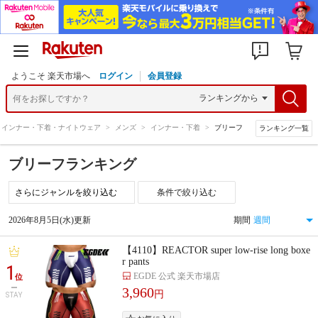
ようこそ 楽天市場へ
ログイン
会員登録
インナー・下着・ナイトウェア
>
メンズ
>
インナー・下着
>
ブリーフ
ランキング一覧
ブリーフランキング
条件で絞り込む
2026年8月5日(水)更新
期間
【4110】REACTOR super low-rise long boxe
r pants
1
EGDE 公式 楽天市場店
位
3,960
円
STAY