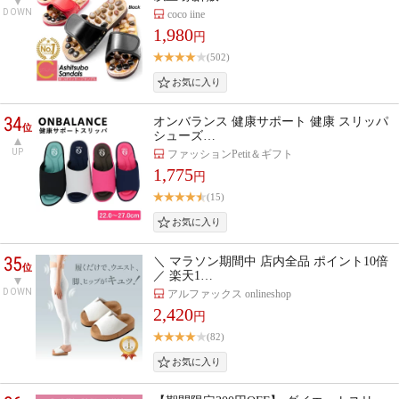
DOWN
coco iine
1,980
円
(502)
34
オンバランス 健康サポート 健康 スリッパ
位
シューズ…
UP
ファッションPetit＆ギフト
1,775
円
(15)
35
＼ マラソン期間中 店内全品 ポイント10倍
位
／ 楽天1…
DOWN
アルファックス onlineshop
2,420
円
(82)