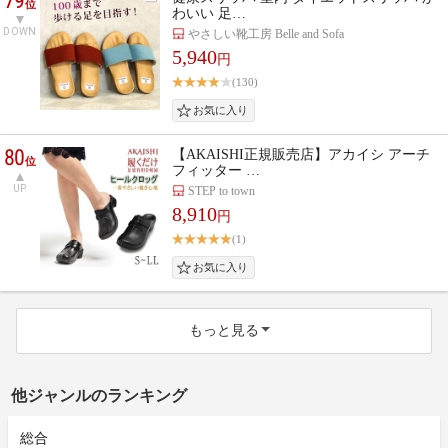
79
位
わいい 足…
DOWN
やさしい靴工房 Belle and Sofa
5,940
円
(130)
80
【AKAISHI正規販売店】アカイシ アーチ
位
フィッター …
UP
STEP to town
8,910
円
(1)
もっと見る
他ジャンルのランキング
総合