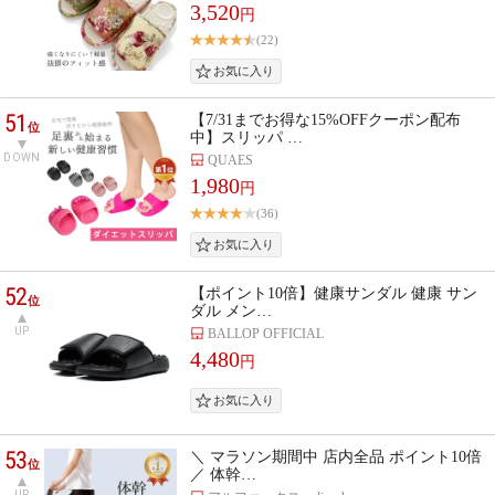
3,520
円
(22)
51
【7/31までお得な15%OFFクーポン配布
位
中】スリッパ …
DOWN
QUAES
1,980
円
(36)
52
【ポイント10倍】健康サンダル 健康 サン
位
ダル メン…
UP
BALLOP OFFICIAL
4,480
円
53
＼ マラソン期間中 店内全品 ポイント10倍
位
／ 体幹…
UP