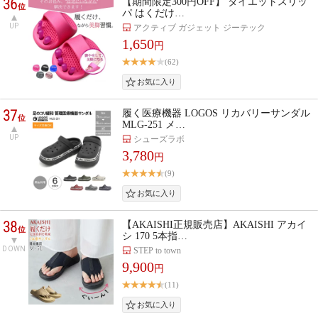
36
【期間限定300円OFF】 ダイエットスリッ
位
パ はくだけ…
UP
アクティブ ガジェット ジーテック
1,650
円
(62)
37
履く医療機器 LOGOS リカバリーサンダル
位
MLG-251 メ…
UP
シューズラボ
3,780
円
(9)
38
【AKAISHI正規販売店】AKAISHI アカイ
位
シ 170 5本指…
DOWN
STEP to town
9,900
円
(11)