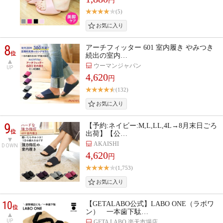
円
(5)
8
アーチフィッター 601 室内履き やみつき
位
続出の室内…
ウーマンジャパン
UP
4,620
円
(132)
9
【予約:ネイビー:M,L,LL,4L→8月末日ごろ
位
出荷】【公…
AKAISHI
DOWN
4,620
円
(1,753)
10
【GETALABO公式】LABO ONE（ラボワ
位
ン） 一本歯下駄…
UP
GETA LABO 楽天市場店