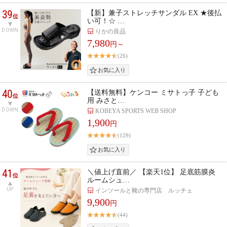
39
【新】兼子ストレッチサンダル EX ★後払
位
い可！☆ …
DOWN
りかの良品
7,980
円～
(26)
40
【送料無料】ケンコー ミサトっ子 子ども
位
用 みさと…
DOWN
KOBEYA SPORTS WEB SHOP
1,900
円
(129)
41
＼値上げ直前／ 【楽天1位】 足底筋膜炎
位
ルームシュ…
UP
インソールと靴の専門店 ルッチェ
9,900
円
(44)