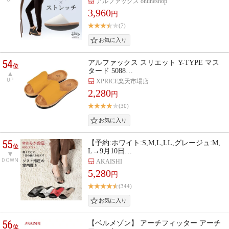
アルファックス onlineshop
3,960
円
(7)
54
アルファックス スリエット Y-TYPE マス
位
タード 5088…
UP
XPRICE楽天市場店
2,280
円
(30)
55
【予約:ホワイト:S,M,L,LL,グレージュ:M,
位
L→9月10日…
DOWN
AKAISHI
5,280
円
(344)
56
【ベルメゾン】 アーチフィッター アーチ
位