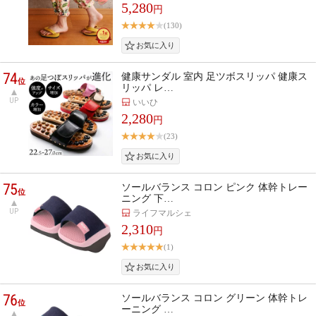
5,280
円
(130)
74
健康サンダル 室内 足ツボスリッパ 健康ス
位
リッパ レ…
UP
いいひ
2,280
円
(23)
75
ソールバランス コロン ピンク 体幹トレー
位
ニング 下…
UP
ライフマルシェ
2,310
円
(1)
76
ソールバランス コロン グリーン 体幹トレ
位
ーニング …