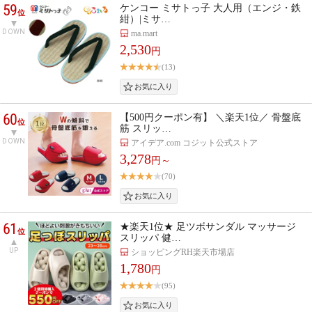
59
ケンコー ミサトっ子 大人用（エンジ・鉄
位
紺）|ミサ…
DOWN
ma.mart
2,530
円
(13)
60
【500円クーポン有】 ＼楽天1位／ 骨盤底
位
筋 スリッ…
DOWN
アイデア.com コジット公式ストア
3,278
円～
(70)
61
★楽天1位★ 足ツボサンダル マッサージ
位
スリッパ 健…
UP
ショッピングRH楽天市場店
1,780
円
(95)