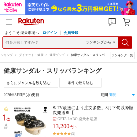
ようこそ 楽天市場へ
ログイン
会員登録
ランキング
>
ダイエット・健康
>
健康グッズ
>
健康サンダル・スリッパ
ランキング一覧
健康サンダル・スリッパランキング
条件で絞り込む
2026年8月5日(水)更新
期間
※TV放送により注文多数。8月下旬以降順
次発送※【…
1
GETA LABO 楽天市場店
位
13,200
円～
UP
(3)