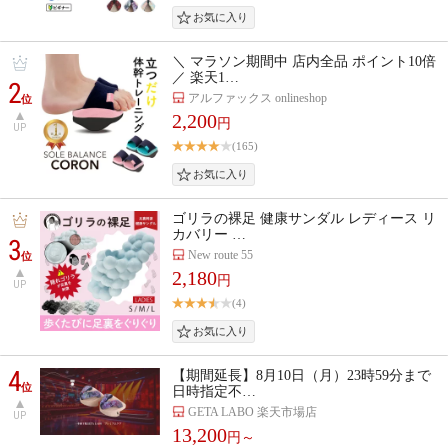
＼ マラソン期間中 店内全品 ポイント10倍
／ 楽天1…
2
アルファックス onlineshop
位
2,200
円
UP
(165)
ゴリラの裸足 健康サンダル レディース リ
カバリー …
3
New route 55
位
2,180
円
UP
(4)
4
【期間延長】8月10日（月）23時59分まで
位
日時指定不…
GETA LABO 楽天市場店
UP
13,200
円～