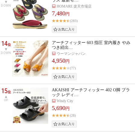
ラス 最新モ…
DOWN
HOMARE 楽天市場店
7,480
円
(283)
14
アーチフィッター 603 指圧 室内履き やみ
位
つき続出…
DOWN
ウーマンジャパン
4,950
円
(77)
15
AKAISHI アーチフィッター 402 O脚 ブラ
位
ック レディ…
UP
Windy City
5,690
円
(28)