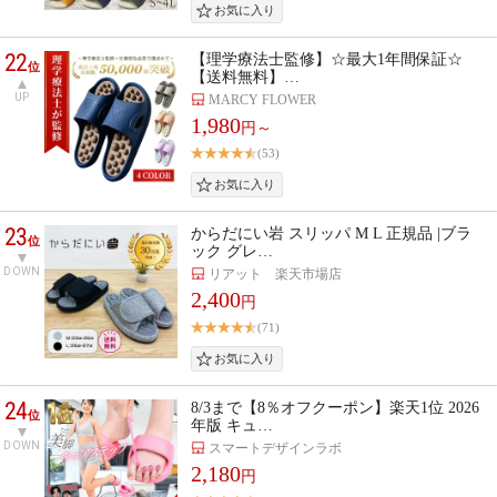
22
【理学療法士監修】☆最大1年間保証☆
位
【送料無料】…
UP
MARCY FLOWER
1,980
円～
(53)
23
からだにい岩 スリッパ M L 正規品 |ブラ
位
ック グレ…
DOWN
リアット 楽天市場店
2,400
円
(71)
24
8/3まで【8％オフクーポン】楽天1位 2026
位
年版 キュ…
DOWN
スマートデザインラボ
2,180
円