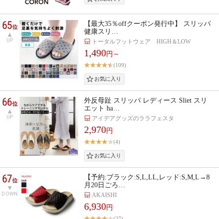
65
【最大35％offクーポン発行中】 スリッパ
位
健康スリ…
UP
トータルフットウェア HIGH＆LOW
1,490
円～
(109)
66
外反母趾 スリッパ レディース Sliet スリ
位
エット ha…
UP
アイデアグッズのララフェスタ
2,970
円
(4)
67
【予約:ブラック:S,L,LL,レッド:S,M,L→8
位
月20日ごろ…
DOWN
AKAISHI
6,930
円
(27)