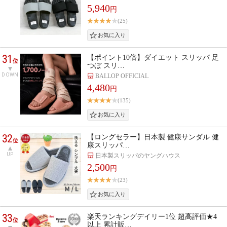
5,940
円
(25)
31
【ポイント10倍】ダイエット スリッパ 足
位
つぼ スリ…
DOWN
BALLOP OFFICIAL
4,480
円
(135)
32
【ロングセラー】日本製 健康サンダル 健
位
康スリッパ…
UP
日本製スリッパのヤングハウス
2,500
円
(23)
33
楽天ランキングデイリー1位 超高評価★4
位
以上 累計販…