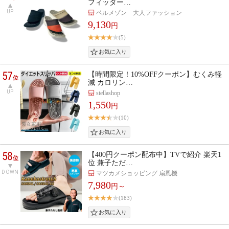
フィッター…
UP
ベルメゾン 大人ファッション
9,130
円
(5)
57
【時間限定！10%OFFクーポン】むくみ軽
位
減 カロリン…
UP
stellashop
1,550
円
(10)
58
【400円クーポン配布中】TVで紹介 楽天1
位
位 兼子ただ…
DOWN
マツカメショッピング 扇風機
7,980
円～
(183)