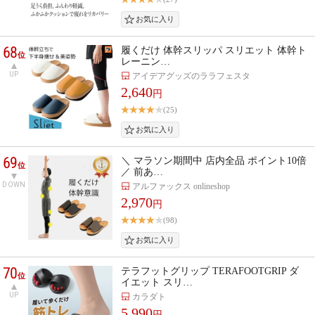
68
履くだけ 体幹スリッパ スリエット 体幹ト
位
レーニン…
UP
アイデアグッズのララフェスタ
2,640
円
(25)
69
＼ マラソン期間中 店内全品 ポイント10倍
位
／ 前あ…
DOWN
アルファックス onlineshop
2,970
円
(98)
70
テラフットグリップ TERAFOOTGRIP ダ
位
イエット スリ…
UP
カラダト
5,990
円