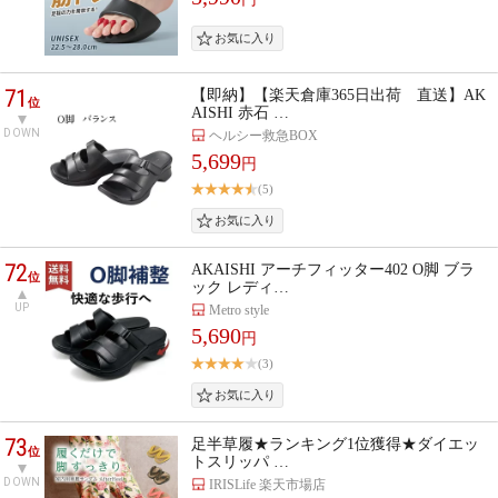
71
【即納】【楽天倉庫365日出荷 直送】AK
位
AISHI 赤石 …
DOWN
ヘルシー救急BOX
5,699
円
(5)
72
AKAISHI アーチフィッター402 O脚 ブラ
位
ック レディ…
UP
Metro style
5,690
円
(3)
73
足半草履★ランキング1位獲得★ダイエッ
位
トスリッパ …
DOWN
IRISLife 楽天市場店