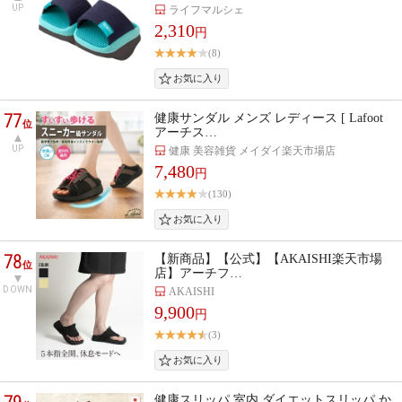
UP
ライフマルシェ
2,310
円
(8)
77
健康サンダル メンズ レディース [ Lafoot
位
アーチス…
UP
健康 美容雑貨 メイダイ楽天市場店
7,480
円
(130)
78
【新商品】【公式】【AKAISHI楽天市場
位
店】アーチフ…
DOWN
AKAISHI
9,900
円
(3)
健康スリッパ 室内 ダイエットスリッパ か