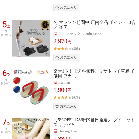
5
＼ マラソン期間中 店内全品 ポイント10倍
位
／ 楽天1…
アルファックス onlineshop
DOWN
2,970
円
(508)
6
楽天1位！【送料無料】ミサトっ子草履 子
位
供用 アカ …
ma.mart
DOWN
1,900
円
(670)
7
＼5%OFF=1786円X当日発送／ ダイエット
位
スリッパ 5…
Healing Heart
DOWN
1,880