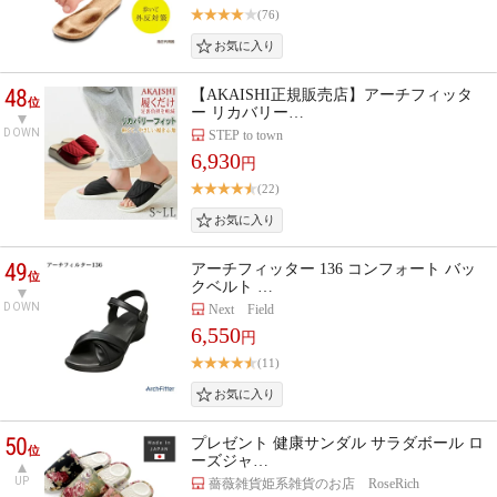
(76)
48
【AKAISHI正規販売店】アーチフィッタ
位
ー リカバリー…
DOWN
STEP to town
6,930
円
(22)
49
アーチフィッター 136 コンフォート バッ
位
クベルト …
DOWN
Next Field
6,550
円
(11)
50
プレゼント 健康サンダル サラダボール ロ
位
ーズジャ…
UP
薔薇雑貨姫系雑貨のお店 RoseRich