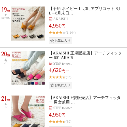
19
【予約:ネイビー:LL,3L,アプリコット:S,L
位
L→8月末日…
DOWN
AKAISHI
4,950
円
(1,144)
20
【AKAISHI 正規販売店】アーチフィッタ
位
ー 601 AKAIS…
UP
STEP to town
4,620
円～
(33)
21
【AKAISHI正規販売店】アーチフィッタ
位
ー 男女兼用 …
UP
STEP to town
4,950
円
(39)