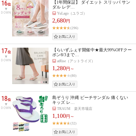
16
【1年間保証】 ダイエット スリッパ サン
位
ダル レデ…
DOWN
YuLago（ユラゴ）
2,680
円
(296)
17
【らいずふぇす開催中★最大99%OFFクー
位
ポン8/3まで…
DOWN
atRise（アットライズ）
1,280
円～
(80)
18
島ぞうり 沖縄 ビーチサンダル 痛くない
位
キッズ レ…
DOWN
TRAUM 楽天市場店
1,100
円～
(32)