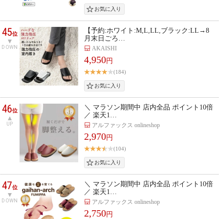
45
【予約:ホワイト:M,L,LL,ブラック:LL→8
位
月末日ごろ…
DOWN
AKAISHI
4,950
円
(184)
46
＼ マラソン期間中 店内全品 ポイント10倍
位
／ 楽天1…
UP
アルファックス onlineshop
2,970
円
(104)
47
＼ マラソン期間中 店内全品 ポイント10倍
位
／ 楽天1…
DOWN
アルファックス onlineshop
2,750
円