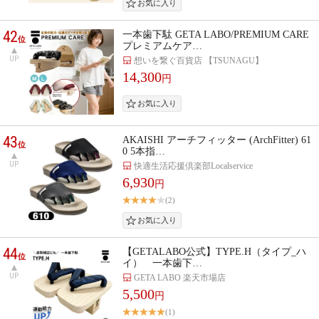
42
一本歯下駄 GETA LABO/PREMIUM CARE
位
プレミアムケア…
UP
想いを繋ぐ百貨店 【TSUNAGU】
14,300
円
43
AKAISHI アーチフィッター (ArchFitter) 61
位
0 5本指…
UP
快適生活応援倶楽部Localservice
6,930
円
(2)
44
【GETALABO公式】TYPE.H（タイプ_ハ
位
イ） 一本歯下…
UP
GETA LABO 楽天市場店
5,500
円
(1)