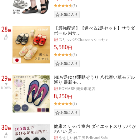
(5)
28
【最強配送】【選べる2足セット】サラダ
位
ボール Mサ…
UP
スリッパのChausse＜ショセ＞
5,580
円
(6)
29
NEW足ゆび運動ぞうり 八代産い草モデル
位
巡り 最新モ…
DOWN
HOMARE 楽天市場店
8,250
円
(1)
30
健康スリッパ 室内 ダイエットスリッパ か
位
わいい 足…
UP
やさしい靴工房 Belle and Sofa