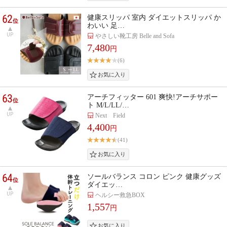
62
健康スリッパ 室内 ダイエットスリッパ か
位
わいい 足…
UP
やさしい靴工房 Belle and Sofa
7,480
円
(6)
63
アーチフィッター 601 爽快!アーチサポー
位
ト M/L/LL/…
UP
Next Field
4,400
円
(41)
64
ソールバランス コロン ピンク 健康グッズ
位
ダイエッ…
UP
ヘルシー救急BOX
1,557
円