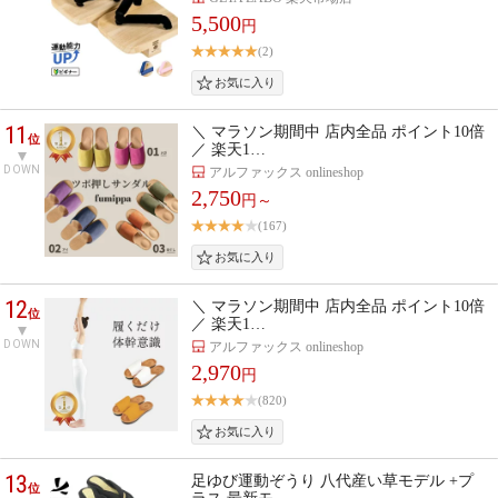
5,500
円
(2)
11
＼ マラソン期間中 店内全品 ポイント10倍
位
／ 楽天1…
DOWN
アルファックス onlineshop
2,750
円～
(167)
12
＼ マラソン期間中 店内全品 ポイント10倍
位
／ 楽天1…
DOWN
アルファックス onlineshop
2,970
円
(820)
13
足ゆび運動ぞうり 八代産い草モデル +プ
位