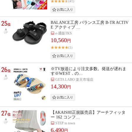
(41)
25
BALANCE工房 バランス工房 B-TR ACTIV
位
E アクティブ …
UP
e-通販TKS
10,560
円
(1)
26
※TV放送により注文多数。発送が遅れま
位
す※WEST．の…
UP
GETA LABO 楽天市場店
14,300
円
27
【AKAISHI正規販売店】アーチフィッタ
位
ー 162 コンフ…
UP
STEP to town
6,490
円