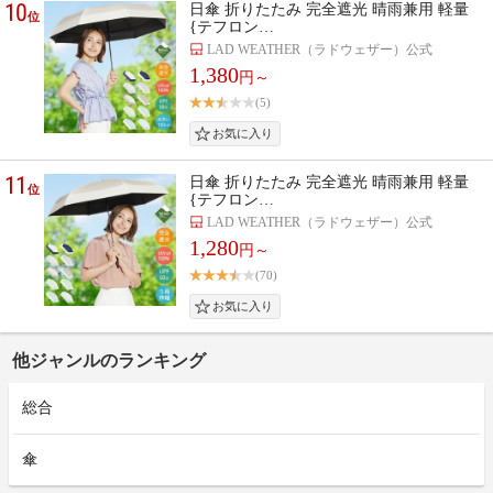
10
日傘 折りたたみ 完全遮光 晴雨兼用 軽量
位
{テフロン…
LAD WEATHER（ラドウェザー）公式
1,380
円～
(5)
11
日傘 折りたたみ 完全遮光 晴雨兼用 軽量
位
{テフロン…
LAD WEATHER（ラドウェザー）公式
1,280
円～
(70)
他ジャンルのランキング
総合
傘