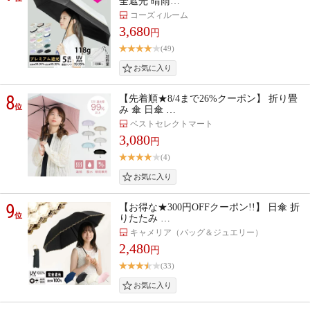
全遮光 晴雨…
コーズィルーム
3,680
円
(49)
8
【先着順★8/4まで26%クーポン】 折り畳
位
み 傘 日傘 …
ベストセレクトマート
3,080
円
(4)
9
【お得な★300円OFFクーポン!!】 日傘 折
位
りたたみ …
キャメリア（バッグ＆ジュエリー）
2,480
円
(33)