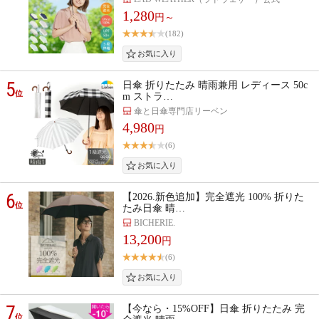
1,280
円～
(182)
5
日傘 折りたたみ 晴雨兼用 レディース 50c
位
m ストラ…
傘と日傘専門店リーベン
4,980
円
(6)
6
【2026.新色追加】完全遮光 100% 折りた
位
たみ日傘 晴…
BICHERIE.
13,200
円
(6)
7
【今なら・15%OFF】日傘 折りたたみ 完
位