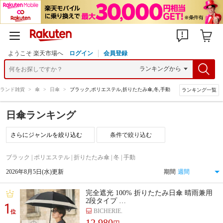
ようこそ 楽天市場へ
ログイン
会員登録
ランド雑貨
>
傘
>
日傘
>
ブラック,ポリエステル,折りたたみ傘,冬,手動
ランキング一覧
日傘ランキング
条件で絞り込む
ブラック | ポリエステル | 折りたたみ傘 | 冬 | 手動
2026年8月5日(水)更新
期間
完全遮光 100% 折りたたみ日傘 晴雨兼用
2段タイプ …
1
BICHERIE.
位
12,980