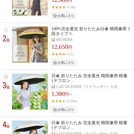
円
(39)
100%完全遮光 折りたたみ日傘 晴雨兼用 3
段タイプ 5…
2
BICHERIE.
位
12,650
円
(5)
日傘 折りたたみ 完全遮光 晴雨兼用 軽量
{テフロン…
3
LAD WEATHER（ラドウェザー）公式
位
1,380
円～
(194)
4
日傘 折りたたみ 完全遮光 晴雨兼用 軽量
位
{テフロン…
LAD WEATHER（ラドウェザー）公式