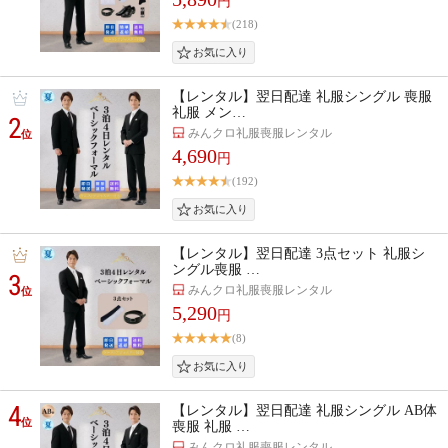
円
(218)
【レンタル】翌日配達 礼服シングル 喪服
礼服 メン…
2
みんクロ礼服喪服レンタル
位
4,690
円
(192)
【レンタル】翌日配達 3点セット 礼服シ
ングル喪服 …
3
みんクロ礼服喪服レンタル
位
5,290
円
(8)
4
【レンタル】翌日配達 礼服シングル AB体
位
喪服 礼服 …
みんクロ礼服喪服レンタル