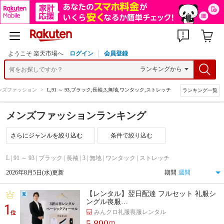
ようこそ 楽天市場へ
ログイン
会員登録
ンズファッション
>
L,91 ～ 93,ブラック,長袖,3,無地,ワンタック,ストレッチ
ランキング一覧
メンズファッションランキング
条件で絞り込む
L | 91 ～ 93 | ブラック | 長袖 | 3 | 無地 | ワンタック | ストレッチ
2026年8月5日(水)更新
期間
【レンタル】翌日配達 フルセット 礼服シ
ングル喪服…
1
みんクロ礼服喪服レンタル
位
5,890