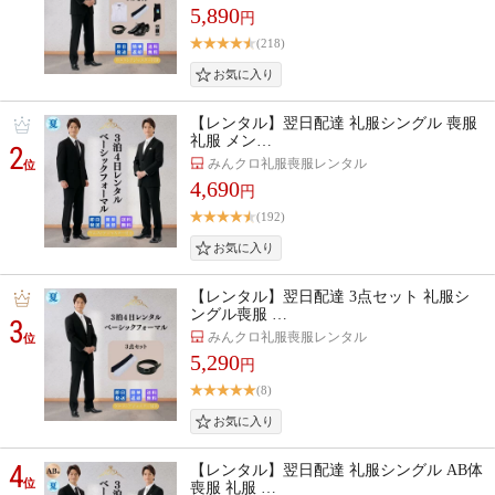
5,890
円
(218)
【レンタル】翌日配達 礼服シングル 喪服
礼服 メン…
2
みんクロ礼服喪服レンタル
位
4,690
円
(192)
【レンタル】翌日配達 3点セット 礼服シ
ングル喪服 …
3
みんクロ礼服喪服レンタル
位
5,290
円
(8)
4
【レンタル】翌日配達 礼服シングル AB体
位
喪服 礼服 …