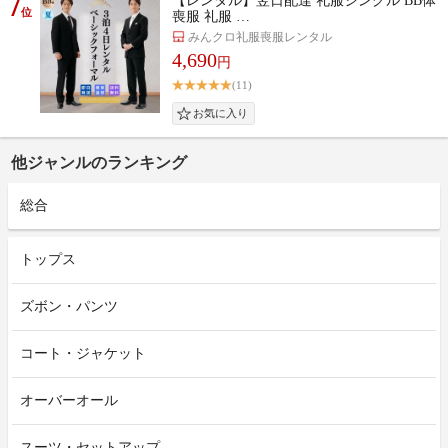
7
【レンタル】翌日配達 礼服シングル BB体
位
喪服 礼服 …
みんクロ礼服喪服レンタル
4,690
円
(11)
他ジャンルのランキング
総合
トップス
ズボン・パンツ
コート・ジャケット
オーバーオール
スーツ・セットアップ