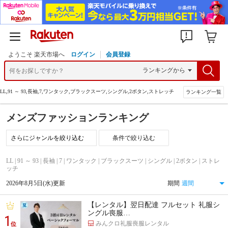
ようこそ 楽天市場へ
ログイン
会員登録
LL,91 ～ 93,長袖,7,ワンタック,ブラックスーツ,シングル,2ボタン,ストレッチ
ランキング一覧
メンズファッションランキング
条件で絞り込む
LL | 91 ～ 93 | 長袖 | 7 | ワンタック | ブラックスーツ | シングル | 2ボタン | ストレ
ッチ
2026年8月5日(水)更新
期間
【レンタル】翌日配達 フルセット 礼服シ
ングル喪服…
1
みんクロ礼服喪服レンタル
位