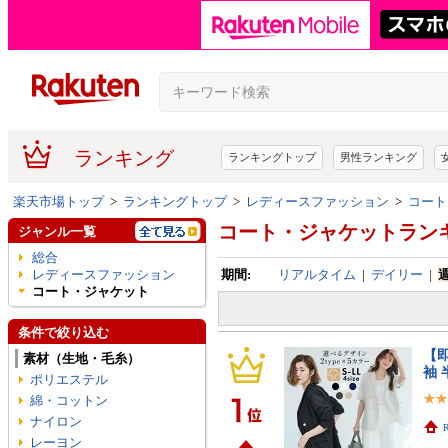
ランキング
ランキングトップ
男性ランキング
楽天市場トップ
>
ランキングトップ
>
レディースファッション
>
コート
コート・ジャケットラン
ジャンル一覧
総合
レディースファッション
期間:
リアルタイム
|
デイリー
|
コート・ジャケット
条件で絞り込む
【
素材（生地・毛糸）
袖
ポリエステル
綿・コットン
ナイロン
レーヨン