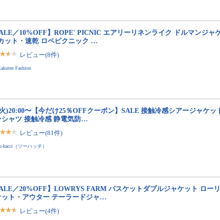
ALE／10%OFF】ROPE' PICNIC エアリーリネンライク ドルマンジ
カット・速乾 ロペピクニック …
レビュー(8件)
akuten Fashion
4(火)20:00〜【今だけ25％OFFクーポン】SALE 接触冷感シアージャケッ
ーシャツ 接触冷感 静電気防…
レビュー(81件)
tu-hacci（ツーハッチ）
ALE／20%OFF】LOWRYS FARM バスケットダブルジャケット ロー
ケット・アウター テーラードジャ…
レビュー(4件)