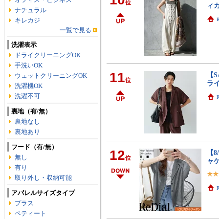
位
ィ
ナチュラル
キレカジ
R
一覧で見る
洗濯表示
ドライクリーニングOK
手洗いOK
11
【S
ウェットクリーニングOK
位
ラ
洗濯機OK
洗濯不可
R
裏地（有/無）
裏地なし
裏地あり
フード（有/無）
12
【8
無し
位
ャケ
有り
取り外し・収納可能
アパレルサイズタイプ
プラス
ペティート