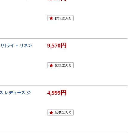
9,570円
ORTあり]ライト リネン
4,999円
プス レディース ジ