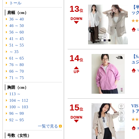
トール
13
【
位
ック
肩幅（cm）
36 ～ 40
46 ～ 50
56 ～ 60
41 ～ 45
51 ～ 55
～ 35
14
【S
61 ～ 65
位
ュジ
76 ～ 80
66 ～ 70
71 ～ 75
胸囲（cm）
113 ～
104 ～ 112
15
VI
100 ～ 103
位
ト
96 ～ 99
92 ～ 95
一覧で見る
R
号数（女性）