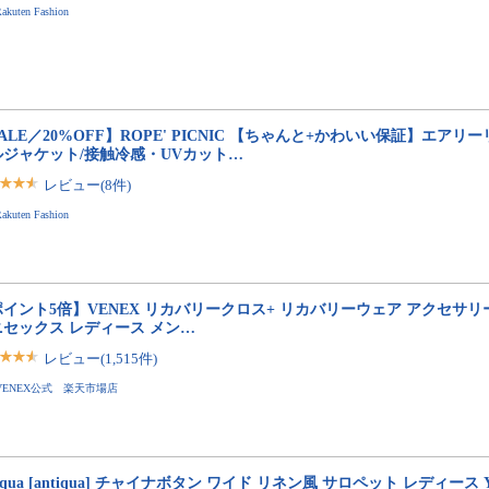
akuten Fashion
ALE／20%OFF】ROPE' PICNIC 【ちゃんと+かわいい保証】エアリ
ルジャケット/接触冷感・UVカット…
レビュー(8件)
akuten Fashion
イント5倍】VENEX リカバリークロス+ リカバリーウェア アクセサリ
ニセックス レディース メン…
レビュー(1,515件)
VENEX公式 楽天市場店
tiqua [antiqua] チャイナボタン ワイド リネン風 サロペット レディース Y