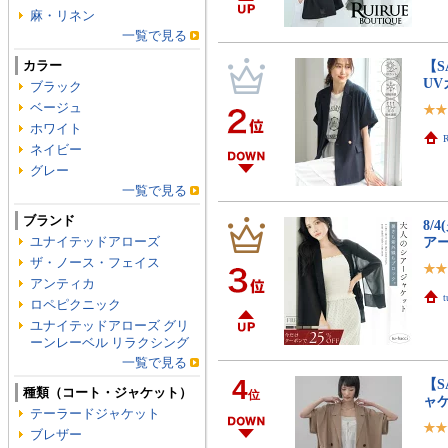
麻・リネン
一覧で見る
カラー
【S
UV
ブラック
ベージュ
ホワイト
R
ネイビー
グレー
一覧で見る
ブランド
8/
ユナイテッドアローズ
ア
ザ・ノース・フェイス
アンティカ
ロペピクニック
ユナイテッドアローズ グリ
ーンレーベル リラクシング
一覧で見る
4
【S
種類（コート・ジャケット）
位
ャ
テーラードジャケット
ブレザー