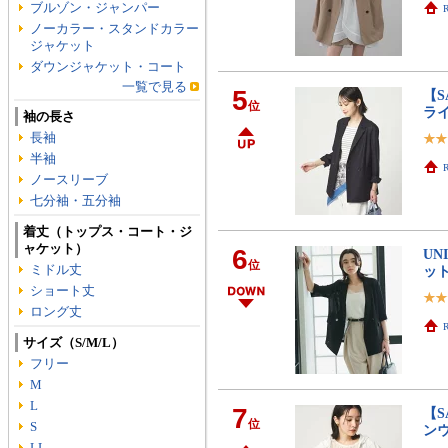
ブルゾン・ジャンパー
R
ノーカラー・スタンドカラー
ジャケット
ダウンジャケット・コート
一覧で見る
5
【S
位
ライ
袖の長さ
長袖
半袖
R
ノースリーブ
七分袖・五分袖
着丈（トップス・コート・ジ
ャケット）
6
UN
位
ミドル丈
ッ
ショート丈
ロング丈
R
サイズ（S/M/L）
フリー
M
L
7
【S
位
S
ンウ
LL