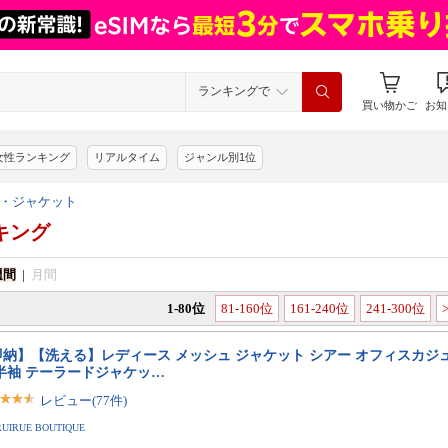
ランキングで
買い物かご
お知
女性ランキング
リアルタイム
ジャンル別1位
・ジャケット
キング
週間
|
月間
1-80位
81-160位
161-240位
241-300位
即納】【洗える】レディース メッシュ ジャケット シアー オフィスカジュ
 半袖 テーラードジャケッ…
レビュー(77件)
RUIRUE BOUTIQUE