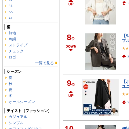
R
3L
SS
4L
柄
無地
8
【S
刺繍
位
ブ
ストライプ
チェック
ロゴ
R
一覧で見る
シーズン
春
9
【ポ
秋
位
ユ
夏
冬
オールシーズン
テイスト（ファッション）
カジュアル
シンプル
10
an
オフィス・ビジネス