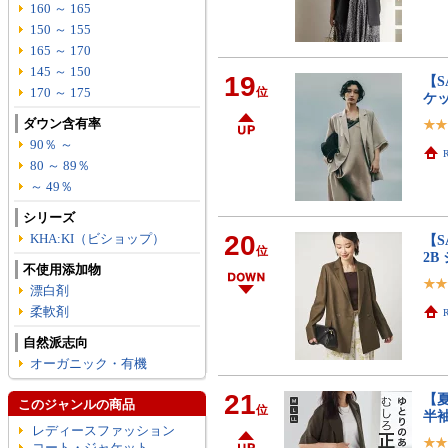
160 ～ 165
150 ～ 155
165 ～ 170
145 ～ 150
19
【S
170 ～ 175
位
ケ
ダウン含有率
90％ ～
R
80 ～ 89％
～ 49％
シリーズ
20
KHA:KI（ビショップ）
【S
位
2B
不使用添加物
漂白剤
柔軟剤
R
自然派志向
オーガニック・有機
21
【
このジャンルの商品
位
半
レディースファッション
コート・ジャケット