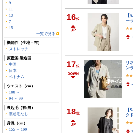
9
11
16
13
【S
位
ー
7
15
一覧で見る
R
機能性（生地・布）
ストレッチ
原産国/製造国
17
リ
中国
位
ンラ
日本
ベトナム
ウエスト（cm）
100 ～
94 ～ 99
裏起毛（有/無）
18
【S
位
裏起毛なし
ク
身長（cm）
155 ～ 160
R