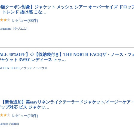
半額クーポン対象】ジャケット メッシュ シアー オーバーサイズ ドロッ
 トレンド 抜け感 こな…
レビュー(88件)
La-gemme（ラジエム）
ALE 40%OFF】◇【収納袋付き】THE NORTH FACE(ザ・ノース・フ
ャケット 3WAY レディース トッ…
WOODY HOUSE／ウッディーハウス
S 【新色追加】美easyリネンライクテーラードジャケット/イージーケ
アップ対応 ビス ジャケッ…
レビュー(26件)
akuten Fashion