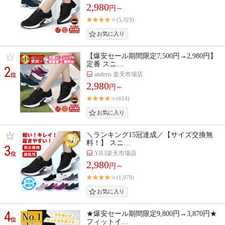
2,980
円～
(5,323)
【爆安セール期間限定7,500円→2,980円】
定番 スニ…
2
anderis 楽天市場店
位
2,980
円～
(614)
＼ランキング15冠達成／【サイズ交換無
料！】 スニ…
3
YILI楽天市場店
位
2,980
円～
(1,079)
4
★爆安セール期間限定9,800円→3,870円★
位
フィットイ…