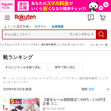
ようこそ 楽天市場へ
ログイン
会員登録
,カジュアル,レースアップ,シープスキン,屋内屋外兼用,シンプル,オールシーズン
ランキング一覧
靴ランキング
条件で絞り込む
4E ～ | レッド | カジュアル | レースアップ | シープスキン | 屋内屋外兼用 | シンプ
ル | オールシーズン
2026年8月5日(水)更新
期間
【爆安セール期間限定7,500円→3,320円】
定番 スニ…
1
TGASS SHOP
位