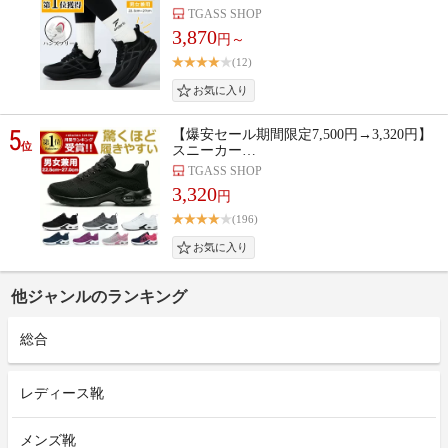
TGASS SHOP
3,870
円～
(12)
5
【爆安セール期間限定7,500円→3,320円】
位
スニーカー…
TGASS SHOP
3,320
円
(196)
他ジャンルのランキング
総合
レディース靴
メンズ靴