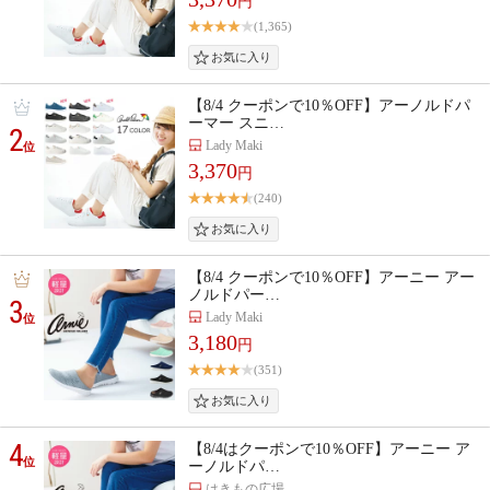
円
(1,365)
【8/4 クーポンで10％OFF】アーノルドパ
ーマー スニ…
2
Lady Maki
位
3,370
円
(240)
【8/4 クーポンで10％OFF】アーニー アー
ノルドパー…
3
Lady Maki
位
3,180
円
(351)
4
【8/4はクーポンで10％OFF】アーニー ア
位
ーノルドパ…
はきもの広場