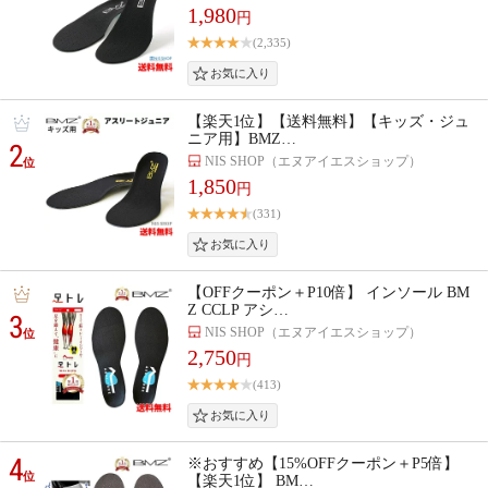
1,980
円
(2,335)
【楽天1位】【送料無料】【キッズ・ジュ
ニア用】BMZ…
2
NIS SHOP（エヌアイエスショップ）
位
1,850
円
(331)
【OFFクーポン＋P10倍】 インソール BM
Z CCLP アシ…
3
NIS SHOP（エヌアイエスショップ）
位
2,750
円
(413)
4
※おすすめ【15%OFFクーポン＋P5倍】
位
【楽天1位】 BM…