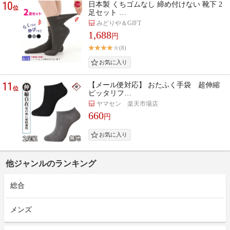
10
日本製 くちゴムなし 締め付けない 靴下 2
位
足セット …
みどりや＆GIFT
1,688
円
(8)
11
【メール便対応】 おたふく手袋 超伸縮
位
ピッタリフ…
ヤマセン 楽天市場店
660
円
他ジャンルのランキング
総合
メンズ