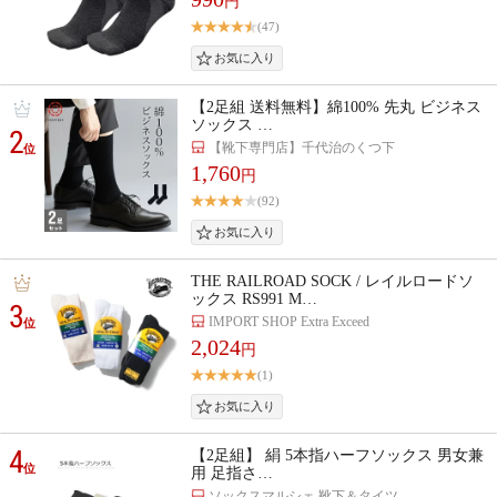
円
(47)
【2足組 送料無料】綿100% 先丸 ビジネス
ソックス …
2
【靴下専門店】千代治のくつ下
位
1,760
円
(92)
THE RAILROAD SOCK / レイルロードソ
ックス RS991 M…
3
IMPORT SHOP Extra Exceed
位
2,024
円
(1)
4
【2足組】 絹 5本指ハーフソックス 男女兼
位
用 足指さ…
ソックスマルシェ 靴下＆タイツ