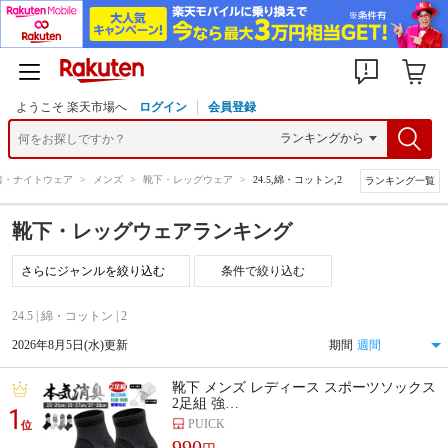
ようこそ 楽天市場へ
ログイン
会員登録
着・ナイトウェア
>
メンズ
>
靴下・レッグウェア
>
24.5,綿・コットン,2
ランキング一覧
靴下・レッグウェアランキング
条件で絞り込む
24.5 | 綿・コットン | 2
2026年8月5日(水)更新
期間
靴下 メンズ レディース スポーツソックス
2足組 強…
1
PUICK
位
990