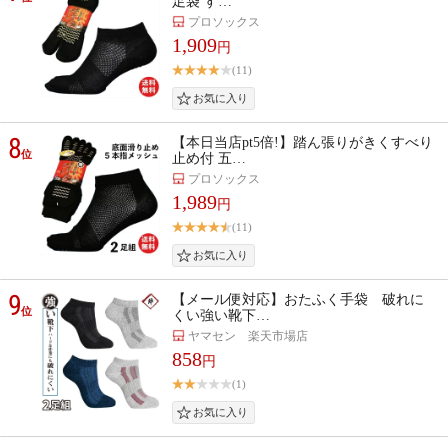
足袋 す…
プロソックス
1,909
円
(11)
8
【本日当店pt5倍!】踏ん張りがきくすべり
位
止め付 五…
プロソックス
1,989
円
(11)
9
【メール便対応】おたふく手袋 破れに
位
くい強い靴下…
ヤマセン 楽天市場店
858
円
(1)