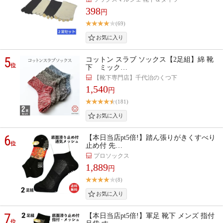
398
円
(69)
5
コットン スラブ ソックス【2足組】綿 靴
位
下 ミック…
【靴下専門店】千代治のくつ下
1,540
円
(181)
6
【本日当店pt5倍!】踏ん張りがきくすべり
位
止め付 先…
プロソックス
1,889
円
(8)
7
【本日当店pt5倍!】軍足 靴下 メンズ 指付
位