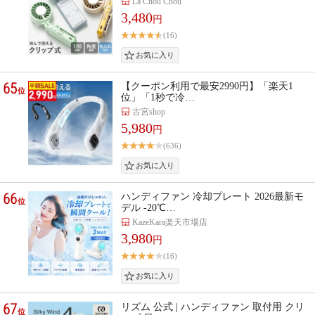
La Chou Chou
3,480
円
(16)
65
【クーポン利用で最安2990円】「楽天1
位
位」「1秒で冷…
古宮shop
5,980
円
(636)
66
ハンディファン 冷却プレート 2026最新モ
位
デル -20℃…
KazeKara楽天市場店
3,980
円
(16)
67
リズム 公式 | ハンディファン 取付用 クリ
位