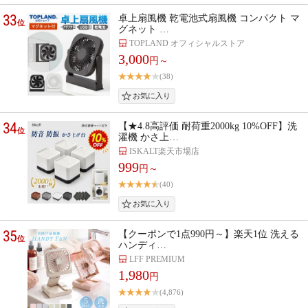
33
卓上扇風機 乾電池式扇風機 コンパクト マ
位
グネット …
TOPLAND オフィシャルストア
3,000
円～
(38)
34
【★4.8高評価 耐荷重2000kg 10%OFF】洗
位
濯機 かさ上…
ISKALT楽天市場店
999
円～
(40)
35
【クーポンで1点990円～】楽天1位 洗える
位
ハンディ…
LFF PREMIUM
1,980
円
(4,876)