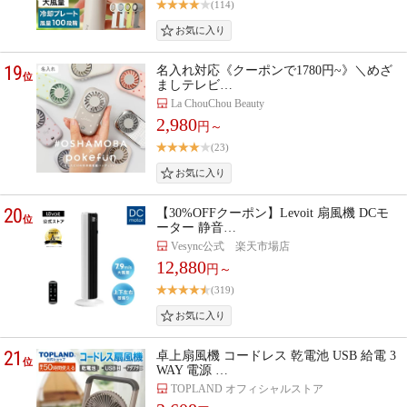
(114)
19
名入れ対応《クーポンで1780円~》＼めざ
位
ましテレビ…
La ChouChou Beauty
2,980
円～
(23)
20
【30%OFFクーポン】Levoit 扇風機 DCモ
位
ーター 静音…
Vesync公式 楽天市場店
12,880
円～
(319)
21
卓上扇風機 コードレス 乾電池 USB 給電 3
位
WAY 電源 …
TOPLAND オフィシャルストア