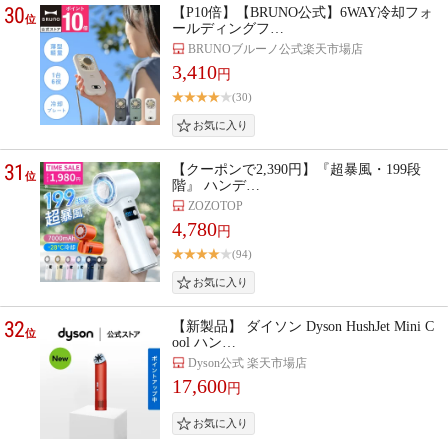
30
【P10倍】【BRUNO公式】6WAY冷却フォ
位
ールディングフ…
BRUNOブルーノ公式楽天市場店
3,410
円
(30)
31
【クーポンで2,390円】『超暴風・199段
位
階』 ハンデ…
ZOZOTOP
4,780
円
(94)
32
【新製品】 ダイソン Dyson HushJet Mini C
位
ool ハン…
Dyson公式 楽天市場店
17,600
円