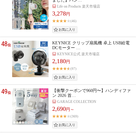
ました】ハン…
Life on Products 楽天市場店
3,278
円
(46)
48
KEYNICE クリップ扇風機 卓上 USB給電
位
DCモーター …
KEYNICE公式 楽天市場店
2,180
円
(97)
49
【衝撃クーポンで960円〜】ハンディファ
位
ン 2026 首…
GARAGE COLLECTION
2,690
円～
(369)