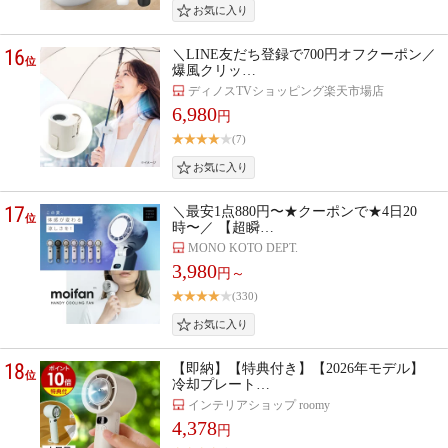
16
＼LINE友だち登録で700円オフクーポン／
位
爆風クリッ…
ディノスTVショッピング楽天市場店
6,980
円
(7)
17
＼最安1点880円〜★クーポンで★4日20
位
時〜／ 【超瞬…
MONO KOTO DEPT.
3,980
円～
(330)
18
【即納】【特典付き】【2026年モデル】
位
冷却プレート…
インテリアショップ roomy
4,378
円