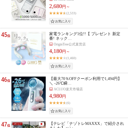
2,680
円～
(2,533)
45
家電ランキング1位!!【 プレゼント 新定
位
番! ネック…
OriginTree公式直営店
4,180
円～
(1,460)
46
【最大70％OFFクーポン利用で1,494円】
位
＼ ‐26℃瞬…
ACLUO楽天市場店
4,980
円
(6)
47
【テレビ「ナゾトレMAXXX」で紹介され
位