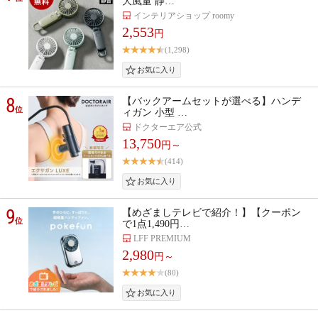
大風量 静…
インテリアショップ roomy
2,553
円
(1,298)
8
【バックアームセットが選べる】ハンデ
位
ィガン 小型 …
ドクターエア公式
13,750
円～
(414)
9
【めざましテレビで紹介！】【クーポン
位
で1点1,490円…
LFF PREMIUM
2,980
円～
(80)