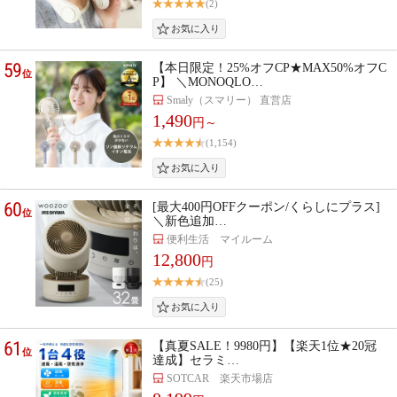
(2)
59
【本日限定！25%オフCP★MAX50%オフC
位
P】 ＼MONOQLO…
Smaly（スマリー） 直営店
1,490
円～
(1,154)
60
[最大400円OFFクーポン/くらしにプラス]
位
＼新色追加…
便利生活 マイルーム
12,800
円
(25)
61
【真夏SALE！9980円】【楽天1位★20冠
位
達成】セラミ…
SOTCAR 楽天市場店