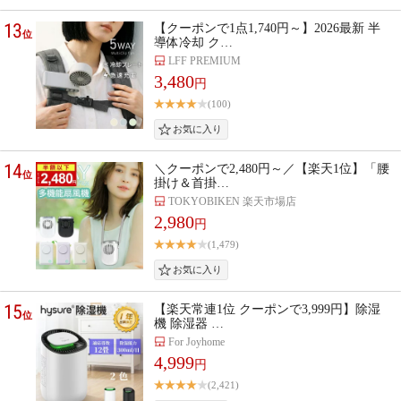
13
【クーポンで1点1,740円～】2026最新 半
位
導体冷却 ク…
LFF PREMIUM
3,480
円
(100)
14
＼クーポンで2,480円～／【楽天1位】「腰
位
掛け＆首掛…
TOKYOBIKEN 楽天市場店
2,980
円
(1,479)
15
【楽天常連1位 クーポンで3,999円】除湿
位
機 除湿器 …
For Joyhome
4,999
円
(2,421)