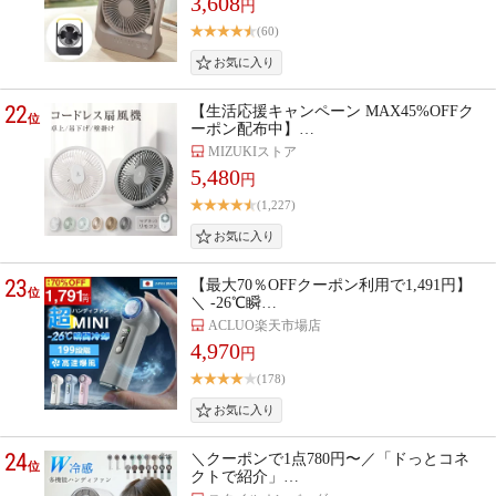
3,608
円
(60)
22
【生活応援キャンペーン MAX45%OFFク
位
ーポン配布中】…
MIZUKIストア
5,480
円
(1,227)
23
【最大70％OFFクーポン利用で1,491円】
位
＼ ‐26℃瞬…
ACLUO楽天市場店
4,970
円
(178)
24
＼クーポンで1点780円〜／「ドっとコネ
位
クトで紹介」…