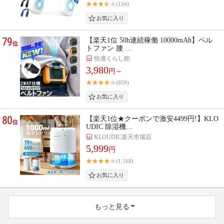
(134)
79
【楽天1位 50h連続稼働 10000mAh】ベル
位
トファン 腰 …
快適くらし館
3,980
円～
(859)
80
【楽天1位★クーポンで激安4499円!】KLO
位
UDIC 除湿機…
KLOUDIC楽天市場店
5,999
円
(1,168)
もっと見る