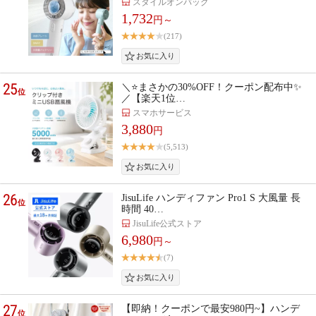
スタイルオンバッグ
1,732
円～
(217)
25
＼⭐まさかの30%OFF！クーポン配布中✨
位
／【楽天1位…
スマホサービス
3,880
円
(5,513)
26
JisuLife ハンディファン Pro1 S 大風量 長
位
時間 40…
JisuLife公式ストア
6,980
円～
(7)
27
【即納！クーポンで最安980円~】ハンデ
位