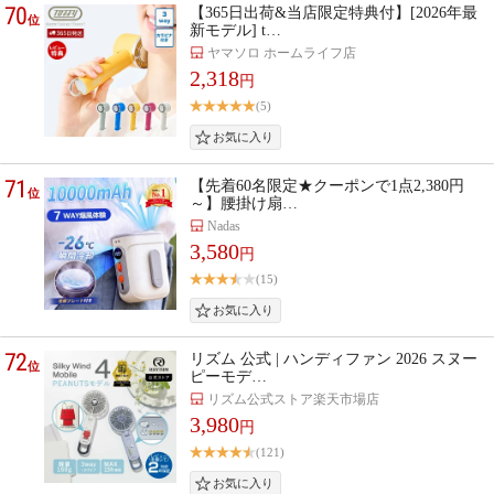
70
【365日出荷&当店限定特典付】[2026年最
位
新モデル] t…
ヤマソロ ホームライフ店
2,318
円
(5)
71
【先着60名限定★クーポンで1点2,380円
位
～】腰掛け扇…
Nadas
3,580
円
(15)
72
リズム 公式 | ハンディファン 2026 スヌー
位
ピーモデ…
リズム公式ストア楽天市場店
3,980
円
(121)