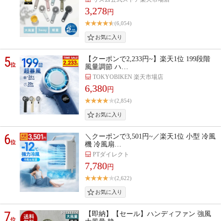
3,278
円
(6,054)
5
【クーポンで2,233円~】楽天1位 199段階
位
風量調節 ハ…
TOKYOBIKEN 楽天市場店
6,380
円
(2,854)
6
＼クーポンで3,501円~／楽天1位 小型 冷風
位
機 冷風扇…
PTダイレクト
7,780
円
(2,622)
7
【即納】【セール】ハンディファン 強風
位