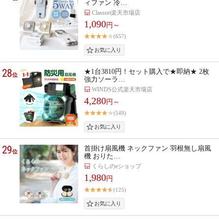
ィファン 冷…
Classort楽天市場店
1,090
円～
(657)
28
★1台3810円！セット購入で★即納★ 2枚
位
強力ソーラ…
WINDS公式楽天市場店
4,280
円～
(549)
29
首掛け扇風機 ネックファン 羽根無し扇風
位
機 おりた…
くらしのeショップ
1,980
円
(125)