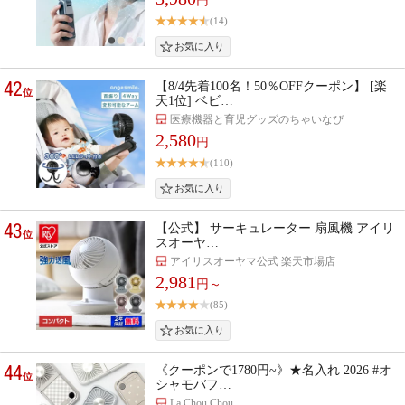
円
(14)
42
【8/4先着100名！50％OFFクーポン】 [楽
位
天1位] ベビ…
医療機器と育児グッズのちゃいなび
2,580
円
(110)
43
【公式】 サーキュレーター 扇風機 アイリ
位
スオーヤ…
アイリスオーヤマ公式 楽天市場店
2,981
円～
(85)
44
《クーポンで1780円~》★名入れ 2026 #オ
位
シャモバフ…
La Chou Chou