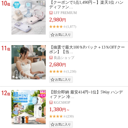
10
【クーポンで1点1,490円～】楽天1位 ハン
位
ディファン…
LFF PREMIUM
2,980
円
(1,877)
11
【抽選で最大100％Pバック＋13％OFFクー
位
ポン】【当…
良品ショップ
2,680
円
(1,230)
12
【部分即納 最安414円~1位】5Way ハンデ
位
ィファン 冷…
KGCSHOP
1,380
円～
(230)