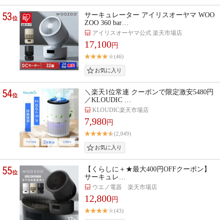
53
サーキュレーター アイリスオーヤマ WOO
位
ZOO 360 bar…
アイリスオーヤマ公式 楽天市場店
17,100
円
(46)
54
＼楽天1位常連 クーポンで限定激安5480円
位
／KLOUDIC …
KLOUDIC楽天市場店
7,980
円
(2,049)
55
【くらしに＋★最大400円OFFクーポン】
位
サーキュレ…
ウエノ電器 楽天市場店
12,800
円
(43)