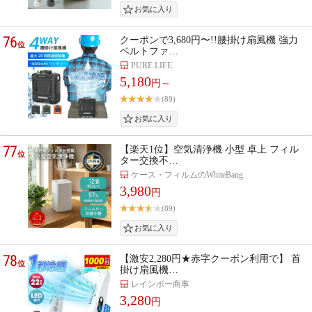
76
クーポンで3,680円〜!!腰掛け扇風機 強力
位
ベルトファ…
PURE LIFE
5,180
円～
(89)
77
【楽天1位】空気清浄機 小型 卓上 フィル
位
ター交換不…
ケース・フィルムのWhiteBang
3,980
円
(89)
78
【激安2,280円★赤字クーポン利用で】 首
位
掛け扇風機…
レインボー商事
3,280
円