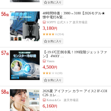
56
48時間特価：3980→3180【2026モデル★
位
懐中電灯&緊…
SOPPY 公式ストア 楽天市場店
3,180
円
(314)
57
【-19.6℃圧倒冷風！199段階ジェットファ
位
ン】 4WAY …
Viaura
4,500
円
(10)
58
2026夏 アイファン カラー アイス2 IF-COI
位
C26 エレ…
Keisui＆Co 楽天市場店
6,160
円