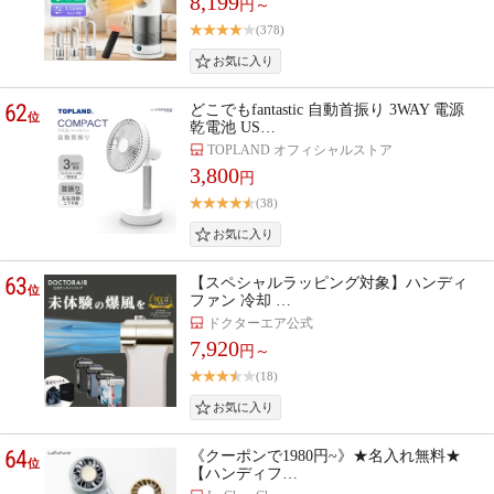
8,199
円～
(378)
62
どこでもfantastic 自動首振り 3WAY 電源
位
乾電池 US…
TOPLAND オフィシャルストア
3,800
円
(38)
63
【スペシャルラッピング対象】ハンディ
位
ファン 冷却 …
ドクターエア公式
7,920
円～
(18)
64
《クーポンで1980円~》★名入れ無料★
位
【ハンディフ…