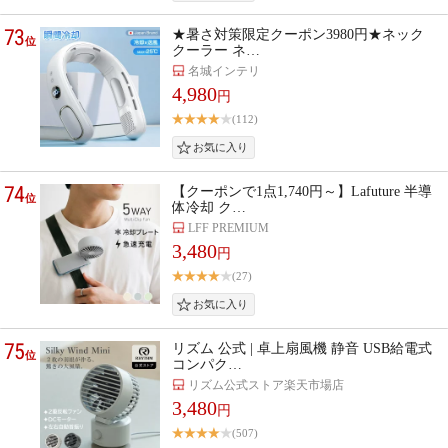
73
★暑さ対策限定クーポン3980円★ネック
位
クーラー ネ…
名城インテリ
4,980
円
(112)
74
【クーポンで1点1,740円～】Lafuture 半導
位
体冷却 ク…
LFF PREMIUM
3,480
円
(27)
75
リズム 公式 | 卓上扇風機 静音 USB給電式
位
コンパク…
リズム公式ストア楽天市場店
3,480
円
(507)