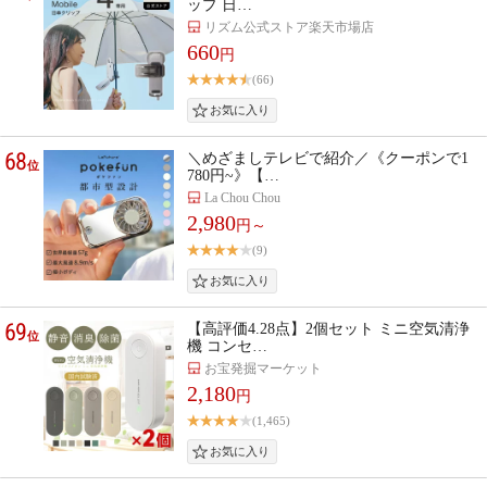
ップ 日…
リズム公式ストア楽天市場店
660
円
(66)
68
＼めざましテレビで紹介／《クーポンで1
位
780円~》【…
La Chou Chou
2,980
円～
(9)
69
【高評価4.28点】2個セット ミニ空気清浄
位
機 コンセ…
お宝発掘マーケット
2,180
円
(1,465)