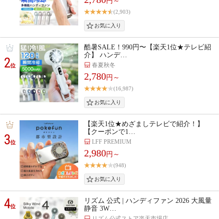
円～
(2,903)
酷暑SALE！990円〜【楽天1位★テレビ紹
介】 ハンデ…
2
春夏秋冬
位
2,780
円～
(16,987)
【楽天1位★めざましテレビで紹介！】
【クーポンで1…
3
LFF PREMIUM
位
2,980
円～
(948)
4
リズム 公式 | ハンディファン 2026 大風量
位
静音 3W…
リズム公式ストア楽天市場店