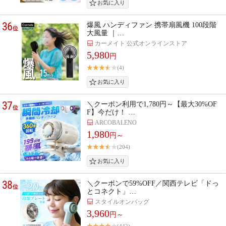
36
爆風 ハンディファン 携帯扇風機 100段階
位
大風量 ｜…
カーメイト 公式オンラインストア
5,980
円
(4)
37
＼クーポン利用で1,780円～【最大30%OF
位
F】今だけ！ …
ARCOBALENO
1,980
円～
(204)
38
＼クーポンで59%OFF／関西テレビ「ドっ
位
とコネクト」…
スタイルオンバッグ
3,960
円～