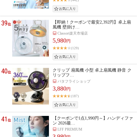
(442)
39
【即納！クーポンで最安2,392円】卓上扇
位
風機 壁掛け…
Classort楽天市場店
5,980
円
(129)
40
クリップ 扇風機 小型 卓上扇風機 静音 ク
位
リップフ…
バタフライショップ
3,880
円
(187)
41
【クーポンで1点1,990円～】ハンディファ
位
ン 2026最…
LFF PREMIUM
3,980