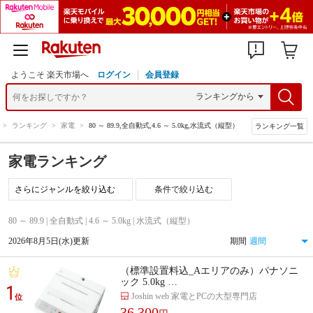
ようこそ 楽天市場へ
ログイン
会員登録
>
ランキング
>
家電
>
80 ～ 89.9,全自動式,4.6 ～ 5.0kg,水流式（縦型）
ランキング一覧
家電ランキング
条件で絞り込む
80 ～ 89.9 | 全自動式 | 4.6 ～ 5.0kg | 水流式（縦型）
2026年8月5日(水)更新
期間
（標準設置料込_Aエリアのみ）パナソニ
ック 5.0kg …
1
Joshin web 家電とPCの大型専門店
位
36,300