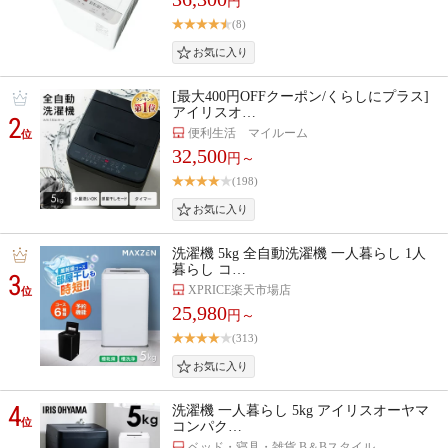
円
(8)
[最大400円OFFクーポン/くらしにプラス]
アイリスオ…
2
便利生活 マイルーム
位
32,500
円～
(198)
洗濯機 5kg 全自動洗濯機 一人暮らし 1人
暮らし コ…
3
XPRICE楽天市場店
位
25,980
円～
(313)
4
洗濯機 一人暮らし 5kg アイリスオーヤマ
位
コンパク…
ベッド・寝具・雑貨 B＆Bスタイル