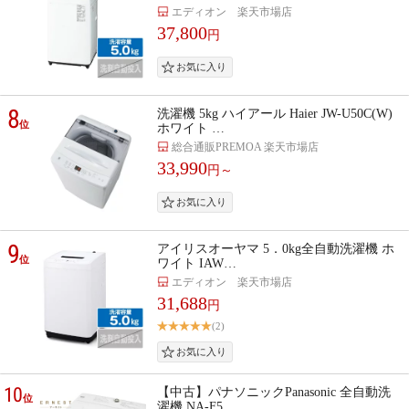
エディオン 楽天市場店
37,800
円
8
洗濯機 5kg ハイアール Haier JW-U50C(W)
位
ホワイト …
総合通販PREMOA 楽天市場店
33,990
円～
9
アイリスオーヤマ 5．0kg全自動洗濯機 ホ
位
ワイト IAW…
エディオン 楽天市場店
31,688
円
(2)
10
【中古】パナソニックPanasonic 全自動洗
位
濯機 NA-F5…