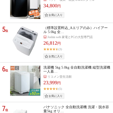
34,800
円
5
（標準設置料込_Aエリアのみ）ハイアー
位
ル 5.0kg 全…
Joshin web 家電とPCの大型専門店
26,812
円
(3)
6
洗濯機 5kg 5.0kg 全自動洗濯機 縦型洗濯機
位
一人暮…
リコメン堂生活館
23,999
円
(5)
7
パナソニック 全自動洗濯機 洗濯・脱水容
位
量5kg オリ…