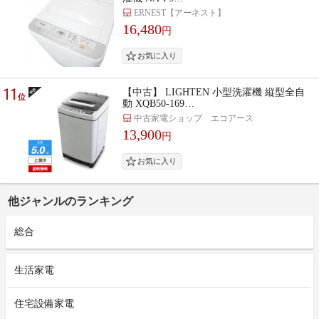
ERNEST【アーネスト】
16,480
円
11
【中古】 LIGHTEN 小型洗濯機 縦型全自
位
動 XQB50-169…
中古家電ショップ エコアース
13,900
円
他ジャンルのランキング
総合
生活家電
住宅設備家電