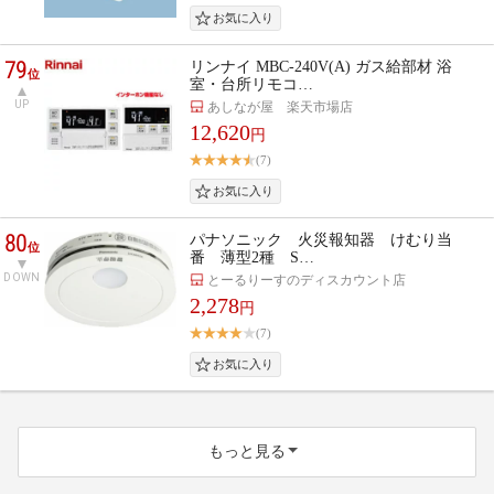
79
リンナイ MBC-240V(A) ガス給部材 浴
位
室・台所リモコ…
UP
あしなが屋 楽天市場店
12,620
円
(7)
80
パナソニック 火災報知器 けむり当
位
番 薄型2種 S…
DOWN
とーるりーすのディスカウント店
2,278
円
(7)
もっと見る