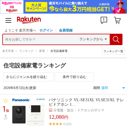
ようこそ 楽天市場へ
ログイン
会員登録
楽天市場
>
ランキング
>
家電
>
住宅設備家電
ランキング一覧
住宅設備家電ランキング
条件で絞り込む
2026年8月5日(水)更新
期間
パナソニック VL-SE31XL VLSE31XL テレ
ビドアホン 1…
1
分電盤・架台・ドアホンのザイマ
位
12,080
円
UP
(22)