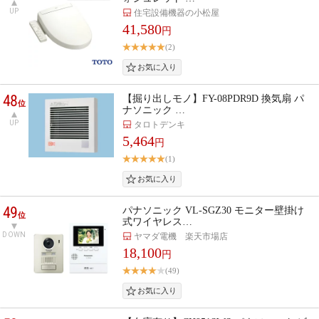
UP
住宅設備機器の小松屋
41,580
円
(2)
48
【掘り出しモノ】FY-08PDR9D 換気扇 パ
位
ナソニック …
UP
タロトデンキ
5,464
円
(1)
49
パナソニック VL-SGZ30 モニター壁掛け
位
式ワイヤレス…
DOWN
ヤマダ電機 楽天市場店
18,100
円
(49)