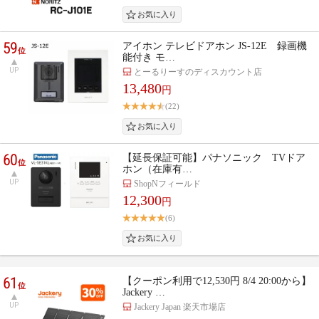
59
アイホン テレビドアホン JS-12E 録画機
位
能付き モ…
UP
とーるりーすのディスカウント店
13,480
円
(22)
60
【延長保証可能】パナソニック TVドア
位
ホン（在庫有…
UP
ShopNフィールド
12,300
円
(6)
61
【クーポン利用で12,530円 8/4 20:00から】
位
Jackery …
UP
Jackery Japan 楽天市場店