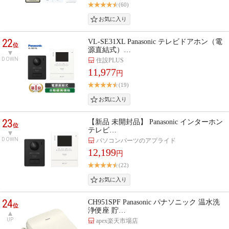
(60)
22
VL-SE31XL Panasonic テレビドアホン（電
位
源直結式）…
DOWN
住設PLUS
11,977
円
(19)
23
【新品 未開封品】 Panasonic インターホン
位
テレビ…
DOWN
パソコンパーツのアプライド
12,199
円
(22)
24
CH951SPF Panasonic パナソニック 温水洗
位
浄便座 貯…
UP
apex楽天市場店