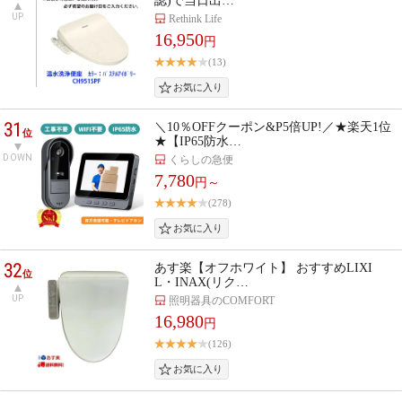
認)で当日出…
UP
Rethink Life
16,950
円
(13)
31
＼10％OFFクーポン&P5倍UP!／★楽天1位
位
★【IP65防水…
DOWN
くらしの急便
7,780
円～
(278)
32
あす楽【オフホワイト】 おすすめLIXI
位
L・INAX(リク…
UP
照明器具のCOMFORT
16,980
円
(126)