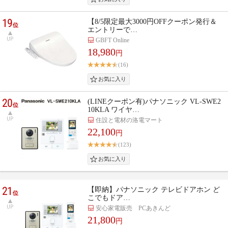
19
【8/5限定最大3000円OFFクーポン発行＆
位
エントリーで…
UP
GBFT Online
18,980
円
(16)
20
(LINEクーポン有)パナソニック VL-SWE2
位
10KLA ワイヤ…
UP
住設と電材の洛電マート
22,100
円
(123)
21
【即納】パナソニック テレビドアホン ど
位
こでもドア…
UP
安心家電販売 PCあきんど
21,800
円