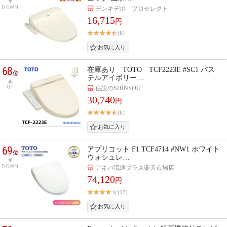
DOWN
デンキデポ プロセレクト
16,715
円
(6)
68
在庫あり TOTO TCF2223E #SC1 パス
位
テルアイボリー…
UP
住設のSHINSOU
30,740
円
(6)
69
アプリコット F1 TCF4714 #NW1 ホワイト
位
ウォシュレ…
DOWN
アキバ流通プラス楽天市場店
74,120
円
(17)