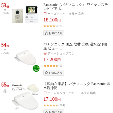
53
Panasonic（パナソニック） ワイヤレステ
位
レビドアホ…
DOWN
ケーズデンキ 楽天市場店
18,100
円
(27)
54
パナソニック 便座 取替 交換 温水洗浄便
位
座 ビュー…
DOWN
ディーショップワン
17,200
円
(13)
55
【即納在庫品】 パナソニック Panasonic 温
位
水洗浄便…
UP
ホームセンターバロー 楽天市場店
17,100
円
(204)