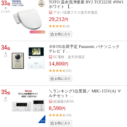
33
TOTO 温水洗浄便座 BV2 TCF2223E #NW1
位
ホワイト 【…
DOWN
アキバ流通プラス楽天市場店
29,212
円
(6)
34
※8/191出荷予定 Panasonic パナソニック
位
テレビ ド…
UP
EC電材 楽天市場店
14,800
円
(32)
35
＼ランキング1位受賞／ MBC-155V(A) マ
位
ルチセット …
UP
給湯器のKNS
8,590
円
(16)