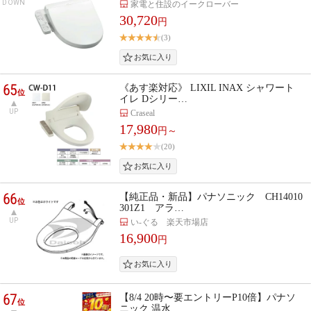
DOWN
家電と住設のイークローバー
30,720
円
(3)
65
《あす楽対応》 LIXIL INAX シャワート
位
イレ Dシリー…
UP
Craseal
17,980
円～
(20)
66
【純正品・新品】パナソニック CH14010
位
301Z1 アラ…
UP
い-ぐる 楽天市場店
16,900
円
67
【8/4 20時〜要エントリーP10倍】パナソ
位
ニック 温水…