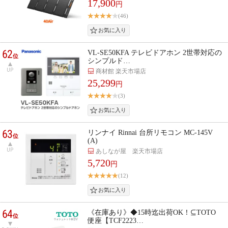
17,900
円
(46)
62
VL-SE50KFA テレビドアホン 2世帯対応の
位
シンプルド…
UP
商材館 楽天市場店
25,299
円
(3)
63
リンナイ Rinnai 台所リモコン MC-145V
位
(A)
UP
あしなが屋 楽天市場店
5,720
円
(12)
64
《在庫あり》◆15時迄出荷OK！⊆TOTO
位
便座【TCF2223…