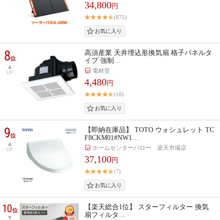
34,800
円
(875)
8
高須産業 天井埋込形換気扇 格子パネルタ
位
イプ 強制…
電材堂
UP
4,480
円
(18)
9
【即納在庫品】 TOTO ウォシュレット TC
位
F8CKM01#NW1…
ホームセンターバロー 楽天市場店
UP
37,100
円
(7)
10
【楽天総合1位】 スターフィルター 換気
位
扇フィルタ…