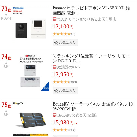
73
Panasonic テレビドアホン VL-SE31XL 録
位
画機能 電源…
DOWN
でんきサロンまてりある楽天市場店
12,100
円
(1)
74
＼ランキング1位受賞／ ノーリツ リモコ
位
ン RC-J101E…
UP
給湯器のKNS
12,950
円
(89)
75
BougeRV ソーラーパネル 太陽光パネル 10
位
0W/200W 折…
UP
BougeRV公式楽天市場店
15,980
円～
(3)