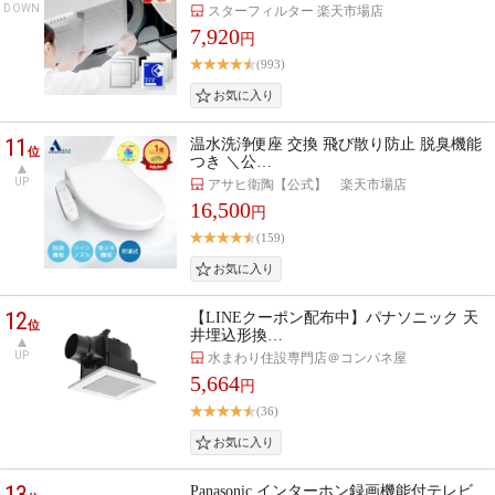
DOWN
スターフィルター 楽天市場店
7,920
円
(993)
11
温水洗浄便座 交換 飛び散り防止 脱臭機能
位
つき ＼公…
UP
アサヒ衛陶【公式】 楽天市場店
16,500
円
(159)
12
【LINEクーポン配布中】パナソニック 天
位
井埋込形換…
UP
水まわり住設専門店＠コンパネ屋
5,664
円
(36)
13
Panasonic インターホン録画機能付テレビ