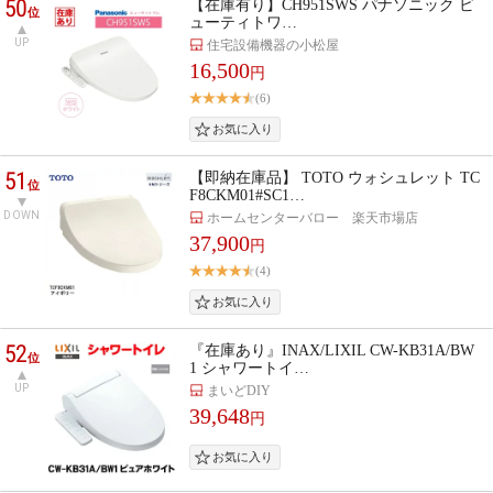
50
【在庫有り】CH951SWS パナソニック ビ
位
ューティトワ…
UP
住宅設備機器の小松屋
16,500
円
(6)
51
【即納在庫品】 TOTO ウォシュレット TC
位
F8CKM01#SC1…
DOWN
ホームセンターバロー 楽天市場店
37,900
円
(4)
52
『在庫あり』INAX/LIXIL CW-KB31A/BW
位
1 シャワートイ…
UP
まいどDIY
39,648
円