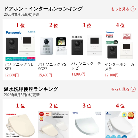
ドアホン・インターホンランキング
もっと見る
2026年8月5日(水)更新
1
2
3
4
位
位
位
位
パ​ナ​ソ​ニ​ッ​ク​ ​テ​
パ​ナ​ソ​ニ​ッ​ク​ ​V​L​-​
パ​ナ​ソ​ニ​ッ​ク​ ​V​S​-​
イ​ン​タ​ー​ホ​ン​ ​カ​
レ​ビ​…
S​E​3​1​…
S​G​Z​2​…
メ​ラ​…
11,993円
12,080円
15,400円
12,100円
温水洗浄便座ランキング
もっと見る
2026年8月5日(水)更新
1
2
3
4
位
位
位
位