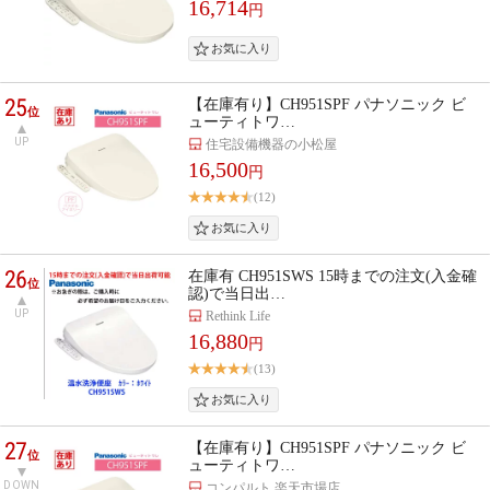
16,714
円
25
【在庫有り】CH951SPF パナソニック ビ
位
ューティトワ…
UP
住宅設備機器の小松屋
16,500
円
(12)
26
在庫有 CH951SWS 15時までの注文(入金確
位
認)で当日出…
UP
Rethink Life
16,880
円
(13)
27
【在庫有り】CH951SPF パナソニック ビ
位
ューティトワ…
DOWN
コンパルト 楽天市場店