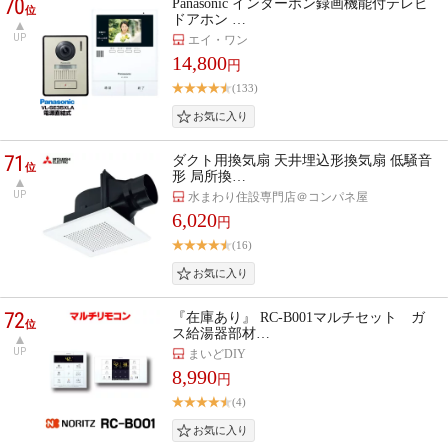
70
Panasonic インターホン録画機能付テレビ
位
ドアホン …
UP
エイ・ワン
14,800
円
(133)
71
ダクト用換気扇 天井埋込形換気扇 低騒音
位
形 局所換…
UP
水まわり住設専門店＠コンパネ屋
6,020
円
(16)
72
『在庫あり』 RC-B001マルチセット ガ
位
ス給湯器部材…
UP
まいどDIY
8,990
円
(4)