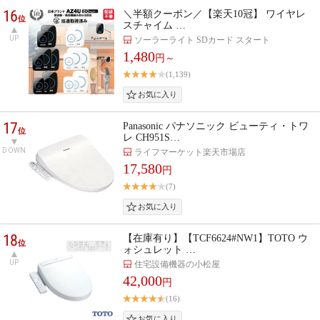
16
＼半額クーポン／【楽天10冠】 ワイヤレ
位
スチャイム …
UP
ソーラーライト SDカード スタート
1,480
円～
(1,139)
17
Panasonic パナソニック ビューティ・トワ
位
レ CH951S…
DOWN
ライフマーケット楽天市場店
17,580
円
(7)
18
【在庫有り】【TCF6624#NW1】TOTO ウ
位
ォシュレット …
UP
住宅設備機器の小松屋
42,000
円
(16)