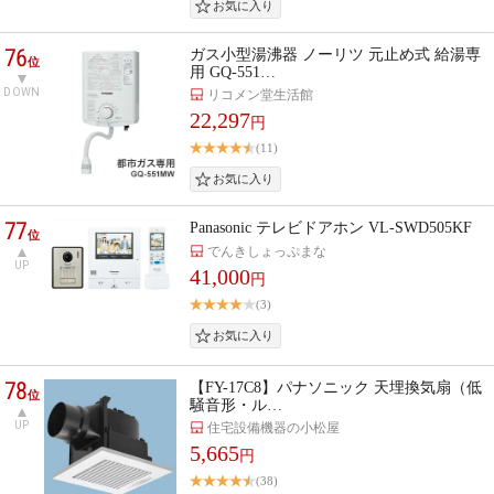
76
ガス小型湯沸器 ノーリツ 元止め式 給湯専
位
用 GQ-551…
DOWN
リコメン堂生活館
22,297
円
(11)
77
Panasonic テレビドアホン VL-SWD505KF
位
でんきしょっぷまな
UP
41,000
円
(3)
78
【FY-17C8】パナソニック 天埋換気扇（低
位
騒音形・ル…
UP
住宅設備機器の小松屋
5,665
円
(38)