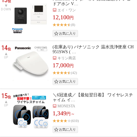
位
ドアホン V…
DOWN
エイ・ワン
12,100
円
(8)
14
(在庫あり) パナソニック 温水洗浄便座 CH
位
951SWS ( …
UP
キリン商店
17,000
円
(42)
15
＼6冠達成／【最短翌日着】 ワイヤレスチ
位
ャイム イ…
UP
MONESTA
1,349
円～
(610)