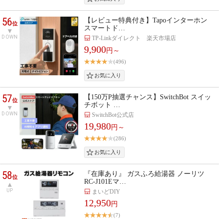
56
【レビュー特典付き】Tapoインターホン
位
スマートド…
DOWN
TP-Linkダイレクト 楽天市場店
9,900
円～
(496)
57
【150万P抽選チャンス】SwitchBot スイッ
位
チボット …
DOWN
SwitchBot公式店
19,980
円～
(286)
58
『在庫あり』 ガスふろ給湯器 ノーリツ
位
RC-J101Eマ…
UP
まいどDIY
12,950
円
(7)