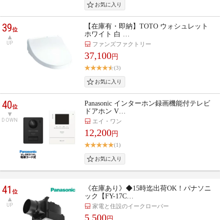
39
【在庫有・即納】TOTO ウォシュレット
位
ホワイト 白 …
UP
ファンズファクトリー
37,100
円
(3)
40
Panasonic インターホン録画機能付テレビ
位
ドアホン V…
DOWN
エイ・ワン
12,200
円
(1)
41
《在庫あり》◆15時迄出荷OK！パナソニ
位
ック【FY-17C…
UP
家電と住設のイークローバー
5,500
円