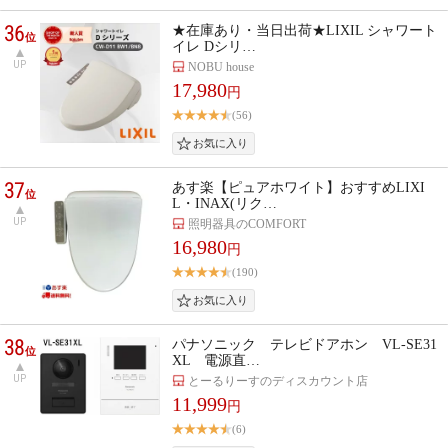
36
★在庫あり・当日出荷★LIXIL シャワート
位
イレ Dシリ…
UP
NOBU house
17,980
円
(56)
37
あす楽【ピュアホワイト】おすすめLIXI
位
L・INAX(リク…
UP
照明器具のCOMFORT
16,980
円
(190)
38
パナソニック テレビドアホン VL-SE31
位
XL 電源直…
UP
とーるりーすのディスカウント店
11,999
円
(6)