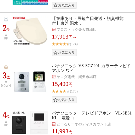
【在庫あり・最短当日発送・脱臭機能
付】東芝 温水…
2
プロストック楽天市場店
位
17,913
円～
UP
(174)
パナソニック VS-SGZ20L カラーテレビド
アホン ワイ…
3
ヤマダ電機 楽天市場店
位
15,400
円
DOWN
(178)
4
パナソニック テレビドアホン VL-SE31
位
KL 電源コ…
とーるりーすのディスカウント店
UP
11,993
円