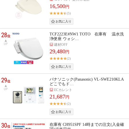
16,500
円
(5)
28
TCF2223E#NW1 TOTO 在庫有 温水洗
位
浄便座 ウォシ…
UP
建材OFF
29,480
円
(2)
29
パナソニック(Panasonic) VL-SWE210KLA
位
どこでもド…
UP
ECカレント
21,687
円
(2)
30
在庫有 CH951SPF 14時までの注文(入金確
位