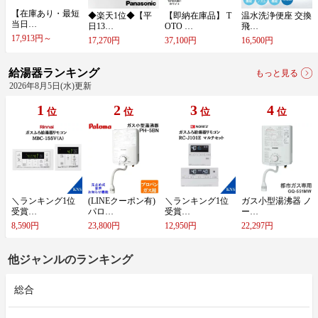
【​在​庫​あ​り​・​最​短​
◆​楽​天​1​位​◆​【​平​
【​即​納​在​庫​品​】​ ​T​
温​水​洗​浄​便​座​ ​交​換​
当​日​…
日​1​3​…
O​T​O​ ​…
​飛​…
17,913円～
17,270円
37,100円
16,500円
給湯器ランキング
もっと見る
2026年8月5日(水)更新
1
2
3
4
位
位
位
位
＼​ラ​ン​キ​ン​グ​1​位​
(​L​I​N​E​ク​ー​ポ​ン​有​)​
＼​ラ​ン​キ​ン​グ​1​位​
ガ​ス​小​型​湯​沸​器​ ​ノ​
受​賞​…
パ​ロ​…
受​賞​…
ー​…
8,590円
23,800円
12,950円
22,297円
他ジャンルのランキング
総合