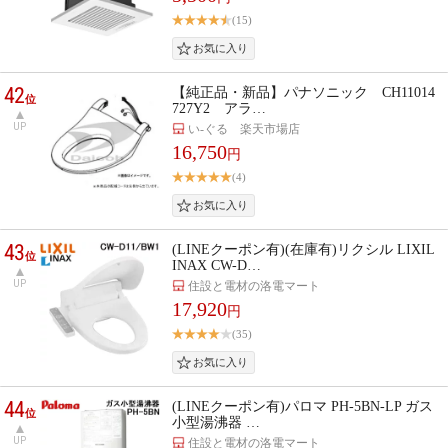
(15)
42
【純正品・新品】パナソニック CH11014
位
727Y2 アラ…
UP
い-ぐる 楽天市場店
16,750
円
(4)
43
(LINEクーポン有)(在庫有)リクシル LIXIL
位
INAX CW-D…
UP
住設と電材の洛電マート
17,920
円
(35)
44
(LINEクーポン有)パロマ PH-5BN-LP ガス
位
小型湯沸器 …
UP
住設と電材の洛電マート