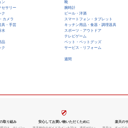
ョン
靴
クセサリー
腕時計
ンク
ビール・洋酒
・カメラ
スマートフォン・タブレット
房具・手芸
キッチン用品・食器・調理器具
香水
スポーツ・アウトドア
テレビゲーム
用品
ペット・ペットグッズ
ック
サービス・リフォーム
週間
の取り組み
安心してお買い物いただくために
楽天の
市場では、クレジッ
楽天独自のガイドラインを設け、違反がない
楽天は、すべての