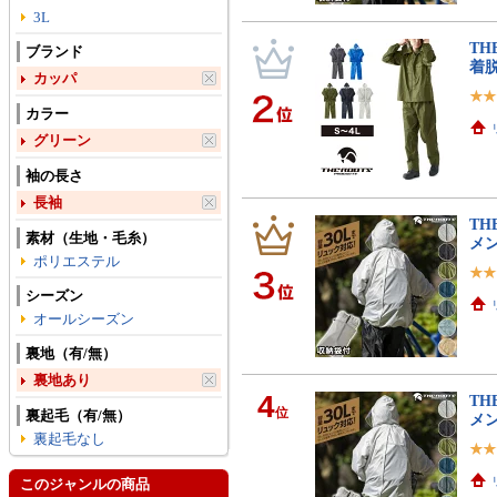
3L
TH
ブランド
着脱
カッパ
カラー
グリーン
袖の長さ
長袖
TH
素材（生地・毛糸）
メン
ポリエステル
シーズン
オールシーズン
裏地（有/無）
裏地あり
4
TH
位
裏起毛（有/無）
メン
裏起毛なし
このジャンルの商品