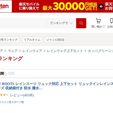
ランキングで
買い物かご
お知
女性ランキング
リアルタイム
ジャンル別1位
ア
>
ウェア
>
レインウェア
>
レインウェア上下セット
>
カッパ,グリーン
ランキング
週間
|
月間
E ROOTS レインスーツ リュック対応 上下セット リュックインレイン
ズ 収納袋付き 防水 撥水…
レビュー(483件)
リコメン堂スポーツ館