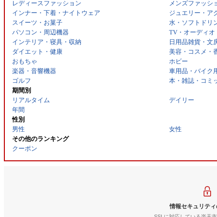
レディースファッション
メンズファッシ
インナー・下着・ナイトウェア
ジュエリー・ア
スイーツ・お菓子
水・ソフトドリ
パソコン・周辺機器
TV・オーディオ
インテリア・寝具・収納
日用品雑貨・文
ダイエット・健康
美容・コスメ・
おもちゃ
ホビー
楽器・音響機器
車用品・バイク
ゴルフ
本・雑誌・コミ
期間別
リアルタイム
デイリー
年間
性別
男性
女性
その他のランキング
クーポン
情報セキュリティ
SSLに対応している楽天