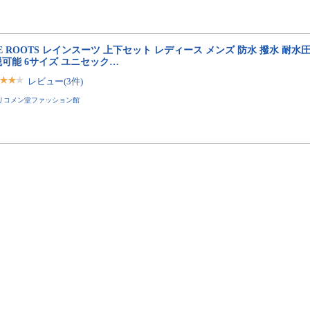
E ROOTS レインスーツ 上下セット レディース メンズ 防水 撥水 耐水圧1
可能 6サイズ ユニセック…
レビュー(3件)
リコメン堂ファッション館