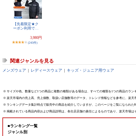
【先着限定★ク
ーポン利用で…
3,980円
(243件)
関連ジャンルを見る
メンズウェア
|
レディースウェア
|
キッズ・ジュニア用ウェア
※
サイズや色、数量など1つの商品に複数の種類がある場合は、すべての種類を1つの商品のラン
※
楽天市場内の売上高、売上個数、取扱い店舗数等のデータ、トレンド情報などを参考に、楽天
※
ランキングデータ集計時点で販売中の商品を紹介していますが、このページをご覧になられた
※
掲載されている商品内容および商品説明は、各出店店舗の責任によるものであり、楽天市場は
■ランキング一覧
ジャンル別