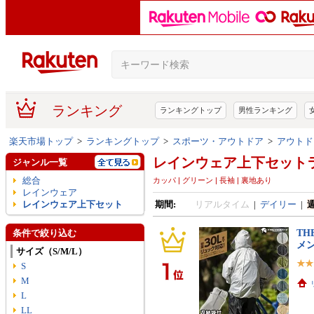
ランキング
ランキングトップ
男性ランキング
楽天市場トップ
>
ランキングトップ
>
スポーツ・アウトドア
>
アウトド
レインウェア上下セット
ジャンル一覧
総合
カッパ | グリーン | 長袖 | 裏地あり
レインウェア
レインウェア上下セット
期間:
リアルタイム
|
デイリー
|
TH
条件で絞り込む
メン
サイズ（S/M/L）
S
M
L
LL