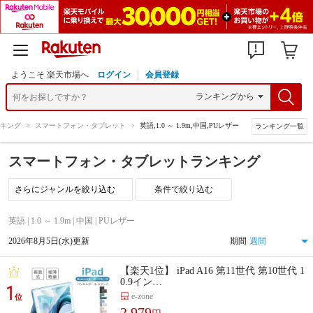
ようこそ 楽天市場へ
ログイン
会員登録
キング
>
スマートフォン・タブレット
>
英語,1.0 ～ 1.9m,中国,PUレザー
ランキング一覧
スマートフォン・タブレットランキング
条件で絞り込む
英語 | 1.0 ～ 1.9m | 中国 | PUレザー
2026年8月5日(水)更新
期間
【楽天1位】 iPad A16 第11世代 第10世代 1
0.9イン…
1
e-zone
位
2,979