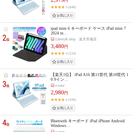
円
(648)
ipad mini 6 キーボード ケース iPad mini 7
2024 m…
2
LibertyR shop 楽天市場店
位
3,480
円
(234)
【楽天1位】 iPad A16 第11世代 第10世代 1
0.9イン…
3
e-zone
位
2,980
円
(436)
4
Bluetooth キーボード iPad iPhone Android
位
Windows…
e-zone