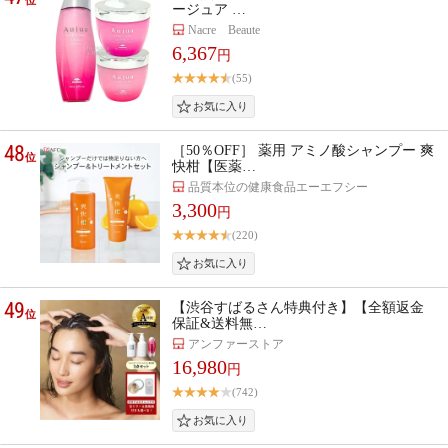
ージュア …
Nacre Beaute
6,367
円
(55)
48
［50％OFF］ 薬用 アミノ酸シャンプー 爽
位
快柑【医薬…
品質本位の健康食品エーエフシー
3,300
円
(220)
49
【渋谷すばるさん特典付き】【全額返金
位
保証&送料無…
アンファーストア
16,980
円
(742)