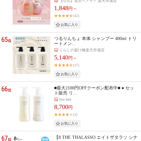
【公式】花王ヘアケア 楽天市場店
1,848
円～
(42)
65
つるりんちょ 本体 シャンプー 400ml トリ
位
ートメン…
くらしの架け橋楽天市場店
5,140
円～
(37)
66
■最大2100円OFFクーポン配布中■ ● セッ
位
ト販売 リ…
free feel
8,700
円
(3)
67
【8 THE THALASSO エイトザタラソ シナ
位