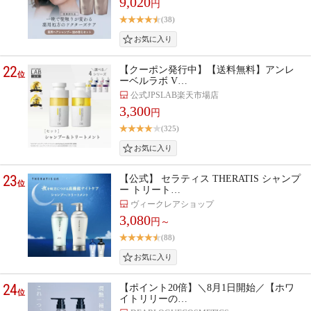
9,020
円
(38)
22
【クーポン発行中】【送料無料】アンレ
位
ーベルラボ V…
公式JPSLAB楽天市場店
3,300
円
(325)
23
【公式】 セラティス THERATIS シャンプ
位
ー トリート…
ヴィークレアショップ
3,080
円～
(88)
24
【ポイント20倍】＼8月1日開始／【ホワ
位
イトリリーの…