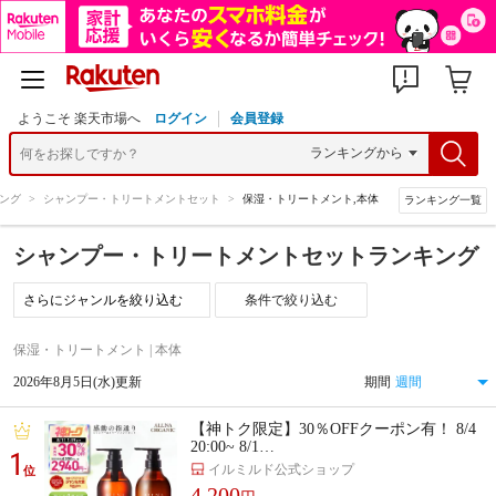
ようこそ 楽天市場へ
ログイン
会員登録
ング
>
シャンプー・トリートメントセット
>
保湿・トリートメント,本体
ランキング一覧
シャンプー・トリートメントセットランキング
条件で絞り込む
保湿・トリートメント | 本体
2026年8月5日(水)更新
期間
【神トク限定】30％OFFクーポン有！ 8/4
20:00~ 8/1…
1
イルミルド公式ショップ
位
4,200