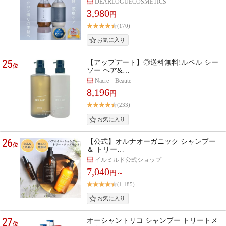
DEARLOGUECOSMETICS
3,980
円
(170)
25
【アップデート】◎送料無料!ルベル シー
位
ソー ヘア&…
Nacre Beaute
8,196
円
(233)
26
【公式】オルナオーガニック シャンプー
位
＆ トリー…
イルミルド公式ショップ
7,040
円～
(1,185)
27
オーシャントリコ シャンプー トリートメ
位