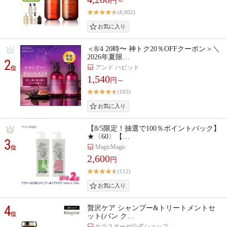
円～
(8,802)
＜8/4 20時〜 神トク20％OFFクーポン＞＼
2026年夏限…
2
アンド ハビット
位
1,540
円～
(183)
【8/5限定！抽選で100％ポイントバック】
★〈60〉【…
3
MagicMagic
位
2,600
円
(112)
4
贅沢ケア シャンプー&トリートメントセ
位
ット(バン ク…
ケラスターゼ公式ショップ