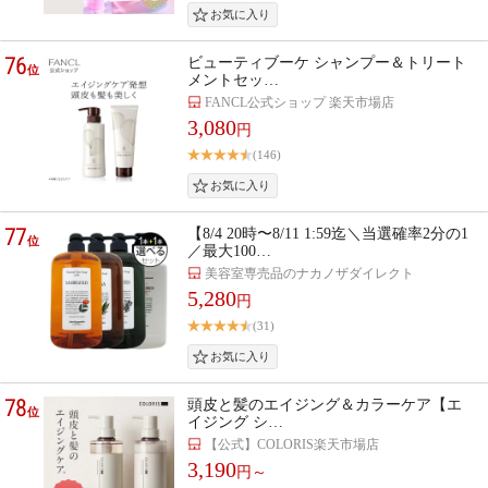
76
ビューティブーケ シャンプー＆トリート
位
メントセッ…
FANCL公式ショップ 楽天市場店
3,080
円
(146)
77
【8/4 20時〜8/11 1:59迄＼当選確率2分の1
位
／最大100…
美容室専売品のナカノザダイレクト
5,280
円
(31)
78
頭皮と髪のエイジング＆カラーケア【エ
位
イジング シ…
【公式】COLORIS楽天市場店
3,190
円～