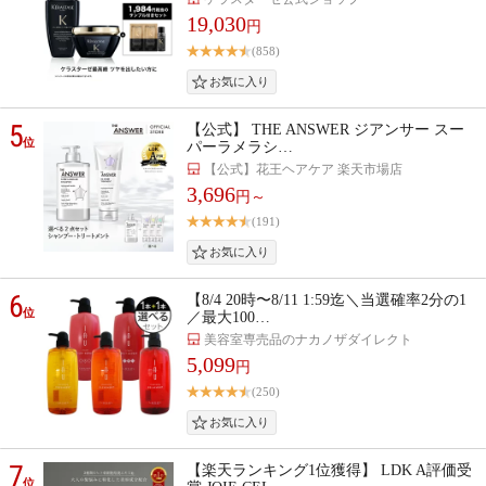
19,030
円
(858)
5
【公式】 THE ANSWER ジアンサー スー
位
パーラメラシ…
【公式】花王ヘアケア 楽天市場店
3,696
円～
(191)
6
【8/4 20時〜8/11 1:59迄＼当選確率2分の1
位
／最大100…
美容室専売品のナカノザダイレクト
5,099
円
(250)
7
【楽天ランキング1位獲得】 LDK A評価受
位