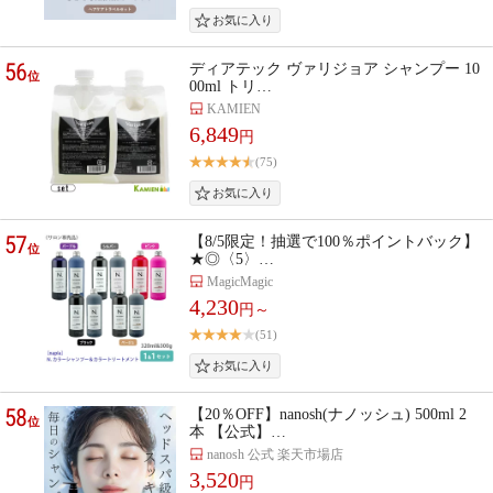
56
ディアテック ヴァリジョア シャンプー 10
位
00ml トリ…
KAMIEN
6,849
円
(75)
57
【8/5限定！抽選で100％ポイントバック】
位
★◎〈5〉…
MagicMagic
4,230
円～
(51)
58
【20％OFF】nanosh(ナノッシュ) 500ml 2
位
本 【公式】…
nanosh 公式 楽天市場店
3,520
円