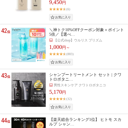
9,450
円
(6)
42
＼神トク10%OFFクーポン対象＋ポイント
位
5倍／【選べ…
【公式shop】ウルリス プリズム
1,000
円～
(883)
43
シャンプートリートメント セット | クワ
位
トロボタニ…
男性スキンケア クワトロボタニコ
5,170
円
(32)
44
【楽天総合ランキング1位】 ヒトモ スカ
位
ルプ シャン…