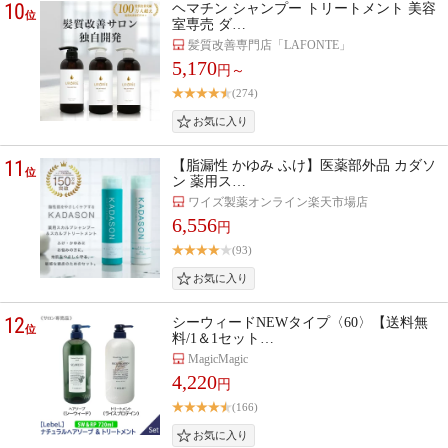
10
ヘマチン シャンプー トリートメント 美容
位
室専売 ダ…
髪質改善専門店「LAFONTE」
5,170
円～
(274)
11
【脂漏性 かゆみ ふけ】医薬部外品 カダソ
位
ン 薬用ス…
ワイズ製薬オンライン楽天市場店
6,556
円
(93)
12
シーウィードNEWタイプ〈60〉【送料無
位
料/1＆1セット…
MagicMagic
4,220
円
(166)