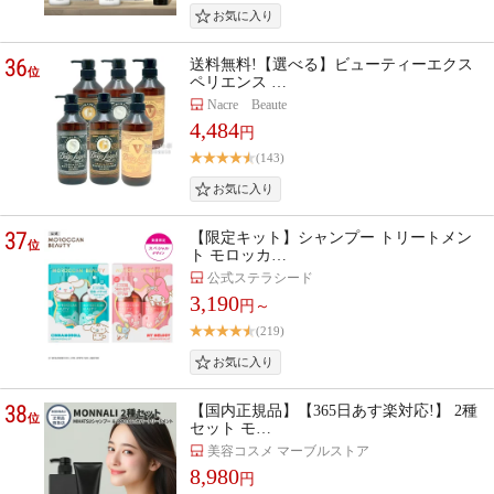
36
送料無料!【選べる】ビューティーエクス
位
ペリエンス …
Nacre Beaute
4,484
円
(143)
37
【限定キット】シャンプー トリートメン
位
ト モロッカ…
公式ステラシード
3,190
円～
(219)
38
【国内正規品】【365日あす楽対応!】 2種
位
セット モ…
美容コスメ マーブルストア
8,980
円