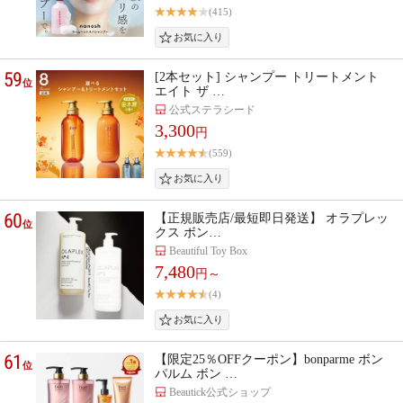
(415)
59
[2本セット] シャンプー トリートメント
位
エイト ザ …
公式ステラシード
3,300
円
(559)
60
【正規販売店/最短即日発送】 オラプレッ
位
クス ボン…
Beautiful Toy Box
7,480
円～
(4)
61
【限定25％OFFクーポン】bonparme ボン
位
パルム ボン …
Beautick公式ショップ