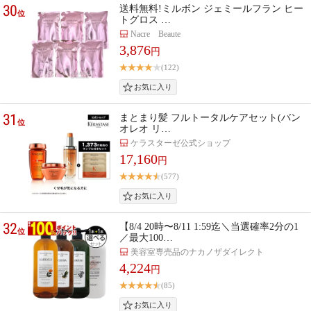
30
送料無料!ミルボン ジェミールフラン ヒー
位
トグロス …
Nacre Beaute
3,876
円
(122)
31
まとまり髪 フルトータルケアセット(バン
位
オレオ リ…
ケラスターゼ公式ショップ
17,160
円
(577)
32
【8/4 20時〜8/11 1:59迄＼当選確率2分の1
位
／最大100…
美容室専売品のナカノザダイレクト
4,224
円
(85)