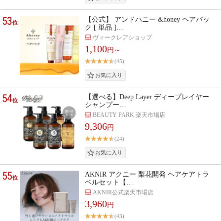
53
【公式】 アンドハニー &honey ヘアパッ
位
ク [ 単品 ]…
ヴィークレアショップ
1,100
円～
(45)
54
【選べる】Deep Layer ディープレイヤー
位
シャンプー…
BEAUTY PARK 楽天市場店
9,306
円
(24)
55
AKNIR アクニー 梨花開発 ヘアケアトラ
位
ベルセット【…
AKNIR公式楽天市場店
3,960
円
(43)