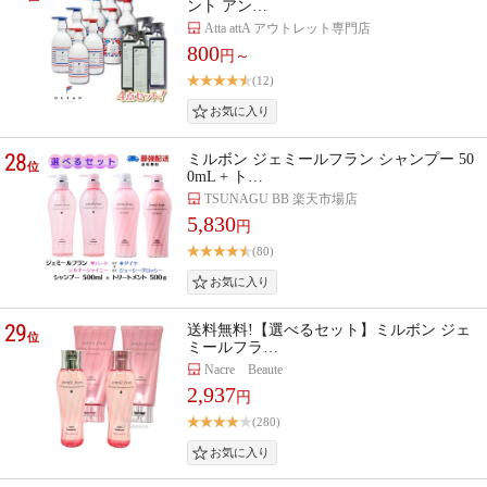
ント アン…
Atta attA アウトレット専門店
800
円～
(12)
28
ミルボン ジェミールフラン シャンプー 50
位
0mL + ト…
TSUNAGU BB 楽天市場店
5,830
円
(80)
29
送料無料!【選べるセット】ミルボン ジェ
位
ミールフラ…
Nacre Beaute
2,937
円
(280)