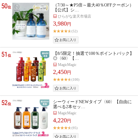
50
（7/30～★P5倍～最大40％OFFクーポン）
位
【公式】シ…
ひらがな楽天市場店
3,980
円
(52)
51
【8/5限定！抽選で100％ポイントバック】
位
◎〈60〉【…
MagicMagic
2,450
円
(100)
52
シーウィードNEWタイプ〈60〉【自由に
位
選べる2本セッ…
MagicMagic
4,220
円
(95)