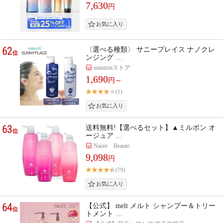
7,630
円
62
〈選べる種類〉 サニープレイス ナノクレ
位
ンジング …
mautionストア
1,690
円～
(1)
63
送料無料!【選べるセット】▲ミルボン オ
位
ージュア …
Nacre Beaute
9,098
円
(79)
64
【公式】 melt メルト シャンプー＆トリー
位
トメント …