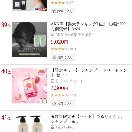
(27)
39
AKNIR【楽天ランキング1位】【累計200
位
万個突破】AKN…
AKNIR公式楽天市場店
9,020
円
(107)
40
【限定キット】 シャンプー トリートメン
位
ト セット …
公式ステラシード
3,300
円
(371)
41
★数量限定★【セット】つるりんちょ。
位
シャンプー＆…
Aqua Collect