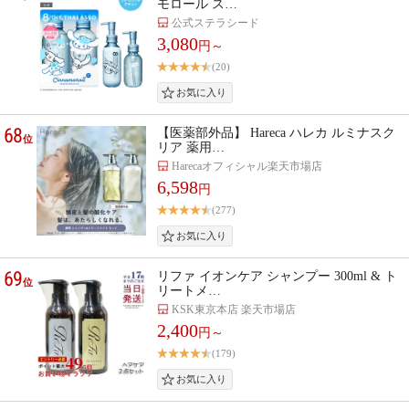
モロール ス…
公式ステラシード
3,080
円～
(20)
68
【医薬部外品】 Hareca ハレカ ルミナスク
位
リア 薬用…
Harecaオフィシャル楽天市場店
6,598
円
(277)
69
リファ イオンケア シャンプー 300ml & ト
位
リートメ…
KSK東京本店 楽天市場店
2,400
円～
(179)