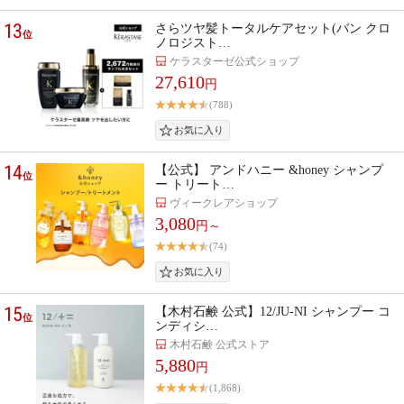
13
さらツヤ髪トータルケアセット(バン クロ
位
ノロジスト…
ケラスターゼ公式ショップ
27,610
円
(788)
14
【公式】 アンドハニー &honey シャンプ
位
ー トリート…
ヴィークレアショップ
3,080
円～
(74)
15
【木村石鹸 公式】12/JU-NI シャンプー コ
位
ンディシ…
木村石鹸 公式ストア
5,880
円
(1,868)