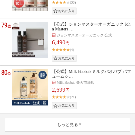
(33)
79
【公式】ジョンマスターオーガニック Joh
位
n Masters …
ジョンマスターオーガニック 公式
6,490
円
(4)
80
【公式】Milk Baobab ミルクバオバブ パフ
位
ュームシ…
Milk Baobab 楽天市場店
2,699
円
(21)
もっと見る