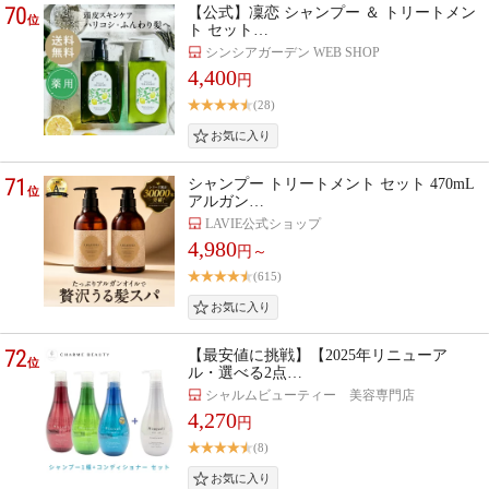
70
【公式】凜恋 シャンプー ＆ トリートメン
位
ト セット…
シンシアガーデン WEB SHOP
4,400
円
(28)
71
シャンプー トリートメント セット 470mL
位
アルガン…
LAVIE公式ショップ
4,980
円～
(615)
72
【最安値に挑戦】【2025年リニューア
位
ル・選べる2点…
シャルムビューティー 美容専門店
4,270
円
(8)