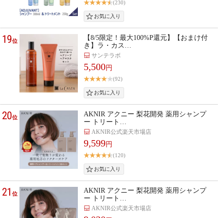
(230)
19
【8/5限定！最大100%P還元】【おまけ付
位
き】ラ・カス…
サンテラボ
5,500
円
(92)
20
AKNIR アクニー 梨花開発 薬用シャンプ
位
ー トリート…
AKNIR公式楽天市場店
9,599
円
(120)
21
AKNIR アクニー 梨花開発 薬用シャンプ
位
ー トリート…
AKNIR公式楽天市場店