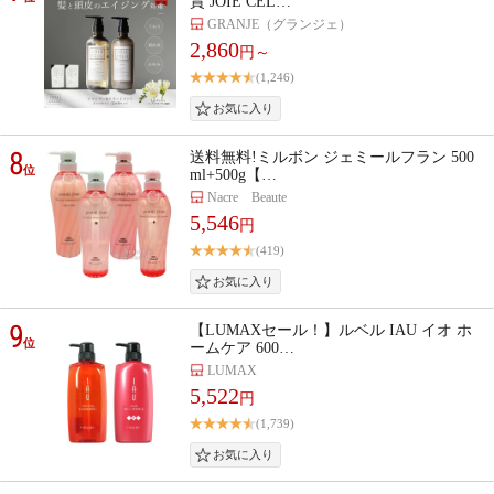
賞 JOIE CEL…
GRANJE（グランジェ）
2,860
円～
(1,246)
8
送料無料!ミルボン ジェミールフラン 500
位
ml+500g【…
Nacre Beaute
5,546
円
(419)
9
【LUMAXセール！】ルベル IAU イオ ホ
位
ームケア 600…
LUMAX
5,522
円
(1,739)