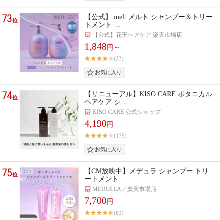
73
【公式】 melt メルト シャンプー＆トリー
位
トメント …
【公式】花王ヘアケア 楽天市場店
1,848
円～
(23)
74
【リニューアル】KISO CARE ボタニカル
位
ヘアケア シ…
KISO CARE 公式ショップ
4,190
円
(175)
75
【CM放映中】メデュラ シャンプー トリ
位
ートメント …
MEDULLA／楽天市場店
7,700
円
(83)