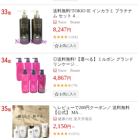
33
送料無料!TOKIO IE インカラミ プラチナ
位
ム セット 4…
Nacre Beaute
8,247
円
(64)
34
◎送料無料!【選べる】ミルボン グランド
位
リンケージ…
Nacre Beaute
4,867
円
(78)
35
＼レビューで200円クーポン／ 送料無料
位
【公式】 MA…
健康の杜 楽天市場店
2,150
円～
(451)