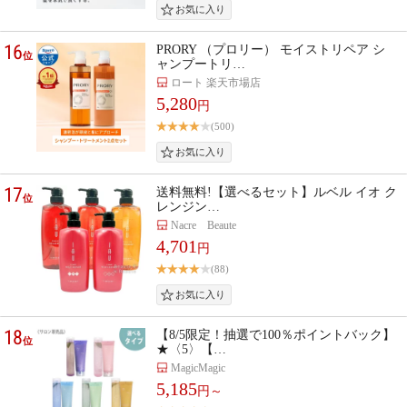
16
PRORY （プロリー） モイストリペア シ
位
ャンプートリ…
ロート 楽天市場店
5,280
円
(500)
17
送料無料!【選べるセット】ルベル イオ ク
位
レンジン…
Nacre Beaute
4,701
円
(88)
18
【8/5限定！抽選で100％ポイントバック】
位
★〈5〉【…
MagicMagic
5,185
円～