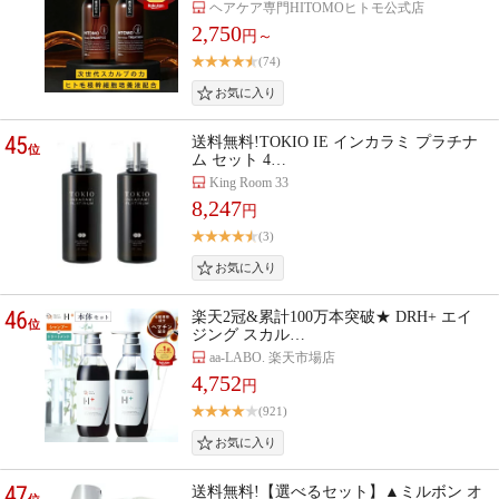
ヘアケア専門HITOMOヒトモ公式店
2,750
円～
(74)
45
送料無料!TOKIO IE インカラミ プラチナ
位
ム セット 4…
King Room 33
8,247
円
(3)
46
楽天2冠&累計100万本突破★ DRH+ エイ
位
ジング スカル…
aa-LABO. 楽天市場店
4,752
円
(921)
47
送料無料!【選べるセット】▲ミルボン オ
位