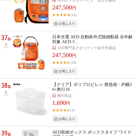
AEDレンタルサービス 楽天市場店
247,500
円
(14)
37
日本光電 AED 自動体外式除細動器 全年齢
位
対象 AED-3…
UP
AED専門店クオリティー楽天市場店
247,500
円
(38)
38
【クリア】ポリプロピレン 救急箱・約幅2
位
6×奥行18…
UP
無印良品
1,690
円
(4)
39
AED収納ボックス ポックスタイプ ワイド
位