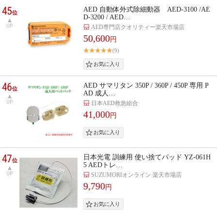
45
AED 自動体外式除細動器 AED-3100 /AE
位
D-3200 / AED…
UP
AED専門店クオリティー楽天市場店
50,600
円
(9)
46
AED サマリタン 350P / 360P / 450P 専用 P
位
AD 成人…
UP
日本AED救急組合
41,000
円
47
日本光電 訓練用 使い捨てパッド YZ-061H
位
5 AEDトレ…
UP
SUZUMORIオンライン 楽天市場店
9,790
円