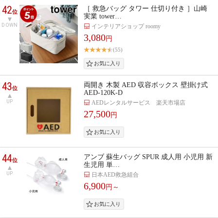
42
［ 救急バッグ タワー 仕切り付き ］山崎
位
実業 tower…
DOWN
インテリアショップ roomy
3,080
円
(55)
43
両開き 木製 AED 収容ボックス 壁掛け式
位
AED-120K-D
UP
AEDレンタルサービス 楽天市場店
27,500
円
44
アンブ 蘇生バッグ SPUR 成人用 小児用 新
位
生児用 単…
UP
日本AED救急組合
6,900
円～