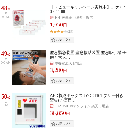
48
【レビューキャンペーン実施中】チケア 9
位
0-044-00 …
DOWN
村中医療器 楽天市場店
1,650
円
(25)
49
窒息緊急装置 窒息救助装置 窒息吸引機 子
位
供と大人…
DOWN
椰香堂楽天市場店
3,280
円
50
AED収納ボックス JYO-CN61 ブザー付き
位
壁掛け 壁面…
UP
SUZUMORIオンライン 楽天市場店
36,850
円