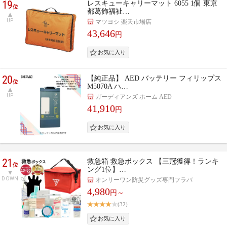
19
レスキューキャリーマット 6055 1個 東京
位
都葛飾福祉…
UP
マツヨシ 楽天市場店
43,646
円
20
【純正品】 AED バッテリー フィリップス
位
M5070A ハ…
UP
ガーディアンズ ホーム AED
41,910
円
21
救急箱 救急ボックス 【三冠獲得！ランキ
位
ング1位】…
DOWN
オンリーワン防災グッズ専門フラバ
4,980
円～
(32)