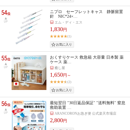
54
ニプロ セーフレットキャス 静脈留置
位
針 NIC*24×…
UP
エム・ディ・エス
1,830
円
(1)
55
おくすりケース 救急箱 大容量 日本製 薬
位
ケース 薬…
UP
癒し屋
1,650
円～
(2)
56
最短翌日 "30日返品保証" "送料無料" 窒息
位
救助装置 …
UP
ARANCORONお急ぎ便 公式楽天市場店
2,800
円