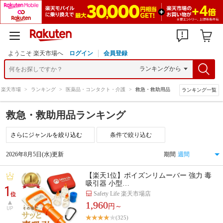
ようこそ 楽天市場へ
ログイン
会員登録
楽天市場
>
ランキング
>
医薬品・コンタクト・介護
>
救急・救助用品
ランキング一覧
救急・救助用品ランキング
条件で絞り込む
2026年8月5日(水)更新
期間
【楽天1位】ポイズンリムーバー 強力 毒
吸引器 小型…
1
Safety Life 楽天市場店
位
1,960
円～
UP
(325)