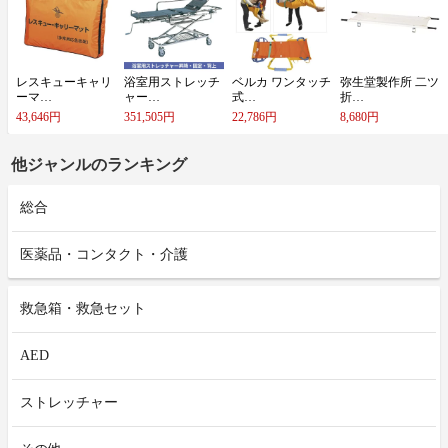
レ​ス​キ​ュ​ー​キ​ャ​リ​
浴​室​用​ス​ト​レ​ッ​チ​
ベ​ル​カ​ ​ワ​ン​タ​ッ​チ​
弥​生​堂​製​作​所​ ​二​ツ​
ー​マ​…
ャ​ー​…
式​…
折​…
43,646円
351,505円
22,786円
8,680円
他ジャンルのランキング
総合
医薬品・コンタクト・介護
救急箱・救急セット
AED
ストレッチャー