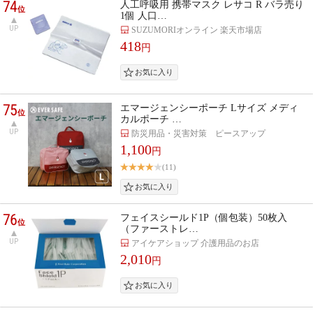
74
人工呼吸用 携帯マスク レサコ R バラ売り
位
1個 人口…
UP
SUZUMORIオンライン 楽天市場店
418
円
75
エマージェンシーポーチ Lサイズ メディ
位
カルポーチ …
UP
防災用品・災害対策 ピースアップ
1,100
円
(11)
76
フェイスシールド1P（個包装）50枚入
位
（ファーストレ…
UP
アイケアショップ 介護用品のお店
2,010
円