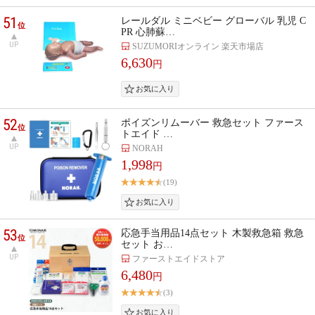
51
レールダル ミニベビー グローバル 乳児 C
位
PR 心肺蘇…
UP
SUZUMORIオンライン 楽天市場店
6,630
円
52
ポイズンリムーバー 救急セット ファース
位
トエイド …
UP
NORAH
1,998
円
(19)
53
応急手当用品14点セット 木製救急箱 救急
位
セット お…
UP
ファーストエイドストア
6,480
円
(3)