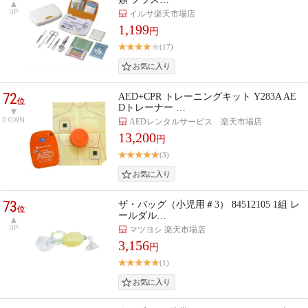
UP
イルサ楽天市場店
1,199
円
(17)
72
AED+CPR トレーニングキット Y283A AE
位
Dトレーナー …
DOWN
AEDレンタルサービス 楽天市場店
13,200
円
(3)
73
ザ・バッグ（小児用＃3） 84512105 1組 レ
位
ールダル…
UP
マツヨシ 楽天市場店
3,156
円
(1)