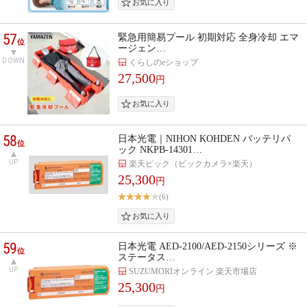
57
緊急用簡易プール 初期対応 全身冷却 エマ
位
ージェン…
DOWN
くらしのeショップ
27,500
円
58
日本光電｜NIHON KOHDEN バッテリパ
位
ック NKPB-14301…
UP
楽天ビック（ビックカメラ×楽天）
25,300
円
(6)
59
日本光電 AED-2100/AED-2150シリーズ ※
位
ステータス…
UP
SUZUMORIオンライン 楽天市場店
25,300
円