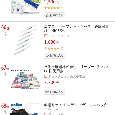
2,500
円
(2)
66
ニプロ セーフレットキャス 静脈留置
位
針 NIC*22×…
UP
エム・ディ・エス
1,830
円
(1)
67
日進医療器株式会社 リーダー（L.eade
位
r）防災用救…
UP
ドラッグピュア楽天市場店
7,700
円
68
救急セット モルテン メディカルバッグ コ
位
ールドス…
UP
スポーツ島