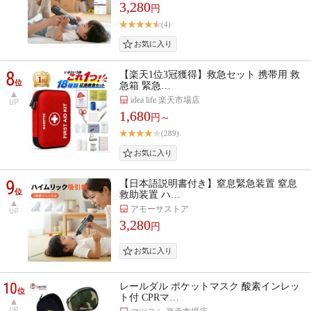
3,280
円
(4)
8
【楽天1位3冠獲得】救急セット 携帯用 救
位
急箱 緊急…
idea life 楽天市場店
UP
1,680
円～
(289)
9
【日本語説明書付き】窒息緊急装置 窒息
位
救助装置 ハ…
アモーサストア
UP
3,280
円
10
レールダル ポケットマスク 酸素インレッ
位
ト付 CPRマ…
UP