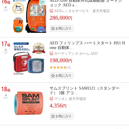
16
AED-3200 自動体外式除細動器 オートシ
位
ョック AED a…
UP
AEDレンタルサービス 楽天市場店
286,000
円
17
AED フィリップス ハートスタート HS1 H
位
ome 自動体…
UP
ガーディアンズ ホーム AED
198,000
円
(3)
18
サムスプリント SAM1121（スタンダー
位
ド） 1個 アコ…
UP
マツヨシ 楽天市場店
4,356
円