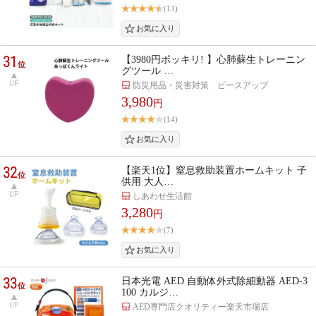
(13)
31
【3980円ポッキリ! 】心肺蘇生トレーニン
位
グツール …
UP
防災用品・災害対策 ピースアップ
3,980
円
(14)
32
【楽天1位】窒息救助装置ホームキット 子
位
供用 大人…
UP
しあわせ生活館
3,280
円
(7)
33
日本光電 AED 自動体外式除細動器 AED-3
位
100 カルジ…
UP
AED専門店クオリティー楽天市場店