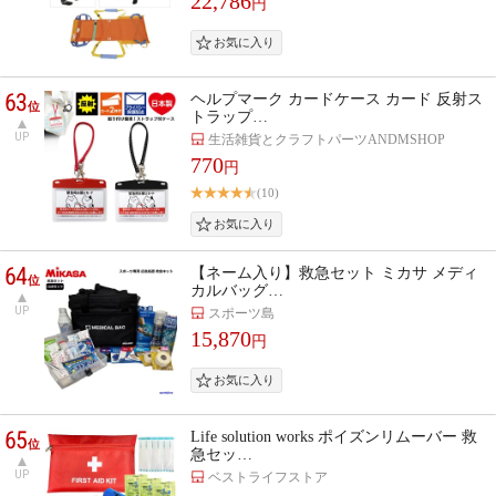
22,786
円
63
ヘルプマーク カードケース カード 反射ス
位
トラップ…
UP
生活雑貨とクラフトパーツANDMSHOP
770
円
(10)
64
【ネーム入り】救急セット ミカサ メディ
位
カルバッグ…
UP
スポーツ島
15,870
円
65
Life solution works ポイズンリムーバー 救
位
急セッ…
UP
ベストライフストア