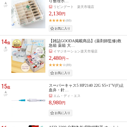
り整理ボ…
UP
リビングート 楽天市場店
2,130
円
(60)
14
【雑誌GOODA掲載商品】(薬剤師監修)救
位
急箱 薬箱 大…
UP
イマジネーション楽天市場店
2,480
円～
(89)
15
スーパーキャス5 HP2140 22G S5×1"V(F)止
位
血弁・針…
UP
エム・ディ・エス
8,980
円