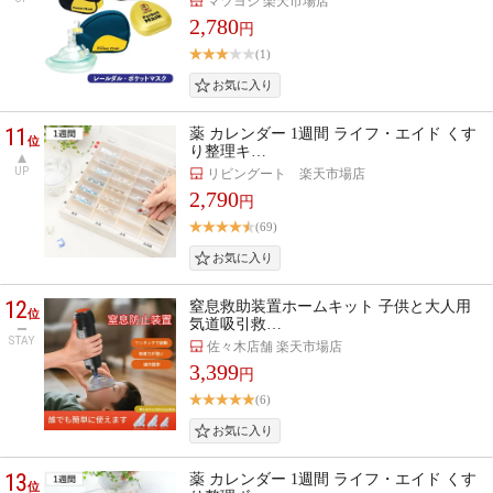
マツヨシ 楽天市場店
2,780
円
(1)
11
薬 カレンダー 1週間 ライフ・エイド くす
位
り整理キ…
UP
リビングート 楽天市場店
2,790
円
(69)
12
窒息救助装置ホームキット 子供と大人用
位
気道吸引救…
STAY
佐々木店舗 楽天市場店
3,399
円
(6)
13
薬 カレンダー 1週間 ライフ・エイド くす
位