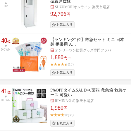
据置き仕様…
UP
SUZUMORIオンライン 楽天市場店
92,706
円
40
【ランキング1位】救急セット ミニ 日本
位
製 携帯用 A…
DOWN
オンリーワン防災グッズ専門フラバ
1,880
円～
(18)
41
5%OFFタイムSALE中/薬箱 救急箱 救急ケ
位
ース 可愛い …
DOWN
RIMINA公式 楽天市場店
1,980
円
(33)