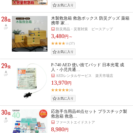
28
木製救急箱 救急ボックス 防災グッズ 薬箱
位
携帯 家…
UP
防災用品・災害対策 ピースアップ
3,480
円～
(37)
29
P-740 AED 使い捨てパッド 日本光電 成
位
人・小児共通…
UP
AEDレンタルサービス 楽天市場店
13,970
円
(4)
30
応急手当用品40点セット プラスチック製
位
救急箱 救急…
UP
ファーストエイドストア
8,980
円