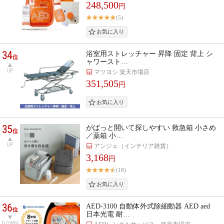
248,500
円
(5)
34
浴室用ストレッチャー 昇降 固定 背上 シ
位
ャワースト…
UP
マツヨシ 楽天市場店
351,505
円
35
がばっと開いて探しやすい 救急箱 小さめ
位
／薬箱 小…
UP
アンジェ（インテリア雑貨）
3,168
円
(18)
36
AED-3100 自動体外式除細動器 AED aed
位
日本光電 耐…
DOWN