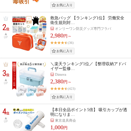
救急バッグ 【ランキング1位】 労働安全
衛生規則対…
2
オンリーワン防災グッズ専門フラバ
位
2,980
円～
UP
(36)
＼楽天ランキング1位／【整理収納アドバ
イザー監修…
3
Dimova
位
2,380
円～
UP
(423)
4
【本日全品ポイント5倍】 吸引カップが透
位
明になりま…
東京道具商会
UP
1,000
円