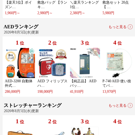
【​楽​天​1​位​】​ポ​イ​
救​急​バ​ッ​グ​ ​【​ラ​ン​
＼​楽​天​ラ​ン​キ​ン​グ​
救​急​セ​ッ​ト​ ​2​0​点​ ​
ズ​ン​…
キ​…
1​位​…
【​ ​…
1,960円～
2,980円～
2,380円～
5,980円
AEDランキング
もっと見る
2026年8月5日(水)更新
1
2
3
4
位
位
位
位
A​E​D​-​3​2​0​0​ ​自​動​体​
A​E​D​ ​フ​ィ​リ​ッ​プ​ス​
【​純​正​品​】​ ​A​E​D​ ​
P​-​7​4​0​ ​A​E​D​ ​使​い​捨​
外​式​…
​ハ​…
バ​ッ​…
て​パ​…
286,000円
198,000円
41,910円
13,970円
ストレッチャーランキング
もっと見る
2026年8月5日(水)更新
1
2
3
4
位
位
位
位