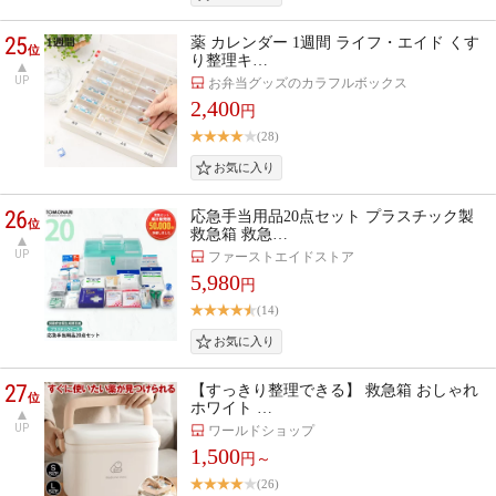
25
薬 カレンダー 1週間 ライフ・エイド くす
位
り整理キ…
UP
お弁当グッズのカラフルボックス
2,400
円
(28)
26
応急手当用品20点セット プラスチック製
位
救急箱 救急…
UP
ファーストエイドストア
5,980
円
(14)
27
【すっきり整理できる】 救急箱 おしゃれ
位
ホワイト …
UP
ワールドショップ
1,500
円～
(26)