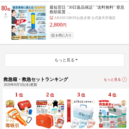
80
最短翌日 "30日返品保証" "送料無料" 窒息
位
救助装置 …
UP
ARANCORONお急ぎ便 公式楽天市場店
2,800
円
もっと見る
救急箱・救急セットランキング
もっと見る
2026年8月5日(水)更新
1
2
3
4
位
位
位
位