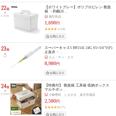
22
【ホワイトグレー】ポリプロピレン 救急
位
箱 ・約幅26…
DOWN
無印良品
1,690
円
(18)
23
スーパーキャス5 HP2141 24G S5×3/4"V(F)
位
止血弁・…
UP
エム・ディ・エス
8,980
円
24
【特典付】 救急箱 工具箱 収納ボックス
位
マルチボッ…
DOWN
小物専科 しもやま 楽天市場店
2,580
円
(77)