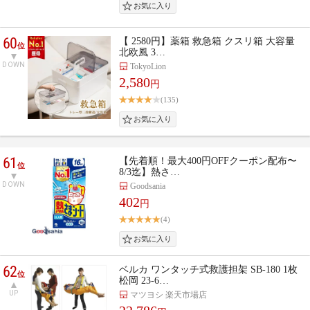
60
【 2580円】薬箱 救急箱 クスリ箱 大容量
位
北欧風 3…
DOWN
TokyoLion
2,580
円
(135)
61
【先着順！最大400円OFFクーポン配布〜
位
8/3迄】熱さ…
DOWN
Goodsania
402
円
(4)
62
ベルカ ワンタッチ式救護担架 SB-180 1枚
位
松岡 23-6…
UP
マツヨシ 楽天市場店