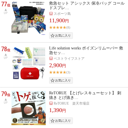
77
救急セット アシックス 保冷バッグ コール
位
ドスプレ…
UP
スポーツ島
11,900
円
(8)
78
Life solution works ポイズンリムーバー 救
位
急セッ…
UP
ベストライフストア
2,900
円
(3)
79
ReTORUE 【とげレスキューセット】 刺
位
抜き とげ抜き…
UP
ReTORUE 楽天市場店
1,390
円