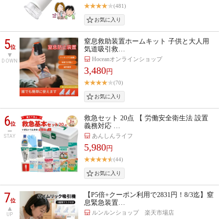
(481)
5
窒息救助装置ホームキット 子供と大人用
位
気道吸引救…
Hoceanオンラインショップ
DOWN
3,480
円
(70)
6
救急セット 20点 【 労働安全衛生法 設置
位
義務対応 …
あんしんライフ
STAY
5,980
円
(44)
7
【P5倍+クーポン利用で2831円！8/3迄】窒
位
息緊急装置…
ルンルンショップ 楽天市場店
UP