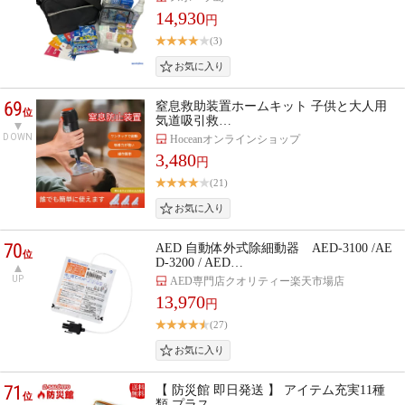
14,930
円
(3)
69
窒息救助装置ホームキット 子供と大人用
位
気道吸引救…
DOWN
Hoceanオンラインショップ
3,480
円
(21)
70
AED 自動体外式除細動器 AED-3100 /AE
位
D-3200 / AED…
UP
AED専門店クオリティー楽天市場店
13,970
円
(27)
71
【 防災館 即日発送 】 アイテム充実11種
位
類 プラス…