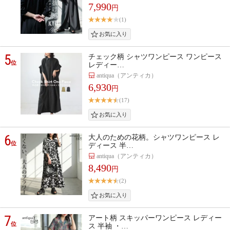
7,990
円
(1)
5
チェック柄 シャツワンピース ワンピース
位
レディー…
antiqua（アンティカ）
6,930
円
(17)
6
大人のための花柄。シャツワンピース レ
位
ディース 半…
antiqua（アンティカ）
8,490
円
(2)
7
アート柄 スキッパーワンピース レディー
位
ス 半袖 ・…