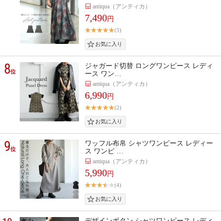
antiqua（アンティカ）
7,490
円
(3)
8
ジャガード切替 ロングワンピース レディ
位
ース ワン…
antiqua（アンティカ）
6,990
円
(2)
9
ワッフル布帛 シャツワンピース レディー
位
ス ワンピ …
antiqua（アンティカ）
5,990
円
(4)
デザインボタン シャツワンピース レディ