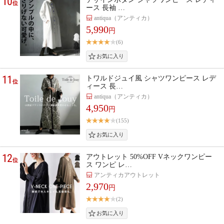
10
位
ース 長袖 …
antiqua（アンティカ）
5,990
円
(6)
11
トワルドジュイ風 シャツワンピース レデ
位
ィース 長…
antiqua（アンティカ）
4,950
円
(155)
12
アウトレット 50%OFF Vネックワンピー
位
ス ワンピ レ…
アンティカアウトレット
2,970
円
(2)