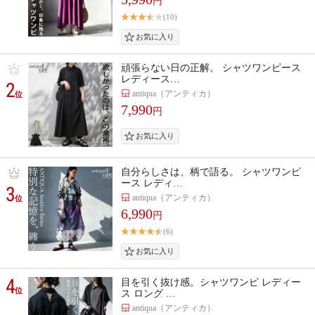
円
(10)
頑張らない日の正解。 シャツワンピース
レディース…
2
antiqua（アンティカ）
位
7,990
円
自分らしさは、柄で語る。 シャツワンピ
ース レディ…
3
antiqua（アンティカ）
位
6,990
円
(6)
4
目を引く抜け感。シャツワンピ レディー
位
ス ロング …
antiqua（アンティカ）