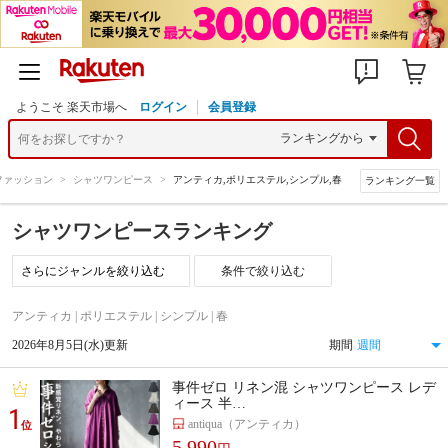
ようこそ 楽天市場へ
ログイン
会員登録
ファッション
>
シャツワンピース
>
アンティカ,ポリエステル,シンプル,春
ランキング一覧
シャツワンピースランキング
条件で絞り込む
アンティカ | ポリエステル | シンプル | 春
2026年8月5日(水)更新
期間
事件ゼロ リネン混 シャツワンピース レデ
ィース 半…
1
antiqua（アンティカ）
位
5,990